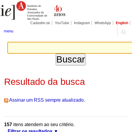
Ir
Ferramentas
Seções
para
Pessoais
o
conteúdo.
|
Cadastre-se
YouTube
Instagram
WhatsApp
English
Ir
para
menu
a
navegação
Resultado da busca
Assinar um RSS sempre atualizado.
157
itens atendem ao seu critério.
Filtrar os resultados