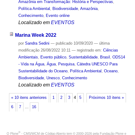
Amazônia em Transformação: História e Perspectivas
,
Política Ambiental
,
Biodiversidade
,
Amazônia
,
Conhecimento
,
Evento online
Localizado em
EVENTOS
Marina Week 2022
por
Sandra Sedini
—
publicado
10/09/2020
—
última
modificação
26/08/2022 10:11
— registrado em:
Ciências
Ambientais
,
Evento público
,
Sustentabilidade
,
Brasil
,
ODS14
- Vida na Água
,
Água
,
Pesquisa
,
Cátedra UNESCO Para
Sustentabilidade do Oceano
,
Política Ambiental
,
Oceano
,
Biodiversidade
,
Unesco
,
Conhecimento
Localizado em
EVENTOS
« 10 itens anteriores
1
2
3
4
5
Próximos 10 itens »
6
7
…
16
®
O
Plone
- CMS/WCM de Código Aberto
tem
©
2000-2026 pela
Fundação Plone
e