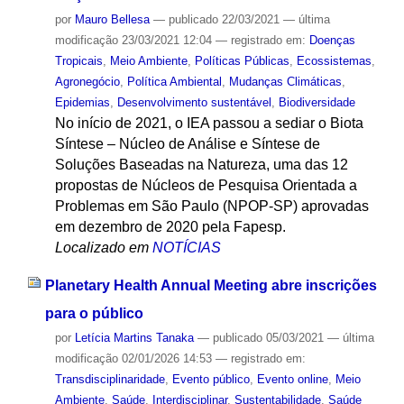
por
Mauro Bellesa
—
publicado
22/03/2021
—
última
modificação
23/03/2021 12:04
— registrado em:
Doenças
Tropicais
,
Meio Ambiente
,
Políticas Públicas
,
Ecossistemas
,
Agronegócio
,
Política Ambiental
,
Mudanças Climáticas
,
Epidemias
,
Desenvolvimento sustentável
,
Biodiversidade
No início de 2021, o IEA passou a sediar o Biota
Síntese – Núcleo de Análise e Síntese de
Soluções Baseadas na Natureza, uma das 12
propostas de Núcleos de Pesquisa Orientada a
Problemas em São Paulo (NPOP-SP) aprovadas
em dezembro de 2020 pela Fapesp.
Localizado em
NOTÍCIAS
Planetary Health Annual Meeting abre inscrições
para o público
por
Letícia Martins Tanaka
—
publicado
05/03/2021
—
última
modificação
02/01/2026 14:53
— registrado em:
Transdisciplinaridade
,
Evento público
,
Evento online
,
Meio
Ambiente
,
Saúde
,
Interdisciplinar
,
Sustentabilidade
,
Saúde