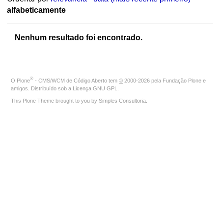
alfabeticamente
Nenhum resultado foi encontrado.
®
O
Plone
- CMS/WCM de Código Aberto
tem
©
2000-2026 pela
Fundação Plone
e
amigos. Distribuído sob a
Licença GNU GPL
.
This Plone Theme brought to you by
Simples Consultoria
.