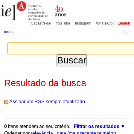
Ir
Ferramentas
para
Pessoais
o
conteúdo.
|
Cadastre-se
YouTube
Instagram
WhatsApp
English
Ir
para
menu
a
navegação
Resultado da busca
Assinar um RSS sempre atualizado.
0
itens atendem ao seu critério.
Filtrar os resultados
Ordenar por
relevância
·
data (mais recente primeiro)
·