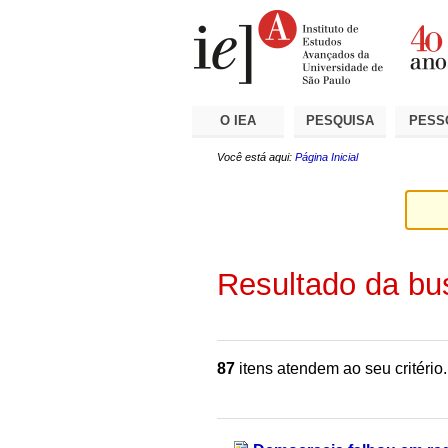
Ir
Ferramentas
Seções
para
Pessoais
o
conteúdo.
|
Ir
para
a
O IEA
PESQUISA
PESS
navegação
Você está aqui:
Página Inicial
Resultado da bu
87
itens atendem ao seu critério.