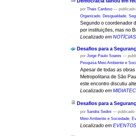
Democracia falhou em red
por
Thais Cardoso
—
publicado
Organizado
,
Desigualdade
,
Seg
Segundo o coordenador do
por instituições, mas no B
Localizado em
NOTÍCIA
Desafios para a Seguran
por
Jorge Paulo Soares
—
publ
Pesquisa Meio Ambiente e Soc
Apesar de todas as obras
Metropolitana de São Paul
este encontro discutiu al
Localizado em
MIDIATE
Desafios para a Seguran
por
Sandra Sedini
—
publicado
Meio Ambiente e Sociedade
,
Ev
Localizado em
EVENTO