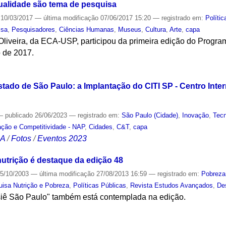
tualidade são tema de pesquisa
10/03/2017
—
última modificação
07/06/2017 15:20
— registrado em:
Polític
isa
,
Pesquisadores
,
Ciências Humanas
,
Museus
,
Cultura
,
Arte
,
capa
Oliveira, da ECA-USP, participou da primeira edição do Progr
o de 2017.
S
stado de São Paulo: a Implantação do CITI SP - Centro Inte
—
publicado
26/06/2023
— registrado em:
São Paulo (Cidade)
,
Inovação
,
Tecn
ação e Competitividade - NAP
,
Cidades
,
C&T
,
capa
CA
/
Fotos
/
Eventos 2023
utrição é destaque da edição 48
5/10/2003
—
última modificação
27/08/2013 16:59
— registrado em:
Pobreza
isa Nutrição e Pobreza
,
Políticas Públicas
,
Revista Estudos Avançados
,
De
siê São Paulo" também está contemplada na edição.
S