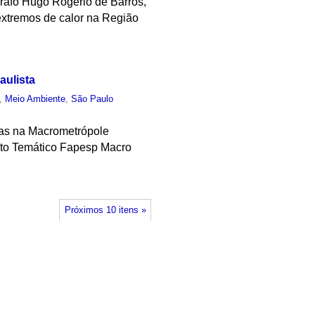
grafo Hugo Rogério de Barros,
xtremos de calor na Região
aulista
,
Meio Ambiente
,
São Paulo
cas na Macrometrópole
jeto Temático Fapesp Macro
Próximos 10 itens »