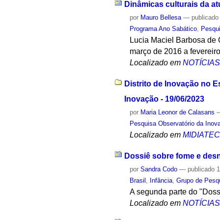
Dinâmicas culturais da a
por
Mauro Bellesa
—
publicado
Programa Ano Sabático
,
Pesqu
Lucia Maciel Barbosa de 
março de 2016 a fevereir
Localizado em
NOTÍCIA
Distrito de Inovação no E
Inovação - 19/06/2023
por
Maria Leonor de Calasans
Pesquisa Observatório da Inov
Localizado em
MIDIATE
Dossiê sobre fome e desn
por
Sandra Codo
—
publicado
1
Brasil
,
Infância
,
Grupo de Pesqu
A segunda parte do "Dos
Localizado em
NOTÍCIA