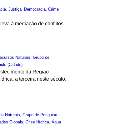
ncia
,
Justiça
,
Democracia
,
Crime
eva à mediação de conflitos
ecursos Naturais
,
Grupo de
ulo (Cidade)
bastecimento da Região
rica, a terceira neste século,
os Naturais
,
Grupo de Pesquisa
ades Globais
,
Crise Hídrica
,
Água