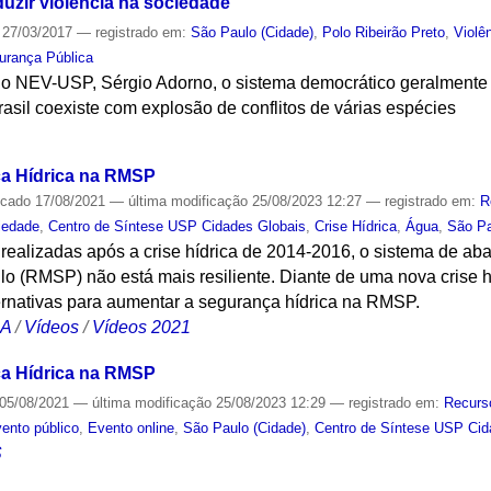
uzir violência na sociedade
27/03/2017
— registrado em:
São Paulo (Cidade)
,
Polo Ribeirão Preto
,
Violê
urança Pública
 NEV-USP, Sérgio Adorno, o sistema democrático geralmente l
rasil coexiste com explosão de conflitos de várias espécies
S
ça Hídrica na RMSP
icado
17/08/2021
—
última modificação
25/08/2023 12:27
— registrado em:
R
iedade
,
Centro de Síntese USP Cidades Globais
,
Crise Hídrica
,
Água
,
São Pa
 realizadas após a crise hídrica de 2014-2016, o sistema de a
o (RMSP) não está mais resiliente. Diante de uma nova crise híd
ternativas para aumentar a segurança hídrica na RMSP.
CA
/
Vídeos
/
Vídeos 2021
ça Hídrica na RMSP
05/08/2021
—
última modificação
25/08/2023 12:29
— registrado em:
Recurs
ento público
,
Evento online
,
São Paulo (Cidade)
,
Centro de Síntese USP Cid
S