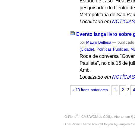
Estudo de caso “Heat Ext
pesquisador do Centro d
Metropolitana de São Pau
Localizado em
NOTÍCIA
Evento lança livro sobre
por
Mauro Bellesa
—
publicado
(Cidade)
,
Políticas Públicas
,
Mu
Roda de conversa "Govern
Paulista", no dia 16 de j
Amb.
Localizado em
NOTÍCIA
« 10 itens anteriores
1
2
3
4
®
O
Plone
- CMS/WCM de Código Aberto
tem
©
2
This Plone Theme brought to you by
Simples Co