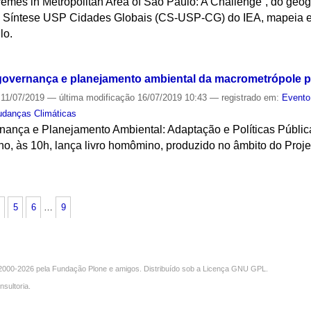
remes in Metropolitan Area of São Paulo: A Challenge”, do geó
e Síntese USP Cidades Globais (CS-USP-CG) do IEA, mapeia e
lo.
S
 governança e planejamento ambiental da macrometrópole p
11/07/2019
—
última modificação
16/07/2019 10:43
— registrado em:
Evento
danças Climáticas
ança e Planejamento Ambiental: Adaptação e Políticas Públi
ulho, às 10h, lança livro homômino, produzido no âmbito do Pro
S
5
6
…
9
000-2026 pela
Fundação Plone
e amigos. Distribuído sob a
Licença GNU GPL
.
nsultoria
.