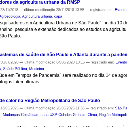
dores da agricultura urbana da RMSP
23/11/2018
—
última modificação
28/11/2018 13:55
— registrado em:
Evento
Agroecologia
,
Agricultura urbana
,
capa
squisadores em Agricultura Urbana de São Paulo", no dia 10 d
 ensino, pesquisa e extensão dedicados ao estudos da agricult
São Paulo.
S
istemas de saúde de São Paulo e Atlanta durante a pande
30/07/2020
—
última modificação
04/08/2020 10:15
— registrado em:
Event
s
,
Saúde Pública
,
Medicina
de em Tempos de Pandemia" será realizado no dia 14 de agos
ogos Interculturais.
S
e calor na Região Metropolitana de São Paulo
13/05/2025
—
última modificação
20/05/2025 11:36
— registrado em:
São Pa
s
,
Mudanças Climáticas
,
capa USP Cidades Globais
,
Clima
,
Região Metropol