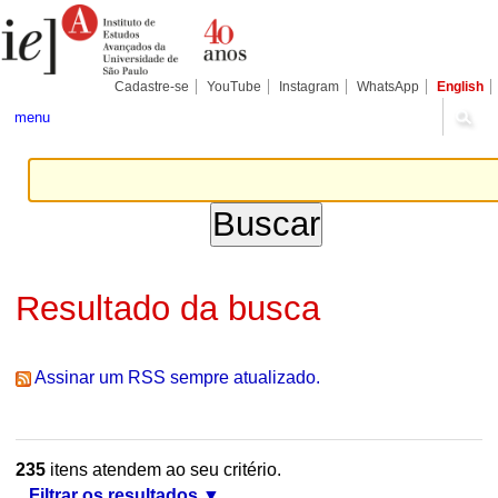
Ir
Ferramentas
Seções
para
Pessoais
o
conteúdo.
|
Cadastre-se
YouTube
Instagram
WhatsApp
English
Ir
para
menu
a
navegação
Resultado da busca
Assinar um RSS sempre atualizado.
235
itens atendem ao seu critério.
Filtrar os resultados