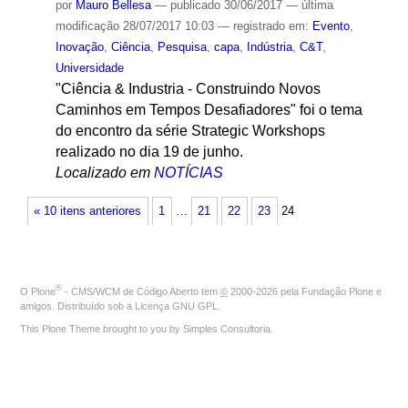
por
Mauro Bellesa
—
publicado
30/06/2017
—
última
modificação
28/07/2017 10:03
— registrado em:
Evento
,
Inovação
,
Ciência
,
Pesquisa
,
capa
,
Indústria
,
C&T
,
Universidade
"Ciência & Industria - Construindo Novos
Caminhos em Tempos Desafiadores" foi o tema
do encontro da série Strategic Workshops
realizado no dia 19 de junho.
Localizado em
NOTÍCIAS
« 10 itens anteriores
1
…
21
22
23
24
®
O
Plone
- CMS/WCM de Código Aberto
tem
©
2000-2026 pela
Fundação Plone
e
amigos. Distribuído sob a
Licença GNU GPL
.
This Plone Theme brought to you by
Simples Consultoria
.