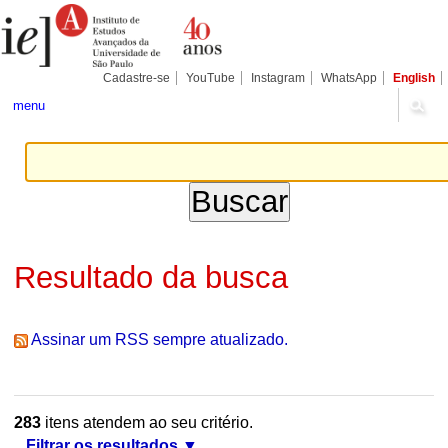
Ir
Ferramentas
Seções
para
Pessoais
o
conteúdo.
|
Cadastre-se
YouTube
Instagram
WhatsApp
English
Ir
para
menu
a
navegação
Resultado da busca
Assinar um RSS sempre atualizado.
283
itens atendem ao seu critério.
Filtrar os resultados