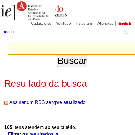
Ir
Ferramentas
Seções
para
Pessoais
o
conteúdo.
|
Cadastre-se
YouTube
Instagram
WhatsApp
English
Ir
para
menu
a
navegação
Resultado da busca
Assinar um RSS sempre atualizado.
165
itens atendem ao seu critério.
Filtrar os resultados