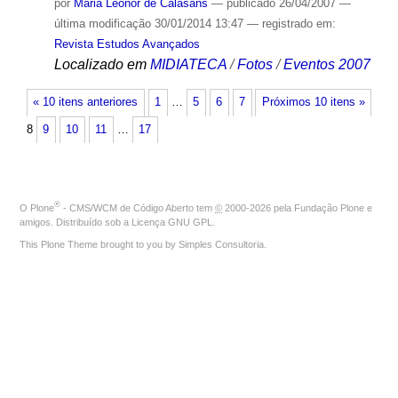
por
Maria Leonor de Calasans
—
publicado
26/04/2007
—
última modificação
30/01/2014 13:47
— registrado em:
Revista Estudos Avançados
Localizado em
MIDIATECA
/
Fotos
/
Eventos 2007
« 10 itens anteriores
1
…
5
6
7
Próximos 10 itens »
8
9
10
11
…
17
®
O
Plone
- CMS/WCM de Código Aberto
tem
©
2000-2026 pela
Fundação Plone
e
amigos. Distribuído sob a
Licença GNU GPL
.
This Plone Theme brought to you by
Simples Consultoria
.