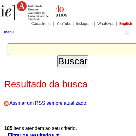
Ir
Ferramentas
Seções
para
Pessoais
o
conteúdo.
|
Cadastre-se
YouTube
Instagram
WhatsApp
English
Ir
para
menu
a
navegação
Resultado da busca
Assinar um RSS sempre atualizado.
185
itens atendem ao seu critério.
Filtrar os resultados