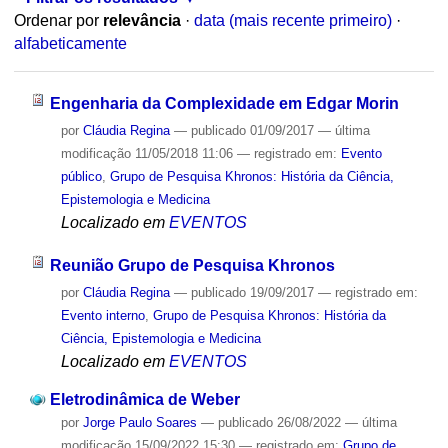
Ordenar por
relevância
·
data (mais recente primeiro)
·
alfabeticamente
Engenharia da Complexidade em Edgar Morin
por
Cláudia Regina
—
publicado
01/09/2017
—
última
modificação
11/05/2018 11:06
— registrado em:
Evento
público
,
Grupo de Pesquisa Khronos: História da Ciência,
Epistemologia e Medicina
Localizado em
EVENTOS
Reunião Grupo de Pesquisa Khronos
por
Cláudia Regina
—
publicado
19/09/2017
— registrado em:
Evento interno
,
Grupo de Pesquisa Khronos: História da
Ciência, Epistemologia e Medicina
Localizado em
EVENTOS
Eletrodinâmica de Weber
por
Jorge Paulo Soares
—
publicado
26/08/2022
—
última
modificação
15/09/2022 15:30
— registrado em:
Grupo de