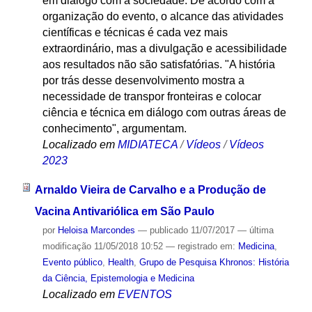
em diálogo com a sociedade. De acordo com a
organização do evento, o alcance das atividades
científicas e técnicas é cada vez mais
extraordinário, mas a divulgação e acessibilidade
aos resultados não são satisfatórias. "A história
por trás desse desenvolvimento mostra a
necessidade de transpor fronteiras e colocar
ciência e técnica em diálogo com outras áreas de
conhecimento", argumentam.
Localizado em
MIDIATECA
/
Vídeos
/
Vídeos
2023
Arnaldo Vieira de Carvalho e a Produção de
Vacina Antivariólica em São Paulo
por
Heloisa Marcondes
—
publicado
11/07/2017
—
última
modificação
11/05/2018 10:52
— registrado em:
Medicina
,
Evento público
,
Health
,
Grupo de Pesquisa Khronos: História
da Ciência, Epistemologia e Medicina
Localizado em
EVENTOS