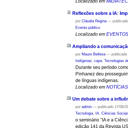
Localizado em
MIDIATE
Reflexões sobre a IA: Imp
por
Cláudia Regina
—
publicad
Evento público
Localizado em
EVENTO
Ampliando a comunicação 
por
Mauro Bellesa
—
publicado
Indígenas
,
capa
,
Tecnologias d
Durante seu período como
Pinhanez deu prosseguiment
de línguas indígenas.
Localizado em
NOTÍCIA
Um debate sobre a influên
por
admin
—
publicado
17/06/2
Tecnologia
,
IA
,
Ciências Sociai
o seminário "IA e a Ciênc
edição 141 da Revista USP,