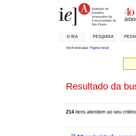
Ir
Ferramentas
Seções
para
Pessoais
o
conteúdo.
|
Ir
para
a
O IEA
PESQUISA
PESS
navegação
Você está aqui:
Página Inicial
Resultado da bu
214
itens atendem ao seu critéri