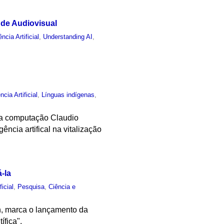
 de Audiovisual
ência Artificial
,
Understanding AI
,
ncia Artificial
,
Línguas indígenas
,
 da computação Claudio
ncia artifical na vitalização
-la
ficial
,
Pesquisa
,
Ciência e
9h, marca o lançamento da
ífica".