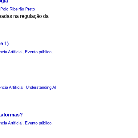
ogia
,
Polo Ribeirão Preto
usadas na regulação da
e 1)
ncia Artificial
,
Evento público
,
ência Artificial
,
Understanding AI
,
ataformas?
ncia Artificial
,
Evento público
,