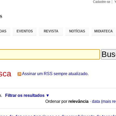
Cadastre-se
Busca
Busca
Avançad
OAS
EVENTOS
REVISTA
NOTÍCIAS
MIDIATECA
sca
Assinar um RSS sempre atualizado.
o.
Filtrar os resultados
Ordenar por
relevância
·
data (mais re