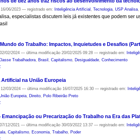
enos de dez anos traz riscos ao desenvolvimento da tecnol
16/06/2023
— registrado em:
Inteligência Artificial
,
Tecnologia
,
USP Analisa
isa, especialistas discutem leis já existentes que podem ser 
asil
S
no Mundo do Trabalho: Impactos, Inquietudes e Desafios (Part
02/02/2024
—
última modificação
20/02/2025 09:28
— registrado em:
Inteligê
Classe Trabalhadora
,
Brasil
,
Capitalismo
,
Desigualdade
,
Conhecimento
S
 Artificial na União Europeia
12/03/2024
—
última modificação
16/07/2025 16:30
— registrado em:
Intelig
União Europeia
,
Direito
,
Polo Ribeirão Preto
S
- Emancipação ou Precarização do Trabalho na Era das Pl
07/12/2021
—
última modificação
30/03/2022 13:37
— registrado em:
Inteligê
ala
,
Capitalismo
,
Economia
,
Trabalho
,
Poder
S