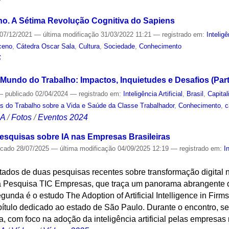
o. A Sétima Revolução Cognitiva do Sapiens
07/12/2021
—
última modificação
31/03/2022 11:21
— registrado em:
Inteligê
ceno
,
Cátedra Oscar Sala
,
Cultura
,
Sociedade
,
Conhecimento
S
no Mundo do Trabalho: Impactos, Inquietudes e Desafios (Part
—
publicado
02/04/2024
— registrado em:
Inteligência Artificial
,
Brasil
,
Capita
s do Trabalho sobre a Vida e Saúde da Classe Trabalhador
,
Conhecimento
,
c
CA
/
Fotos
/
Eventos 2024
esquisas sobre IA nas Empresas Brasileiras
icado
28/07/2025
—
última modificação
04/09/2025 12:19
— registrado em:
I
ltados de duas pesquisas recentes sobre transformação digital 
da Pesquisa TIC Empresas, que traça um panorama abrangente d
egunda é o estudo The Adoption of Artificial Intelligence in Fir
ítulo dedicado ao estado de São Paulo. Durante o encontro, se
 com foco na adoção da inteligência artificial pelas empresas 