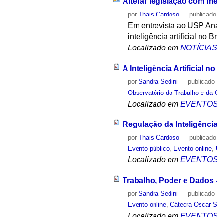
Alterar legislação com m
por
Thais Cardoso
—
publicado
Em entrevista ao USP Anal
inteligência artificial no Br
Localizado em
NOTÍCIA
A Inteligência Artificial 
por
Sandra Sedini
—
publicado
Observatório do Trabalho e da 
Localizado em
EVENTO
Regulação da Inteligência
por
Thais Cardoso
—
publicado
Evento público
,
Evento online
,
Localizado em
EVENTO
Trabalho, Poder e Dados 
por
Sandra Sedini
—
publicado
Evento online
,
Cátedra Oscar S
Localizado em
EVENTO