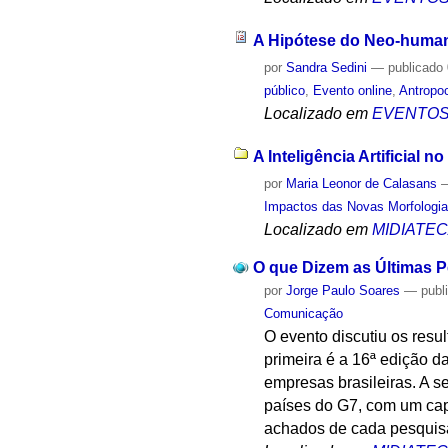
A Hipótese do Neo-human
por
Sandra Sedini
—
publicado
público
,
Evento online
,
Antropo
Localizado em
EVENTO
A Inteligência Artificial 
por
Maria Leonor de Calasans
Impactos das Novas Morfologia
Localizado em
MIDIATE
O que Dizem as Últimas P
por
Jorge Paulo Soares
—
publ
Comunicação
O evento discutiu os resu
primeira é a 16ª edição 
empresas brasileiras. A s
países do G7, com um cap
achados de cada pesquisa,