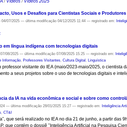
CA
/
Vídeos
/
Vídeos 2025
acto, Usos e Desafios para Cientistas Sociais e Produtores
o
04/07/2025
—
última modificação
04/12/2025 11:44
— registrado em:
Intelig
S
em língua indígena com tecnologias digitais
07/08/2025
—
última modificação
07/08/2025 15:25
— registrado em:
Inteligê
e Informação
,
Professores Visitantes
,
Cultura Digital
,
Linguística
 professor visitante do IEA (maio/2023-maio/2025, o cientista
o a seus projetos sobre o uso de tecnologias digitais e inteligê
S
cia da IA na vida econômica e social e sobre como controlá
024
—
última modificação
28/01/2025 15:27
— registrado em:
Inteligência Arti
s
,
CT&I
ia", que será realizado no IEA no dia 21 de junho, a partir das 
 que contém o dossiê "Inteligência Artificial na Pesquisa Cient