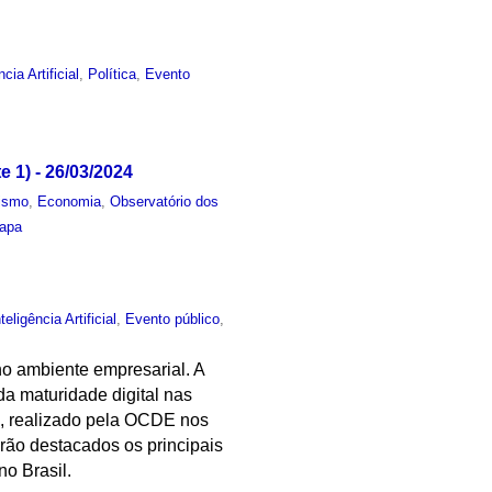
ncia Artificial
,
Política
,
Evento
e 1) - 26/03/2024
lismo
,
Economia
,
Observatório dos
apa
nteligência Artificial
,
Evento público
,
no ambiente empresarial. A
a maturidade digital nas
ms, realizado pela OCDE nos
rão destacados os principais
no Brasil.