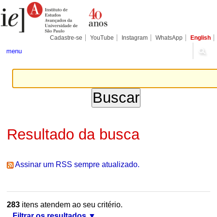
Ir
Ferramentas
Seções
para
Pessoais
o
conteúdo.
|
Cadastre-se
YouTube
Instagram
WhatsApp
English
Ir
para
menu
a
navegação
Resultado da busca
Assinar um RSS sempre atualizado.
283
itens atendem ao seu critério.
Filtrar os resultados