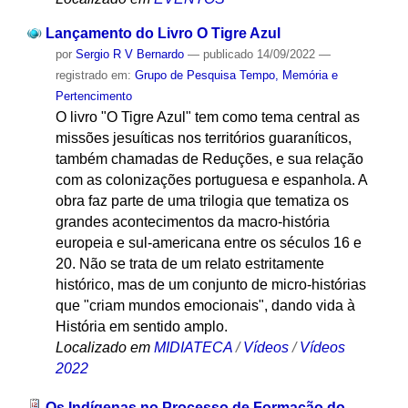
Lançamento do Livro O Tigre Azul
por
Sergio R V Bernardo
—
publicado
14/09/2022
—
registrado em:
Grupo de Pesquisa Tempo, Memória e
Pertencimento
O livro "O Tigre Azul" tem como tema central as
missões jesuíticas nos territórios guaraníticos,
também chamadas de Reduções, e sua relação
com as colonizações portuguesa e espanhola. A
obra faz parte de uma trilogia que tematiza os
grandes acontecimentos da macro-história
europeia e sul-americana entre os séculos 16 e
20. Não se trata de um relato estritamente
histórico, mas de um conjunto de micro-histórias
que "criam mundos emocionais", dando vida à
História em sentido amplo.
Localizado em
MIDIATECA
/
Vídeos
/
Vídeos
2022
Os Indígenas no Processo de Formação do