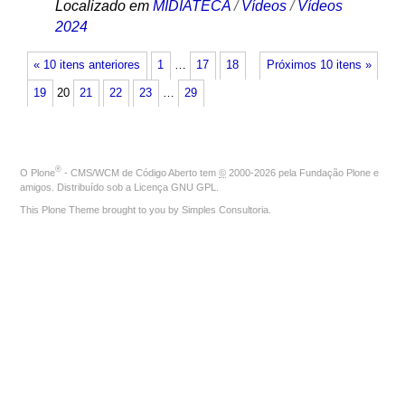
Localizado em
MIDIATECA
/
Vídeos
/
Vídeos
2024
« 10 itens anteriores
1
…
17
18
Próximos 10 itens »
19
20
21
22
23
…
29
®
O
Plone
- CMS/WCM de Código Aberto
tem
©
2000-2026 pela
Fundação Plone
e
amigos. Distribuído sob a
Licença GNU GPL
.
This Plone Theme brought to you by
Simples Consultoria
.