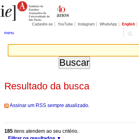
Ir
Ferramentas
Seções
para
Pessoais
o
conteúdo.
|
Cadastre-se
YouTube
Instagram
WhatsApp
English
Ir
para
menu
a
navegação
Resultado da busca
Assinar um RSS sempre atualizado.
185
itens atendem ao seu critério.
Filtrar os resultados