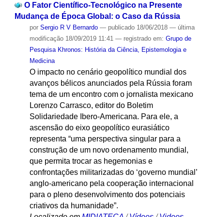
O Fator Científico-Tecnológico na Presente
Mudança de Época Global: o Caso da Rússia
por
Sergio R V Bernardo
—
publicado
18/06/2018
—
última
modificação
18/09/2019 11:41
— registrado em:
Grupo de
Pesquisa Khronos: História da Ciência, Epistemologia e
Medicina
O impacto no cenário geopolítico mundial dos
avanços bélicos anunciados pela Rússia foram
tema de um encontro com o jornalista mexicano
Lorenzo Carrasco, editor do Boletim
Solidariedade Ibero-Americana. Para ele, a
ascensão do eixo geopolítico eurasiático
representa “uma perspectiva singular para a
construção de um novo ordenamento mundial,
que permita trocar as hegemonias e
confrontações militarizadas do ‘governo mundial’
anglo-americano pela cooperação internacional
para o pleno desenvolvimento dos potenciais
criativos da humanidade”.
Localizado em
MIDIATECA
/
Vídeos
/
Videos