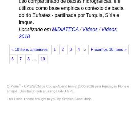
uso compartilhado de bacias hidrográficas, ele
utilizou como base empírica o contexto da bacia
do rio Eufrates - partilhada por Turquia, Síria e
Iraque.
Localizado em
MIDIATECA
/
Vídeos
/
Videos
2018
« 10 itens anteriores
1
2
3
4
5
Próximos 10 itens »
6
7
8
…
19
®
O
Plone
- CMS/WCM de Código Aberto
tem
©
2000-2026 pela
Fundação Plone
e
amigos. Distribuído sob a
Licença GNU GPL
.
This Plone Theme brought to you by
Simples Consultoria
.