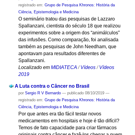
registrado em:
Grupo de Pesquisa Khronos: História da
Ciência, Epistemologia e Medicina
O seminário tratou das pesquisas de Lazzaro
Spallanzani, cientista do século 18 que realizou
experimentos sobre a origem dos “animálculos”
das infusões. Como comparação, foi analisada
também as pesquisas de John Needham, que
apontavam para resultados diferentes de
Spallanzani.
Localizado em
MIDIATECA
/
Vídeos
/
Vídeos
2019
A Luta contra o Câncer no Brasil
por
Sergio R V Bernardo
—
publicado
08/10/2019
—
registrado em:
Grupo de Pesquisa Khronos: História da
Ciência, Epistemologia e Medicina
Por que antes era tão fácil testar novos
medicamentos em hospitais e hoje é tão difícil?
Temos de fato capacidade para criar fármacos
originais contra câncer e fazê-los chegar a quem