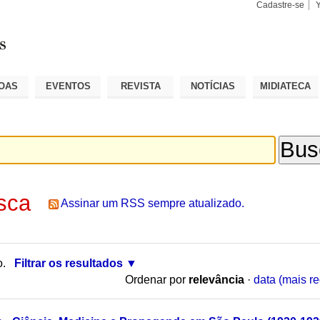
Cadastre-se
Busca
Busca
Avançad
OAS
EVENTOS
REVISTA
NOTÍCIAS
MIDIATECA
sca
Assinar um RSS sempre atualizado.
o.
Filtrar os resultados
Ordenar por
relevância
·
data (mais re