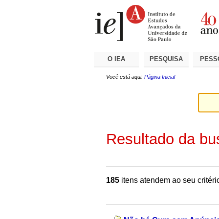
Ir
Ferramentas
Seções
para
Pessoais
o
conteúdo.
|
Ir
para
a
O IEA
PESQUISA
PESS
navegação
Você está aqui:
Página Inicial
Resultado da bu
185
itens atendem ao seu critéri