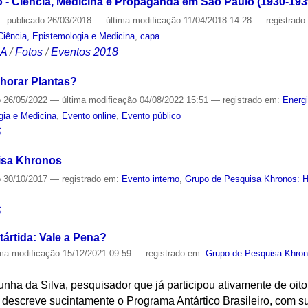
- Ciência, Medicina e Propaganda em São Paulo (1930-1939
—
publicado
26/03/2018
—
última modificação
11/04/2018 14:28
— registrad
Ciência, Epistemologia e Medicina
,
capa
CA
/
Fotos
/
Eventos 2018
horar Plantas?
o
26/05/2022
—
última modificação
04/08/2022 15:51
— registrado em:
Energ
gia e Medicina
,
Evento online
,
Evento público
S
isa Khronos
o
30/10/2017
— registrado em:
Evento interno
,
Grupo de Pesquisa Khronos: Hi
S
ártida: Vale a Pena?
ima modificação
15/12/2021 09:59
— registrado em:
Grupo de Pesquisa Khrono
ha da Silva, pesquisador que já participou ativamente de oito
escreve sucintamente o Programa Antártico Brasileiro, com sua