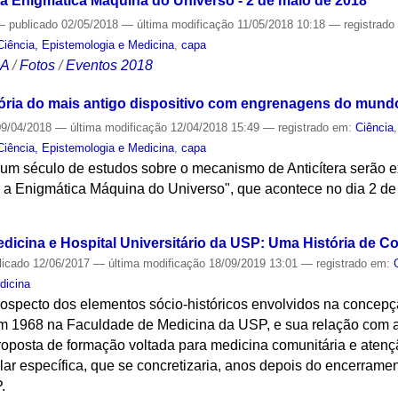
 a Enigmática Máquina do Universo - 2 de maio de 2018
—
publicado
02/05/2018
—
última modificação
11/05/2018 10:18
— registrad
Ciência, Epistemologia e Medicina
,
capa
CA
/
Fotos
/
Eventos 2018
ória do mais antigo dispositivo com engrenagens do mund
9/04/2018
—
última modificação
12/04/2018 15:49
— registrado em:
Ciência
Ciência, Epistemologia e Medicina
,
capa
 um século de estudos sobre o mecanismo de Anticítera serão e
: a Enigmática Máquina do Universo", que acontece no dia 2 de
S
dicina e Hospital Universitário da USP: Uma História de 
licado
12/06/2017
—
última modificação
18/09/2019 13:01
— registrado em:
dicina
trospecto dos elementos sócio-históricos envolvidos na concep
m 1968 na Faculdade de Medicina da USP, e sua relação com a
roposta de formação voltada para medicina comunitária e atenç
alar específica, que se concretizaria, anos depois do encerram
.