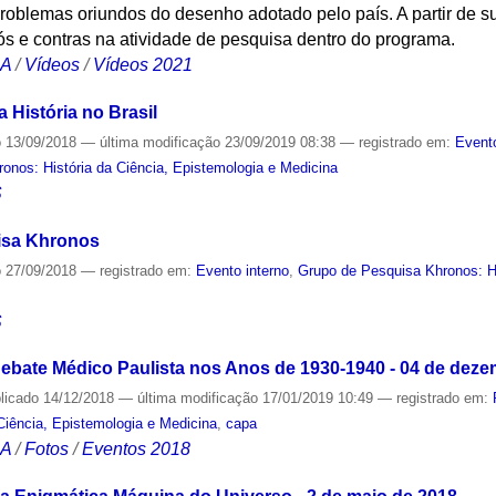
roblemas oriundos do desenho adotado pelo país. A partir de s
rós e contras na atividade de pesquisa dentro do programa.
CA
/
Vídeos
/
Vídeos 2021
 História no Brasil
o
13/09/2018
—
última modificação
23/09/2019 08:38
— registrado em:
Event
onos: História da Ciência, Epistemologia e Medicina
S
isa Khronos
o
27/09/2018
— registrado em:
Evento interno
,
Grupo de Pesquisa Khronos: Hi
S
ebate Médico Paulista nos Anos de 1930-1940 - 04 de deze
licado
14/12/2018
—
última modificação
17/01/2019 10:49
— registrado em:
Ciência, Epistemologia e Medicina
,
capa
CA
/
Fotos
/
Eventos 2018