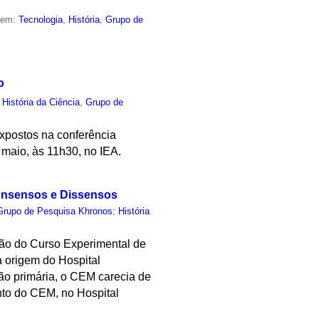
o em:
Tecnologia
,
História
,
Grupo de
o
,
História da Ciência
,
Grupo de
xpostos na conferência
 maio, às 11h30, no IEA.
Consensos e Dissensos
Grupo de Pesquisa Khronos: História
ção do Curso Experimental de
 origem do Hospital
ão primária, o CEM carecia de
ento do CEM, no Hospital