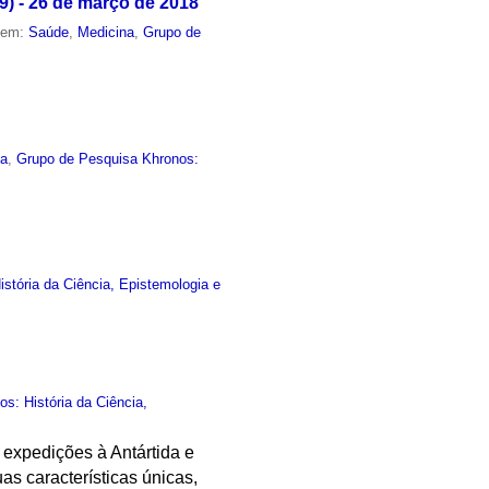
) - 26 de março de 2018
o em:
Saúde
,
Medicina
,
Grupo de
ia
,
Grupo de Pesquisa Khronos:
stória da Ciência, Epistemologia e
s: História da Ciência,
 expedições à Antártida e
s características únicas,