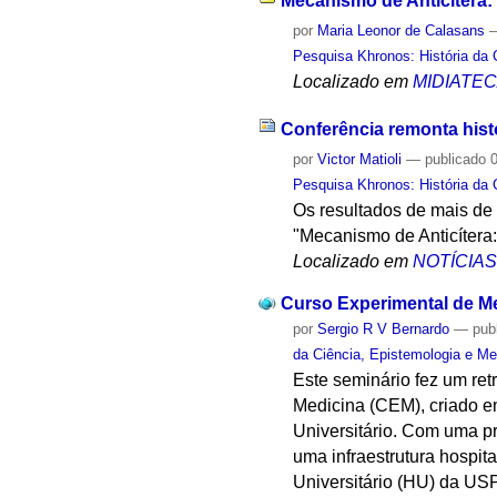
Mecanismo de Anticítera:
por
Maria Leonor de Calasans
Pesquisa Khronos: História da 
Localizado em
MIDIATE
Conferência remonta hist
por
Victor Matioli
—
publicado
0
Pesquisa Khronos: História da 
Os resultados de mais de
"Mecanismo de Anticítera
Localizado em
NOTÍCIA
Curso Experimental de Me
por
Sergio R V Bernardo
—
pub
da Ciência, Epistemologia e Me
Este seminário fez um re
Medicina (CEM), criado e
Universitário. Com uma p
uma infraestrutura hospit
Universitário (HU) da USP