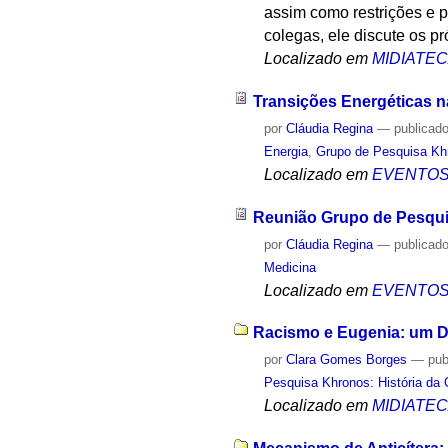
assim como restrições e p
colegas, ele discute os p
Localizado em
MIDIATE
Transições Energéticas na
por
Cláudia Regina
—
publicad
Energia
,
Grupo de Pesquisa Khr
Localizado em
EVENTO
Reunião Grupo de Pesqu
por
Cláudia Regina
—
publicad
Medicina
Localizado em
EVENTO
Racismo e Eugenia: um D
por
Clara Gomes Borges
—
pub
Pesquisa Khronos: História da 
Localizado em
MIDIATE