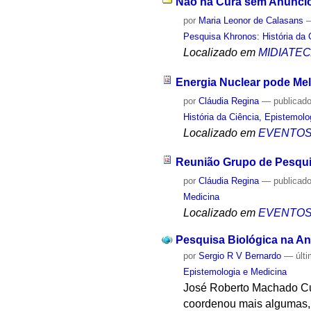
Não há Cura sem Anúncio 
por
Maria Leonor de Calasans
Pesquisa Khronos: História da 
Localizado em
MIDIATE
Energia Nuclear pode Mel
por
Cláudia Regina
—
publicad
História da Ciência, Epistemolo
Localizado em
EVENTO
Reunião Grupo de Pesqu
por
Cláudia Regina
—
publicad
Medicina
Localizado em
EVENTO
Pesquisa Biológica na Ant
por
Sergio R V Bernardo
—
últ
Epistemologia e Medicina
José Roberto Machado Cun
coordenou mais algumas, d