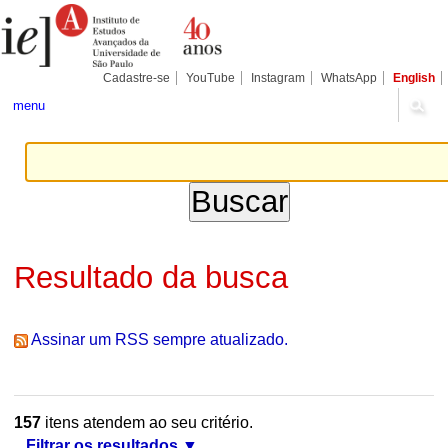
Ir
Ferramentas
Seções
para
Pessoais
o
conteúdo.
|
Cadastre-se
YouTube
Instagram
WhatsApp
English
Ir
para
menu
a
navegação
Resultado da busca
Assinar um RSS sempre atualizado.
157
itens atendem ao seu critério.
Filtrar os resultados