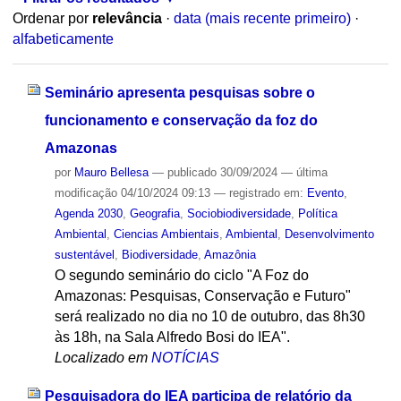
Ordenar por
relevância
·
data (mais recente primeiro)
·
alfabeticamente
Seminário apresenta pesquisas sobre o
funcionamento e conservação da foz do
Amazonas
por
Mauro Bellesa
—
publicado
30/09/2024
—
última
modificação
04/10/2024 09:13
— registrado em:
Evento
,
Agenda 2030
,
Geografia
,
Sociobiodiversidade
,
Política
Ambiental
,
Ciencias Ambientais
,
Ambiental
,
Desenvolvimento
sustentável
,
Biodiversidade
,
Amazônia
O segundo seminário do ciclo "A Foz do
Amazonas: Pesquisas, Conservação e Futuro"
será realizado no dia no 10 de outubro, das 8h30
às 18h, na Sala Alfredo Bosi do IEA".
Localizado em
NOTÍCIAS
Pesquisadora do IEA participa de relatório da