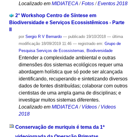
Localizado em
MIDIATECA
/
Fotos
/
Eventos 2018
2° Workshop Centro de Síntese em
Biodiversidade e Serviços Ecossistêmicos - Parte
II
por
Sergio R V Bernardo
—
publicado
19/10/2018
—
última
modificação
18/09/2019 11:46
— registrado em:
Grupo de
Pesquisa Serviços de Ecossistemas
,
Biodiversidade
Entender a complexidade ambiental e outras
dimensões dos sistemas ecológicos requer uma
abordagem holística que só pode ser alcançada
identificando, recuperando e sintetizando diversos
dados de fontes distribuídas; colaborar com outros
cientistas de uma ampla gama de disciplinas; e
investigar muitos sistemas diferentes.
Localizado em
MIDIATECA
/
Vídeos
/
Videos
2018
Conservação de muriquis é tema da 1ª
videojornada da Operação Primatas