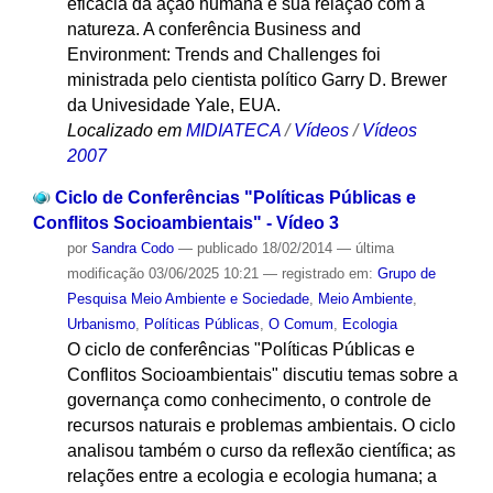
eficácia da ação humana e sua relação com a
natureza. A conferência Business and
Environment: Trends and Challenges foi
ministrada pelo cientista político Garry D. Brewer
da Univesidade Yale, EUA.
Localizado em
MIDIATECA
/
Vídeos
/
Vídeos
2007
Ciclo de Conferências "Políticas Públicas e
Conflitos Socioambientais" - Vídeo 3
por
Sandra Codo
—
publicado
18/02/2014
—
última
modificação
03/06/2025 10:21
— registrado em:
Grupo de
Pesquisa Meio Ambiente e Sociedade
,
Meio Ambiente
,
Urbanismo
,
Políticas Públicas
,
O Comum
,
Ecologia
O ciclo de conferências "Políticas Públicas e
Conflitos Socioambientais" discutiu temas sobre a
governança como conhecimento, o controle de
recursos naturais e problemas ambientais. O ciclo
analisou também o curso da reflexão científica; as
relações entre a ecologia e ecologia humana; a