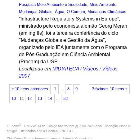
Pesquisa Meio Ambiente e Sociedade
,
Meio Ambiente
,
Mudanças Globais
,
Água
,
O Comum
,
Mudanças Climáticas
“Infrastructure Regulatory Systems in Europe”,
ministrado pelo economista alemão Georg Meran
(em inglês), foi a terceira conferência do ciclo
"Mudanças Globais e Gestão da Água",
organizado pelo IEA juntamente com o Programa
de Pós-Graduação em Ciência Ambiental
(Procam) da USP.
Localizado em
MIDIATECA
/
Vídeos
/
Vídeos
2007
« 10 itens anteriores
1
…
8
9
Próximos 10 itens »
10
11
12
13
14
…
33
®
O
Plone
- CMS/WCM de Código Aberto
tem
©
2000-2026 pela
Fundação Plone
e
amigos. Distribuído sob a
Licença GNU GPL
.
This Plone Theme brought to you by
Simples Consultoria
.