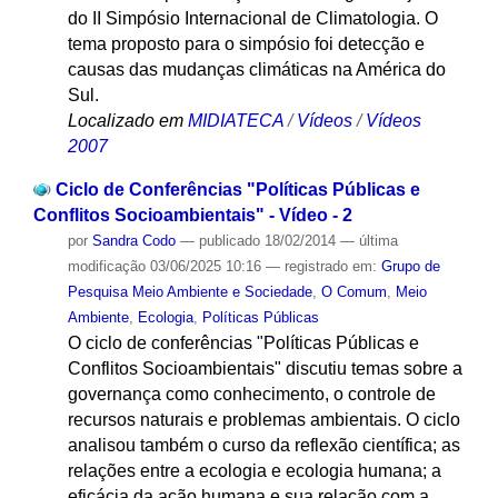
do II Simpósio Internacional de Climatologia. O
tema proposto para o simpósio foi detecção e
causas das mudanças climáticas na América do
Sul.
Localizado em
MIDIATECA
/
Vídeos
/
Vídeos
2007
Ciclo de Conferências "Políticas Públicas e
Conflitos Socioambientais" - Vídeo - 2
por
Sandra Codo
—
publicado
18/02/2014
—
última
modificação
03/06/2025 10:16
— registrado em:
Grupo de
Pesquisa Meio Ambiente e Sociedade
,
O Comum
,
Meio
Ambiente
,
Ecologia
,
Políticas Públicas
O ciclo de conferências "Políticas Públicas e
Conflitos Socioambientais" discutiu temas sobre a
governança como conhecimento, o controle de
recursos naturais e problemas ambientais. O ciclo
analisou também o curso da reflexão científica; as
relações entre a ecologia e ecologia humana; a
eficácia da ação humana e sua relação com a