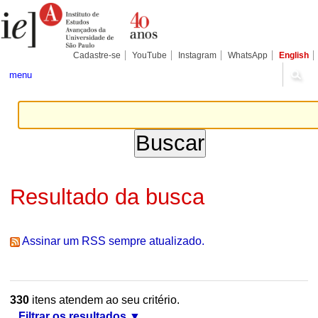
Ir
Ferramentas
Seções
para
Pessoais
o
conteúdo.
|
Cadastre-se
YouTube
Instagram
WhatsApp
English
Ir
para
menu
a
navegação
Resultado da busca
Assinar um RSS sempre atualizado.
330
itens atendem ao seu critério.
Filtrar os resultados