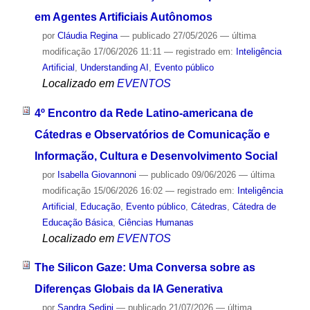
em Agentes Artificiais Autônomos
por
Cláudia Regina
—
publicado
27/05/2026
—
última
modificação
17/06/2026 11:11
— registrado em:
Inteligência
Artificial
,
Understanding AI
,
Evento público
Localizado em
EVENTOS
4º Encontro da Rede Latino-americana de
Cátedras e Observatórios de Comunicação e
Informação, Cultura e Desenvolvimento Social
por
Isabella Giovannoni
—
publicado
09/06/2026
—
última
modificação
15/06/2026 16:02
— registrado em:
Inteligência
Artificial
,
Educação
,
Evento público
,
Cátedras
,
Cátedra de
Educação Básica
,
Ciências Humanas
Localizado em
EVENTOS
The Silicon Gaze: Uma Conversa sobre as
Diferenças Globais da IA Generativa
por
Sandra Sedini
—
publicado
21/07/2026
—
última