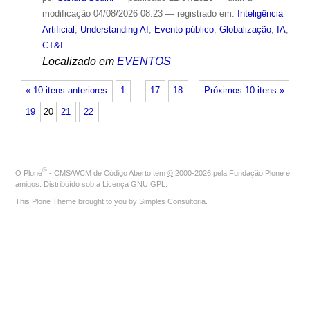
modificação
04/08/2026 08:23
— registrado em:
Inteligência
Artificial
,
Understanding AI
,
Evento público
,
Globalização
,
IA
,
CT&I
Localizado em
EVENTOS
« 10 itens anteriores
1
…
17
18
Próximos 10 itens »
19
20
21
22
®
O
Plone
- CMS/WCM de Código Aberto
tem
©
2000-2026 pela
Fundação Plone
e
amigos. Distribuído sob a
Licença GNU GPL
.
This Plone Theme brought to you by
Simples Consultoria
.