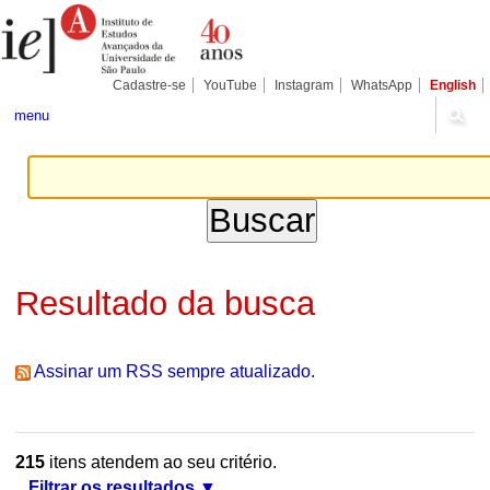
Ir
Ferramentas
Seções
para
Pessoais
o
conteúdo.
|
Cadastre-se
YouTube
Instagram
WhatsApp
English
Ir
para
menu
a
navegação
Resultado da busca
Assinar um RSS sempre atualizado.
215
itens atendem ao seu critério.
Filtrar os resultados