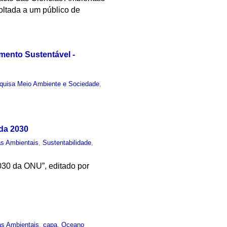
oltada a um público de
mento Sustentável -
quisa Meio Ambiente e Sociedade
,
nda 2030
as Ambientais
,
Sustentabilidade
,
030 da ONU”, editado por
as Ambientais
,
capa
,
Oceano