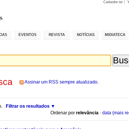
Cadastre-se
Busca
Busca
Avançad
OAS
EVENTOS
REVISTA
NOTÍCIAS
MIDIATECA
sca
Assinar um RSS sempre atualizado.
o.
Filtrar os resultados
Ordenar por
relevância
·
data (mais re