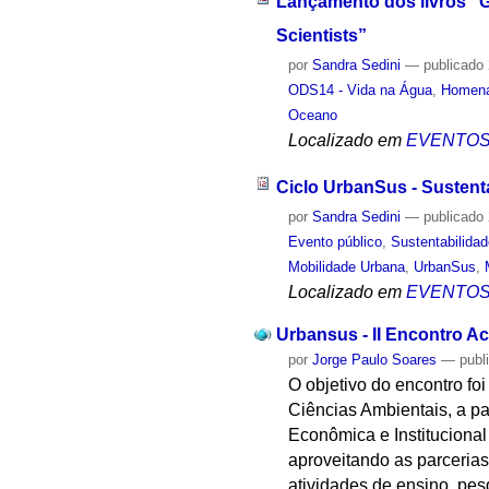
Lançamento dos livros "G
Scientists”
por
Sandra Sedini
—
publicado
ODS14 - Vida na Água
,
Homen
Oceano
Localizado em
EVENTO
Ciclo UrbanSus - Sustent
por
Sandra Sedini
—
publicado
Evento público
,
Sustentabilida
Mobilidade Urbana
,
UrbanSus
,
Localizado em
EVENTO
Urbansus - II Encontro A
por
Jorge Paulo Soares
—
publ
O objetivo do encontro fo
Ciências Ambientais, a pa
Econômica e Instituciona
aproveitando as parcerias
atividades de ensino, pes