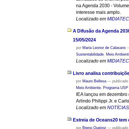
na Agenda 2030 - Volume 2
interesse mais amplo.
Localizado em
MIDIATE
A Difusão da Agenda 2030
15/05/2024
por
Maria Leonor de Calasans
Sustentabilidade
,
Meio Ambient
Localizado em
MIDIATE
Livro analisa contribuiç
por
Mauro Bellesa
—
publicado
Meio Ambiente
,
Programa USP 
IEA lançou em dezembro d
Arlindo Philippi Jr. e Car
Localizado em
NOTÍCIA
Estreia de Oceans20 tem
por
Breno Queiroz
—
publicado