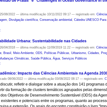
estão de Praias" e "Challenges in Ocean Governance in the
25/08/2022
—
última modificação
10/11/2022 09:17
— registrado em:
Ciência
agem
,
Divulgação científica
,
Conservação ambiental
,
Cátedra UNESCO Para 
S
abilidade Urbana: Sustentabilidade nas Cidades
26/04/2018
—
última modificação
11/09/2019 11:22
— registrado em:
Ciência
de
,
Brasil
,
Meio Ambiente
,
ODS
,
Políticas Públicas
,
Urbanismo
,
Cidades
,
Pro
Mudanças Climáticas
,
Saúde Pública
,
Água
,
Serviços Públicos
S
cadêmico: Impacto das Ciências Ambientais na Agenda 2030 
icado
08/06/2022
—
última modificação
03/08/2022 08:17
— registrado em:
C
i discutir, refletir e dialogar sobre a atuação dos 141 programa
rtir da formação de clusters temáticos agrupados pelas dimens
l dos Objetivos de Desenvolvimento Sustentável (ODS) da Ag
 existentes e potenciais entre os programas, quanto ao proces
quisa e extensão. Os anais do encontro constituirão o livro “Im