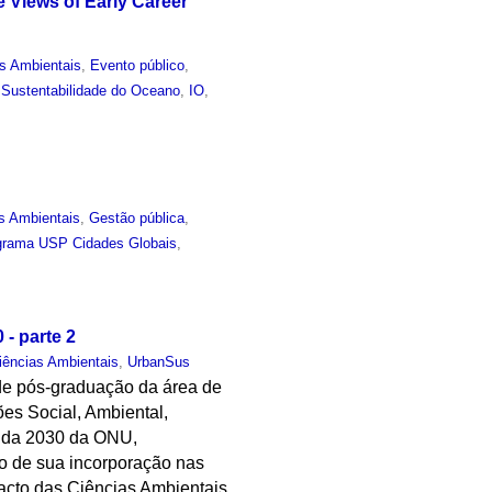
 Views of Early Career
s Ambientais
,
Evento público
,
Sustentabilidade do Oceano
,
IO
,
s Ambientais
,
Gestão pública
,
grama USP Cidades Globais
,
- parte 2
iências Ambientais
,
UrbanSus
s de pós-graduação da área de
ões Social, Ambiental,
enda 2030 da ONU,
so de sua incorporação nas
pacto das Ciências Ambientais