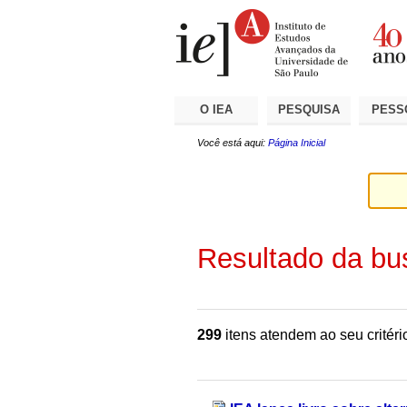
Ir
Ferramentas
Seções
para
Pessoais
o
conteúdo.
|
Ir
para
a
O IEA
PESQUISA
PESS
navegação
Você está aqui:
Página Inicial
Resultado da bu
299
itens atendem ao seu critéri