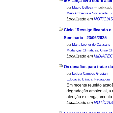
IEA lança livro sobre alt
por
Mauro Bellesa
—
publicado
Meio Ambiente e Sociedade
,
Su
Localizado em
NOTÍCIA
Ciclo “Ressignificando o 
Seminário - 23/06/2025
por
Maria Leonor de Calasans
Mudanças Climáticas
,
Crise Cl
Localizado em
MIDIATE
Os desafios para tratar d
por
Letícia Campos Graciani
Educação Básica
,
Pedagogia
Em recente reunião acadê
degradação ambiental, a e
atenção e o engajamento 
Localizado em
NOTÍCIA