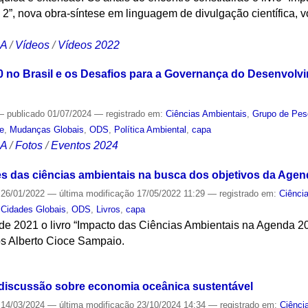
”, nova obra-síntese em linguagem de divulgação científica, v
CA
/
Vídeos
/
Vídeos 2022
 no Brasil e os Desafios para a Governança do Desenvolvi
—
publicado
01/07/2024
— registrado em:
Ciências Ambientais
,
Grupo de Pes
e
,
Mudanças Globais
,
ODS
,
Política Ambiental
,
capa
CA
/
Fotos
/
Eventos 2024
ões das ciências ambientais na busca dos objetivos da Age
26/01/2022
—
última modificação
17/05/2022 11:29
— registrado em:
Ciênci
Cidades Globais
,
ODS
,
Livros
,
capa
e 2021 o livro “Impacto das Ciências Ambientais na Agenda 2
los Alberto Cioce Sampaio.
S
 discussão sobre economia oceânica sustentável
14/03/2024
—
última modificação
23/10/2024 14:34
— registrado em:
Ciênci