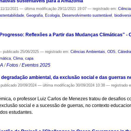
ernativas sustentáveis para a Amazônia
11/11/2021
—
última modificação
29/11/2021 19:07
— registrado em:
Ciência
stentabilidade
,
Geografia
,
Ecologia
,
Desenvolvimento sustentável
,
biodivers
S
Progresso: Reflexões a Partir das Mudanças Climáticas” - C
—
publicado
25/06/2025
— registrado em:
Ciências Ambientais
,
ODS
,
Cátedra
imática
,
Clima
,
capa
CA
/
Fotos
/
Eventos 2025
a degradação ambiental, da exclusão social e das guerras 
—
publicado
20/09/2024
—
última modificação
30/09/2024 10:38
— registrado 
mica, o professor Luiz Carlos de Menezes tratou de desafios 
xclusão social e a sucessão de guerras, no contexto educacion
dos estudantes.
S