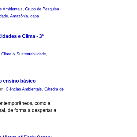
s Ambientais
,
Grupo de Pesquisa
idade
,
Amazônia
,
capa
idades e Clima - 3º
 Clima & Sustentabilidade
,
no ensino básico
em:
Ciências Ambientais
,
Cátedra de
contemporâneos, como a
al, de forma a despertar a