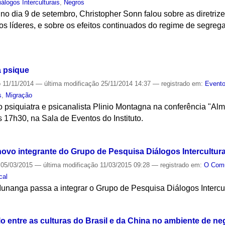
álogos Interculturais
,
Negros
no dia 9 de setembro, Christopher Sonn falou sobre as diretrize
os líderes, e sobre os efeitos continuados do regime de segreg
S
a psique
o
11/11/2014
—
última modificação
25/11/2014 14:37
— registrado em:
Event
s
,
Migração
o psiquiatra e psicanalista Plinio Montagna na conferência "Alm
 17h30, na Sala de Eventos do Instituto.
S
vo integrante do Grupo de Pesquisa Diálogos Intercultura
05/03/2015
—
última modificação
11/03/2015 09:28
— registrado em:
O Co
cal
nanga passa a integrar o Grupo de Pesquisa Diálogos Intercul
S
o entre as culturas do Brasil e da China no ambiente de n