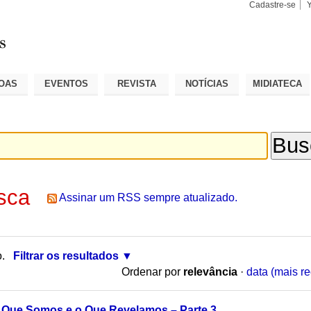
Cadastre-se
Busca
Busca
Avançad
OAS
EVENTOS
REVISTA
NOTÍCIAS
MIDIATECA
sca
Assinar um RSS sempre atualizado.
o.
Filtrar os resultados
Ordenar por
relevância
·
data (mais re
 O Que Somos e o Que Revelamos – Parte 3