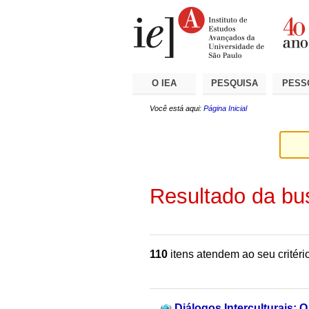
Ir
Ferramentas
Seções
para
Pessoais
o
conteúdo.
|
Ir
para
a
O IEA
PESQUISA
PESS
navegação
Você está aqui:
Página Inicial
Resultado da bu
110
itens atendem ao seu critéri
Diálogos Interculturais: