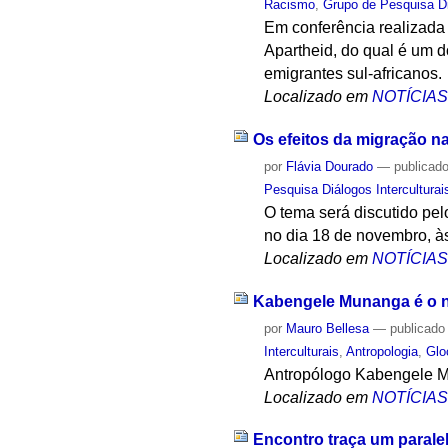
Racismo
,
Grupo de Pesquisa Di
Em conferência realizada 
Apartheid, do qual é um d
emigrantes sul-africanos.
Localizado em
NOTÍCIA
Os efeitos da migração n
por
Flávia Dourado
—
publicad
Pesquisa Diálogos Interculturai
O tema será discutido pel
no dia 18 de novembro, às
Localizado em
NOTÍCIA
Kabengele Munanga é o no
por
Mauro Bellesa
—
publicado
Interculturais
,
Antropologia
,
Glo
Antropólogo Kabengele Mu
Localizado em
NOTÍCIA
Encontro traça um paralel