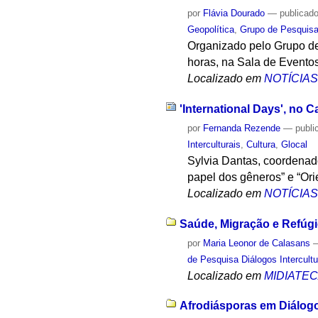
por
Flávia Dourado
—
publicad
Geopolítica
,
Grupo de Pesquisa 
Organizado pelo Grupo de 
horas, na Sala de Eventos 
Localizado em
NOTÍCIA
'International Days', no 
por
Fernanda Rezende
—
publi
Interculturais
,
Cultura
,
Glocal
Sylvia Dantas, coordenado
papel dos gêneros” e “Orie
Localizado em
NOTÍCIA
Saúde, Migração e Refúgi
por
Maria Leonor de Calasans
de Pesquisa Diálogos Intercultu
Localizado em
MIDIATE
Afrodiásporas em Diálogo 