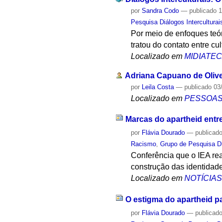
por
Sandra Codo
—
publicado
1
Pesquisa Diálogos Interculturai
Por meio de enfoques teór
tratou do contato entre cu
Localizado em
MIDIATE
Adriana Capuano de Olive
por
Leila Costa
—
publicado
03
Localizado em
PESSOA
Marcas do apartheid entre
por
Flávia Dourado
—
publicad
Racismo
,
Grupo de Pesquisa Di
Conferência que o IEA re
construção das identidade
Localizado em
NOTÍCIA
O estigma do apartheid pa
por
Flávia Dourado
—
publicad