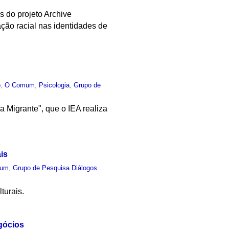
s do projeto Archive
ação racial nas identidades de
o
,
O Comum
,
Psicologia
,
Grupo de
a Migrante", que o IEA realiza
is
mum
,
Grupo de Pesquisa Diálogos
turais.
egócios