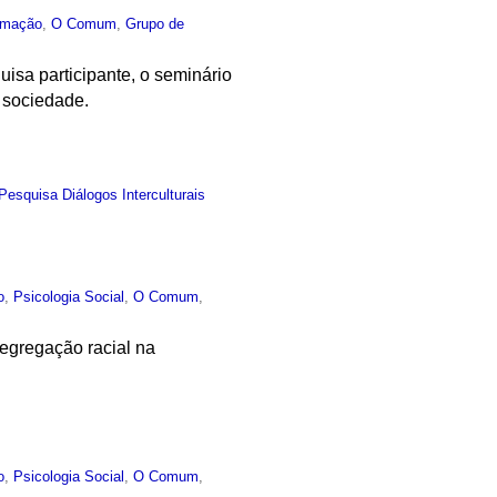
rmação
,
O Comum
,
Grupo de
isa participante, o seminário
a sociedade.
Pesquisa Diálogos Interculturais
o
,
Psicologia Social
,
O Comum
,
segregação racial na
o
,
Psicologia Social
,
O Comum
,