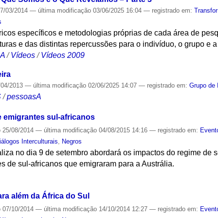
7/03/2014
—
última modificação
03/06/2025 16:04
— registrado em:
Transfo
s
icos específicos e metodologias próprias de cada área de pesqu
lturas e das distintas repercussões para o indivíduo, o grupo e 
CA
/
Vídeos
/
Vídeos 2009
ira
/04/2013
—
última modificação
02/06/2025 14:07
— registrado em:
Grupo de 
S
/
pessoasA
 emigrantes sul-africanos
o
25/08/2014
—
última modificação
04/08/2015 14:16
— registrado em:
Event
álogos Interculturais
,
Negros
aliza no dia 9 de setembro abordará os impactos do regime de 
s de sul-africanos que emigraram para a Austrália.
S
ra além da África do Sul
o
07/10/2014
—
última modificação
14/10/2014 12:27
— registrado em:
Event