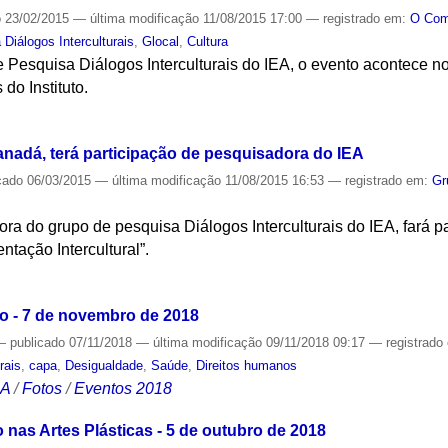
o
23/02/2015
—
última modificação
11/08/2015 17:00
— registrado em:
O Co
Diálogos Interculturais
,
Glocal
,
Cultura
Pesquisa Diálogos Interculturais do IEA, o evento acontece no 
do Instituto.
S
Canadá, terá participação de pesquisadora do IEA
cado
06/03/2015
—
última modificação
11/08/2015 16:53
— registrado em:
Gr
ra do grupo de pesquisa Diálogos Interculturais do IEA, fará p
ntação Intercultural”.
S
o - 7 de novembro de 2018
—
publicado
07/11/2018
—
última modificação
09/11/2018 09:17
— registrado
rais
,
capa
,
Desigualdade
,
Saúde
,
Direitos humanos
CA
/
Fotos
/
Eventos 2018
nas Artes Plásticas - 5 de outubro de 2018