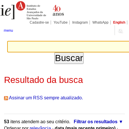
Ir
Ferramentas
Seções
para
Pessoais
o
conteúdo.
|
Cadastre-se
YouTube
Instagram
WhatsApp
English
Ir
para
menu
a
navegação
Resultado da busca
Assinar um RSS sempre atualizado.
53
itens atendem ao seu critério.
Filtrar os resultados
Ordenar por
relevância
·
data (mais recente primeiro)
·