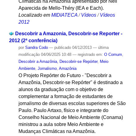
Climáticas na Amazônia apresentado por Neli
Aparecida de Mello-Théry (IEA e Each).
Localizado em
MIDIATECA
/
Vídeos
/
Vídeos
2012
Descobrir a Amazonia, Descobrir-se Reporter -
2012 (2ª conferência)
por
Sandra Codo
—
publicado
04/12/2013
—
última
modificação
04/06/2025 10:48
— registrado em:
O Comum
,
Descobrir a Amazônia, Descobrir-se Repórter
,
Meio
Ambiente
,
Jornalismo
,
Amazônia
O Projeto Repórter do Futuro - "Descobrir a
Amazônia, Descobrir-se Repórter" é destinado a
alunos da graduação com o objetivo de
complementar a formação de estudantes de
jornalismo de diversas escolas superiores de São
Paulo. Paulo Artaxo, físico e integrante do
Conselho Nacional de Meio Ambiente (Conama)
ministrou a aula sobre Meio Ambiente e
Mudanças Climáticas na Amazônia.