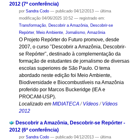
2012 (7ª conferência)
por
Sandra Codo
—
publicado
04/12/2013
—
última
modificação
04/06/2025 10:52
— registrado em:
Transformação
,
Descobrir a Amazônia, Descobrir-se
Repórter
,
Meio Ambiente
,
Jornalismo
,
Amazônia
O Projeto Repórter do Futuro promove, desde
2007, o curso "Descobrir a Amazônia, Descobrir-
se Repórter", destinado à complementação da
formação de estudantes de jornalismo de diversas
escolas superiores de São Paulo. O tema
abordado neste edição foi Meio Ambiente,
Biodiversidade e Biocombustíveis na Amazônia
proferido por Marcos Buckeridge (IEA e
PROCAM-USP).
Localizado em
MIDIATECA
/
Vídeos
/
Vídeos
2012
Descobrir a Amazônia, Descobrir-se Repórter -
2012 (6ª conferência)
por
Sandra Codo
—
publicado
04/12/2013
—
última