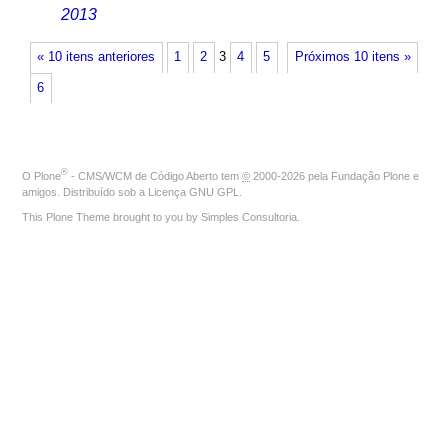
2013
« 10 itens anteriores
1
2
3
4
5
Próximos 10 itens »
6
®
O
Plone
- CMS/WCM de Código Aberto
tem
©
2000-2026 pela
Fundação Plone
e
amigos. Distribuído sob a
Licença GNU GPL
.
This Plone Theme brought to you by
Simples Consultoria
.