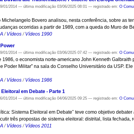
9/01/2014
—
última modificação
03/06/2025 08:01
— registrado em:
O Com
iano Michelangelo Bovero analisou, nesta conferência, sobre as 
udanças ocorridas a partir de 1989, com a queda do Muro de Be
CA
/
Vídeos
/
Vídeos 1990
y Power
9/01/2014
—
última modificação
03/06/2025 07:42
— registrado em:
O Com
 1986, o economista norte-americano John Kenneth Galbraith p
 Poder Militar” na sala do Conselho Universitário da USP. Ele
CA
/
Vídeos
/
Vídeos 1986
Eleitoral em Debate - Parte 1
6/01/2014
—
última modificação
04/06/2025 09:25
— registrado em:
O Com
tica: Sistema Eleitoral em Debate" teve como objetivo debater a
ir três propostas de sistema eleitoral: distrital, lista fechada, 
CA
/
Vídeos
/
Vídeos 2011