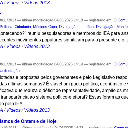
CA
/
Vídeos
/
Vídeos 2013
?
8/11/2013
—
última modificação
04/06/2025 14:18
— registrado em:
O Com
Política
,
Cidadania
,
Médicos Copa
,
Divulgação científica
,
Divulgação
,
Manife
contecendo?" reuniu pesquisadores e membros do IEA para ana
 recentes movimentos populares significam para o presente e o fu
CA
/
Vídeos
/
Vídeos 2013
8/11/2013
—
última modificação
04/06/2025 14:19
— registrado em:
O Com
anifestações
otadas e propostas pelos governantes e pelo Legislativo resp
das últimas semanas? É viável um pacto político, econômico e 
ificativa que reduza o déficit de representatividade, amplie o
or transparência ao sistema político-eleitoral? Essas foram as q
o pelo IEA.
CA
/
Vídeos
/
Vídeos 2013
enismos de Ontem e de Hoje
1/10/2013
—
última modificação
04/06/2025 14:28
— registrado em:
Grupo de