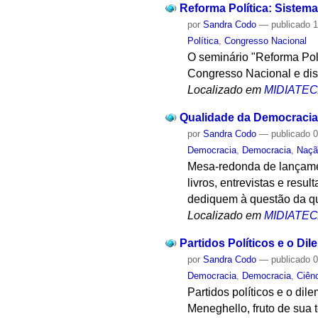
Reforma Política: Sistema 
por
Sandra Codo
—
publicado
1
Política
,
Congresso Nacional
O seminário "Reforma Polí
Congresso Nacional e discut
Localizado em
MIDIATE
Qualidade da Democracia:
por
Sandra Codo
—
publicado
0
Democracia
,
Democracia
,
Naçã
Mesa-redonda de lançamen
livros, entrevistas e resu
dediquem à questão da q
Localizado em
MIDIATE
Partidos Políticos e o Di
por
Sandra Codo
—
publicado
0
Democracia
,
Democracia
,
Ciênc
Partidos políticos e o dil
Meneghello, fruto de sua 