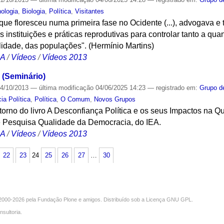
nologia
,
Biologia
,
Política
,
Visitantes
que floresceu numa primeira fase no Ocidente (...), advogava 
s instituições e práticas reprodutivas para controlar tanto a qu
idade, das populações". (Hermínio Martins)
CA
/
Vídeos
/
Vídeos 2013
 (Seminário)
4/10/2013
—
última modificação
04/06/2025 14:23
— registrado em:
Grupo d
ia Política
,
Política
,
O Comum
,
Novos Grupos
orno do livro A Desconfiança Política e os seus Impactos na 
e Pesquisa Qualidade da Democracia, do IEA.
CA
/
Vídeos
/
Vídeos 2013
22
23
24
25
26
27
…
30
000-2026 pela
Fundação Plone
e amigos. Distribuído sob a
Licença GNU GPL
.
nsultoria
.