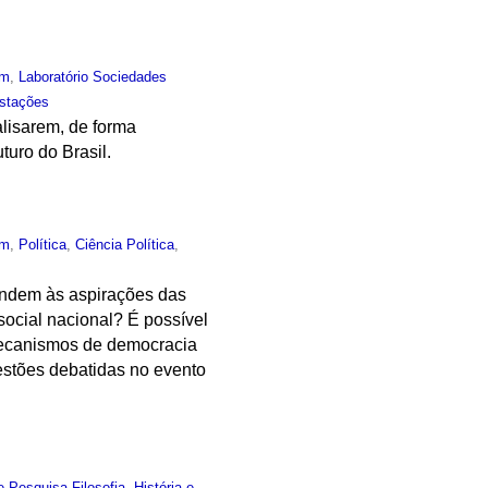
um
,
Laboratório Sociedades
stações
lisarem, de forma
turo do Brasil.
um
,
Política
,
Ciência Política
,
ondem às aspirações das
social nacional? É possível
s mecanismos de democracia
uestões debatidas no evento
 Pesquisa Filosofia, História e