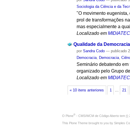
Sociologia da Ciência e da Tec
"O movimento eugenista, 
prol de transformações na
mas especialmente a qual
Localizado em
MIDIATE
Qualidade da Democracia
por
Sandra Codo
—
publicado
2
Democracia
,
Democracia
,
Ciênc
Seminário debatendo em t
organizado pelo Grupo d
Localizado em
MIDIATE
« 10 itens anteriores
1
…
21
®
O
Plone
- CMS/WCM de Código Aberto
tem
©
2
This Plone Theme brought to you by
Simples Co