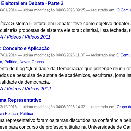
Eleitoral em Debate - Parte 2
6/01/2014
—
última modificação
04/06/2025 09:25
— registrado em:
O Com
tica: Sistema Eleitoral em Debate" teve como objetivo debater a
ir três propostas de sistema eleitoral: distrital, lista fechada, 
CA
/
Vídeos
/
Vídeos 2011
 Conceito e Aplicação
7/01/2014
—
última modificação
04/06/2025 11:07
— registrado em:
O Com
o
,
Política
,
Novos Grupos
to do blog “Qualidade da Democracia” que pretende reunir refl
ltados de pesquisa de autoria de acadêmicos, escritores, jornalist
ualidade da democracia.
CA
/
Vídeos
/
Vídeos 2012
lema Representativo
2/12/2013
—
última modificação
04/06/2025 14:32
— registrado em:
Grupo d
ia Política
,
Política
ema representativo foram os temas discutidos na conferência pela
tese para concurso de professora titular na Universidade de Ca