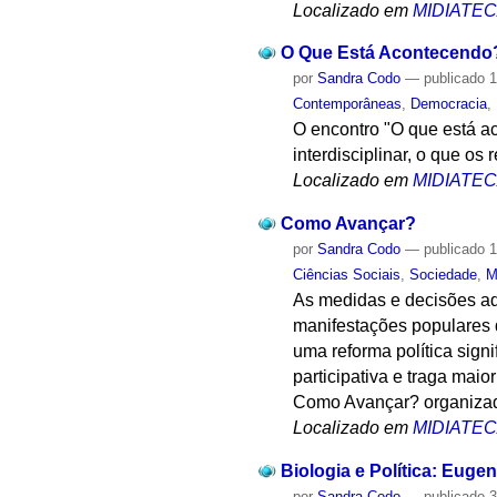
Localizado em
MIDIATE
O Que Está Acontecendo
por
Sandra Codo
—
publicado
1
Contemporâneas
,
Democracia
,
O encontro "O que está a
interdisciplinar, o que os
Localizado em
MIDIATE
Como Avançar?
por
Sandra Codo
—
publicado
1
Ciências Sociais
,
Sociedade
,
M
As medidas e decisões ad
manifestações populares 
uma reforma política sign
participativa e traga mai
Como Avançar? organizad
Localizado em
MIDIATE
Biologia e Política: Eug
por
Sandra Codo
—
publicado
3