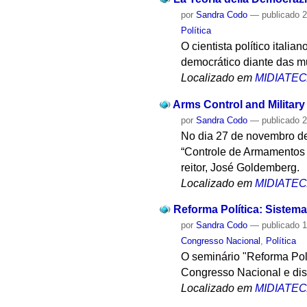
por
Sandra Codo
—
publicado
2
Política
O cientista político ital
democrático diante das m
Localizado em
MIDIATE
Arms Control and Militar
por
Sandra Codo
—
publicado
2
No dia 27 de novembro de
“Controle de Armamentos e
reitor, José Goldemberg.
Localizado em
MIDIATE
Reforma Política: Sistema 
por
Sandra Codo
—
publicado
1
Congresso Nacional
,
Política
O seminário "Reforma Polí
Congresso Nacional e discut
Localizado em
MIDIATE