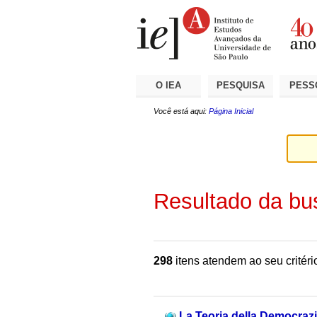
Ir
Ferramentas
Seções
para
Pessoais
o
conteúdo.
|
Ir
para
a
O IEA
PESQUISA
PESS
navegação
Você está aqui:
Página Inicial
Resultado da bu
298
itens atendem ao seu critéri
La Teoria della Democrazi