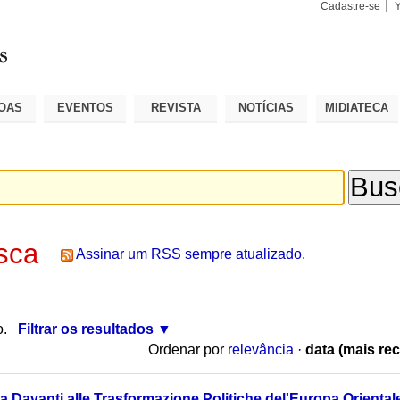
Cadastre-se
Busca
Busca
Avançad
OAS
EVENTOS
REVISTA
NOTÍCIAS
MIDIATECA
sca
Assinar um RSS sempre atualizado.
o.
Filtrar os resultados
Ordenar por
relevância
·
data (mais rec
a Davanti alle Trasformazione Politiche del'Europa Oriental