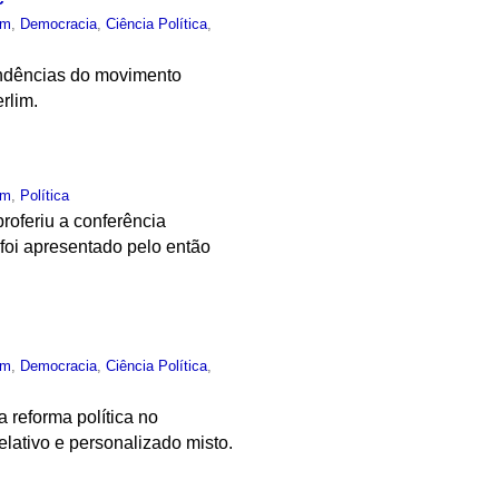
um
,
Democracia
,
Ciência Política
,
tendências do movimento
rlim.
um
,
Política
roferiu a conferência
 foi apresentado pelo então
um
,
Democracia
,
Ciência Política
,
 reforma política no
relativo e personalizado misto.