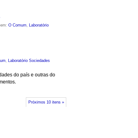
3
o em:
O Comum
,
Laboratório
mum
,
Laboratório Sociedades
dades do país e outras do
imentos.
Próximos 10 itens »