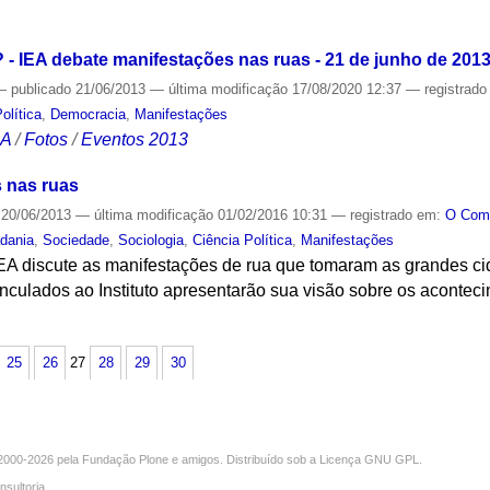
S
- IEA debate manifestações nas ruas - 21 de junho de 201
—
publicado
21/06/2013
—
última modificação
17/08/2020 12:37
— registrad
olítica
,
Democracia
,
Manifestações
CA
/
Fotos
/
Eventos 2013
 nas ruas
20/06/2013
—
última modificação
01/02/2016 10:31
— registrado em:
O Co
dania
,
Sociedade
,
Sociologia
,
Ciência Política
,
Manifestações
EA discute as manifestações de rua que tomaram as grandes ci
inculados ao Instituto apresentarão sua visão sobre os acontec
S
25
26
27
28
29
30
000-2026 pela
Fundação Plone
e amigos. Distribuído sob a
Licença GNU GPL
.
nsultoria
.