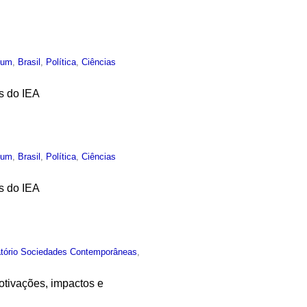
mum
,
Brasil
,
Política
,
Ciências
s do IEA
mum
,
Brasil
,
Política
,
Ciências
s do IEA
atório Sociedades Contemporâneas
,
otivações, impactos e