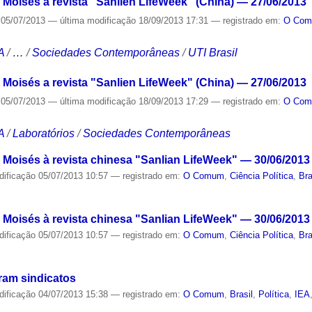
 Moisés a revista "Sanlien LifeWeek" (China) — 27/06/2013
05/07/2013
—
última modificação
18/09/2013 17:31
— registrado em:
O Co
A
/
…
/
Sociedades Contemporâneas
/
UTI Brasil
 Moisés a revista "Sanlien LifeWeek" (China) — 27/06/2013
05/07/2013
—
última modificação
18/09/2013 17:29
— registrado em:
O Co
A
/
Laboratórios
/
Sociedades Contemporâneas
o Moisés à revista chinesa "Sanlian LifeWeek" — 30/06/2013
dificação
05/07/2013 10:57
— registrado em:
O Comum
,
Ciência Política
,
Bra
o Moisés à revista chinesa "Sanlian LifeWeek" — 30/06/2013
dificação
05/07/2013 10:57
— registrado em:
O Comum
,
Ciência Política
,
Bra
ram sindicatos
dificação
04/07/2013 15:38
— registrado em:
O Comum
,
Brasil
,
Política
,
IEA