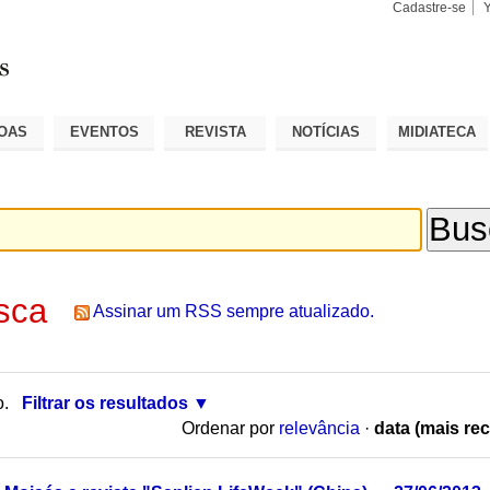
Cadastre-se
Busca
Busca
Avançad
OAS
EVENTOS
REVISTA
NOTÍCIAS
MIDIATECA
sca
Assinar um RSS sempre atualizado.
o.
Filtrar os resultados
Ordenar por
relevância
·
data (mais rec