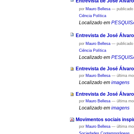
Entrevista de José Álvaro
por
Mauro Bellesa
—
publicado
Ciência Política
Localizado em
PESQUIS
Entrevista de José Álvaro
por
Mauro Bellesa
—
publicado
Ciência Política
Localizado em
PESQUIS
Entrevista de José Álvar
por
Mauro Bellesa
—
última mo
Localizado em
imagens
Entrevista de José Álvar
por
Mauro Bellesa
—
última mo
Localizado em
imagens
Movimentos sociais inspi
por
Mauro Bellesa
—
última mo
Sociedades Contemporâneas