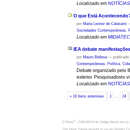
Localizado em
NOTÍCIA
O que Está Acontecendo? 
por
Maria Leonor de Calasans
Sociedades Contemporâneas
,
P
Localizado em
MIDIATE
IEA debate manifestações
por
Mauro Bellesa
—
publicado
Contemporâneas
,
Política
,
Cida
Debate organizado pelo I
exterior. Pesquisadores v
Localizado em
NOTÍCIA
« 10 itens anteriores
1
…
24
®
O
Plone
- CMS/WCM de Código Aberto
tem
©
2
This Plone Theme brought to you by
Simples Co