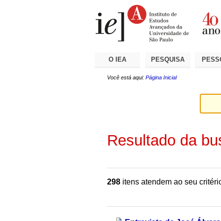
Ir
Ferramentas
Seções
para
Pessoais
o
conteúdo.
|
Ir
para
a
O IEA
PESQUISA
PESS
navegação
Você está aqui:
Página Inicial
Resultado da bu
298
itens atendem ao seu critéri