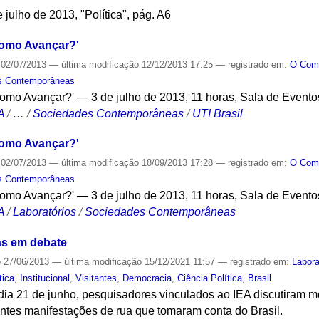
julho de 2013, "Política", pág. A6
Como Avançar?'
02/07/2013
—
última modificação
12/12/2013 17:25
— registrado em:
O Co
es Contemporâneas
Como Avançar?' — 3 de julho de 2013, 11 horas, Sala de Evento
A
/
…
/
Sociedades Contemporâneas
/
UTI Brasil
Como Avançar?'
02/07/2013
—
última modificação
18/09/2013 17:28
— registrado em:
O Co
es Contemporâneas
Como Avançar?' — 3 de julho de 2013, 11 horas, Sala de Evento
A
/
Laboratórios
/
Sociedades Contemporâneas
as em debate
o
27/06/2013
—
última modificação
15/12/2021 11:57
— registrado em:
Labor
tica
,
Institucional
,
Visitantes
,
Democracia
,
Ciência Política
,
Brasil
dia 21 de junho, pesquisadores vinculados ao IEA discutiram m
tes manifestações de rua que tomaram conta do Brasil.