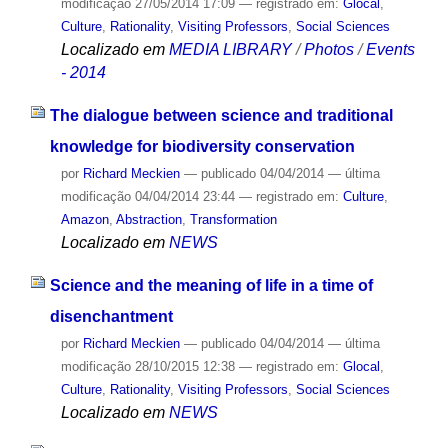
modificação
27/05/2014 17:09
— registrado em:
Glocal
,
Culture
,
Rationality
,
Visiting Professors
,
Social Sciences
Localizado em
MEDIA LIBRARY
/
Photos
/
Events
- 2014
The dialogue between science and traditional
knowledge for biodiversity conservation
por
Richard Meckien
—
publicado
04/04/2014
—
última
modificação
04/04/2014 23:44
— registrado em:
Culture
,
Amazon
,
Abstraction
,
Transformation
Localizado em
NEWS
Science and the meaning of life in a time of
disenchantment
por
Richard Meckien
—
publicado
04/04/2014
—
última
modificação
28/10/2015 12:38
— registrado em:
Glocal
,
Culture
,
Rationality
,
Visiting Professors
,
Social Sciences
Localizado em
NEWS