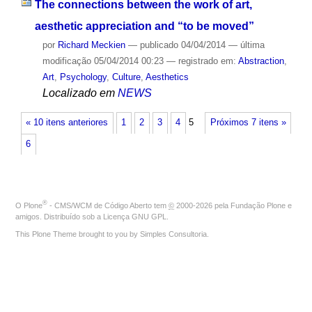
The connections between the work of art,
aesthetic appreciation and “to be moved”
por
Richard Meckien
—
publicado
04/04/2014
—
última
modificação
05/04/2014 00:23
— registrado em:
Abstraction
,
Art
,
Psychology
,
Culture
,
Aesthetics
Localizado em
NEWS
« 10 itens anteriores
1
2
3
4
5
Próximos 7 itens »
6
®
O
Plone
- CMS/WCM de Código Aberto
tem
©
2000-2026 pela
Fundação Plone
e
amigos. Distribuído sob a
Licença GNU GPL
.
This Plone Theme brought to you by
Simples Consultoria
.