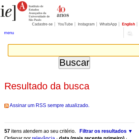
Ir
Ferramentas
Seções
para
Pessoais
o
conteúdo.
|
Cadastre-se
YouTube
Instagram
WhatsApp
English
Ir
para
menu
a
navegação
Resultado da busca
Assinar um RSS sempre atualizado.
57
itens atendem ao seu critério.
Filtrar os resultados
Ordenar por
relevância
·
data (mais recente primeiro)
·