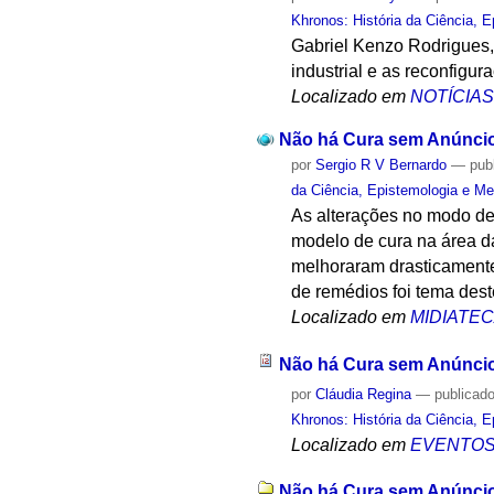
Khronos: História da Ciência, 
Gabriel Kenzo Rodrigues,
industrial e as reconfig
Localizado em
NOTÍCIA
Não há Cura sem Anúncio 
por
Sergio R V Bernardo
—
pub
da Ciência, Epistemologia e Me
As alterações no modo de
modelo de cura na área d
melhoraram drasticamente
de remédios foi tema dest
Localizado em
MIDIATE
Não há Cura sem Anúncio 
por
Cláudia Regina
—
publicad
Khronos: História da Ciência, 
Localizado em
EVENTO
Não há Cura sem Anúncio 