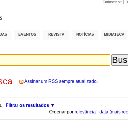
Cadastre-se
Busca
Busca
Avançad
OAS
EVENTOS
REVISTA
NOTÍCIAS
MIDIATECA
sca
Assinar um RSS sempre atualizado.
o.
Filtrar os resultados
Ordenar por
relevância
·
data (mais rec