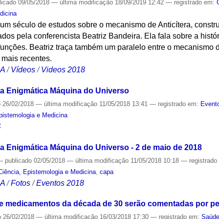
licado
09/05/2018
—
última modificação
18/09/2019 12:42
— registrado em:
dicina
 um século de estudos sobre o mecanismo de Anticítera, constr
os pela conferencista Beatriz Bandeira. Ela fala sobre a histór
 funções. Beatriz traça também um paralelo entre o mecanismo de
 mais recentes.
CA
/
Vídeos
/
Videos 2018
 a Enigmática Máquina do Universo
o
26/02/2018
—
última modificação
11/05/2018 13:41
— registrado em:
Evento
Epistemologia e Medicina
S
 a Enigmática Máquina do Universo - 2 de maio de 2018
—
publicado
02/05/2018
—
última modificação
11/05/2018 10:18
— registrad
Ciência, Epistemologia e Medicina
,
capa
CA
/
Fotos
/
Eventos 2018
 medicamentos da década de 30 serão comentadas por p
o
26/02/2018
—
última modificação
16/03/2018 17:30
— registrado em:
Saúd