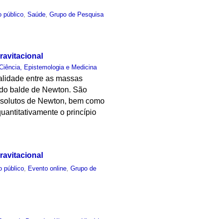
 público
,
Saúde
,
Grupo de Pesquisa
avitacional
Ciência, Epistemologia e Medicina
nalidade entre as massas
a do balde de Newton. São
 absolutos de Newton, bem como
uantitativamente o princípio
avitacional
o público
,
Evento online
,
Grupo de