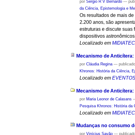
por
Sergio R V Bernardo
—
pub
da Ciência, Epistemologia e Me
Os resultados de mais de
2.200 anos, são apresentad
estruturas e discute suas
dispositivos astronômicos
Localizado em
MIDIATE
Mecanismo de Anticítera:
por
Cláudia Regina
—
publicad
Khronos: História da Ciência, 
Localizado em
EVENTO
Mecanismo de Anticítera:
por
Maria Leonor de Calasans
Pesquisa Khronos: História da 
Localizado em
MIDIATE
Mudanças no consumo de
por
Vinícius Sayão
—
publicad