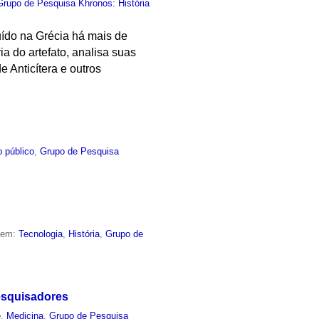
Grupo de Pesquisa Khronos: História
uído na Grécia há mais de
ia do artefato, analisa suas
 Anticítera e outros
 público
,
Grupo de Pesquisa
o em:
Tecnologia
,
História
,
Grupo de
esquisadores
e
,
Medicina
,
Grupo de Pesquisa