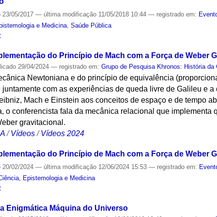
o
o
23/05/2017
—
última modificação
11/05/2018 10:44
— registrado em:
Evento
Epistemologia e Medicina
,
Saúde Pública
S
plementação do Princípio de Mach com a Força de Weber Gr
licado
29/04/2024
— registrado em:
Grupo de Pesquisa Khronos: História da 
mecânica Newtoniana e do princípio de equivalência (proporcio
s), juntamente com as experiências de queda livre de Galileu e 
e Leibniz, Mach e Einstein aos conceitos de espaço e de tempo
a, o conferencista fala da mecânica relacional que implementa q
eber gravitacional.
CA
/
Vídeos
/
Vídeos 2024
plementação do Princípio de Mach com a Força de Weber Gr
o
20/02/2024
—
última modificação
12/06/2024 15:53
— registrado em:
Event
Ciência, Epistemologia e Medicina
S
 a Enigmática Máquina do Universo