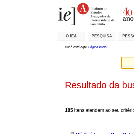
Ir
Ferramentas
Seções
para
Pessoais
o
conteúdo.
|
Ir
para
a
O IEA
PESQUISA
PESS
navegação
Você está aqui:
Página Inicial
Resultado da bu
185
itens atendem ao seu critéri