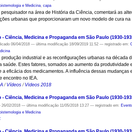
Epistemologia e Medicina
,
capa
 pesquisador na área de História da Ciência, comentará as al
urações urbanas que proporcionaram um novo modelo de cura na
S
- Ciência, Medicina e Propaganda em São Paulo (1930-193
licado
06/04/2018
—
última modificação
18/09/2019 11:52
— registrado em:
dicina
 produção industrial e as reconfigurações urbanas na década
a saúde. Estes fatores, somados ao aumento da produtividade e
 a eficácia dos medicamentos. A influência dessas mudanças 
e encontro no IEA.
CA
/
Vídeos
/
Videos 2018
- Ciência, Medicina e Propaganda em São Paulo (1930-193
o
26/02/2018
—
última modificação
11/05/2018 13:27
— registrado em:
Evento
Epistemologia e Medicina
S
- Ciência, Medicina e Propaganda em São Paulo (1930-1939