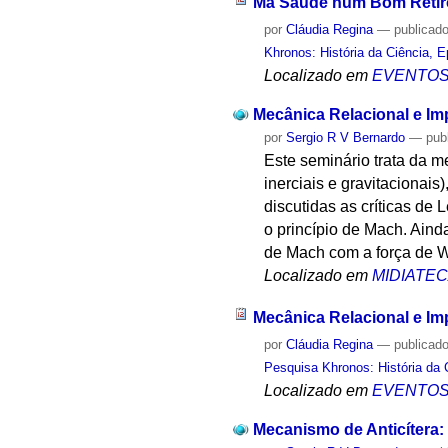
Má Saúde num Bom Retir
por
Cláudia Regina
—
publicad
Khronos: História da Ciência, 
Localizado em
EVENTO
Mecânica Relacional e Im
por
Sergio R V Bernardo
—
pub
Este seminário trata da 
inerciais e gravitacionai
discutidas as críticas d
o princípio de Mach. Aind
de Mach com a força de W
Localizado em
MIDIATE
Mecânica Relacional e Im
por
Cláudia Regina
—
publicad
Pesquisa Khronos: História da 
Localizado em
EVENTO
Mecanismo de Anticítera: