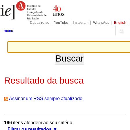
Ir
Ferramentas
Seções
para
Pessoais
o
conteúdo.
|
Cadastre-se
YouTube
Instagram
WhatsApp
English
Ir
para
menu
a
navegação
Resultado da busca
Assinar um RSS sempre atualizado.
196
itens atendem ao seu critério.
Filtrar os resultados