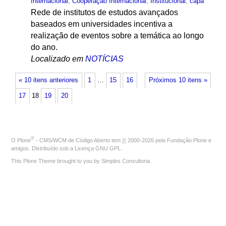
Internacional
,
Cooperação Internacional
,
Institucional
,
capa
Rede de institutos de estudos avançados
baseados em universidades incentiva a
realização de eventos sobre a temática ao longo
do ano.
Localizado em
NOTÍCIAS
« 10 itens anteriores
1
…
15
16
Próximos 10 itens »
17
18
19
20
®
O
Plone
- CMS/WCM de Código Aberto
tem
©
2000-2026 pela
Fundação Plone
e
amigos. Distribuído sob a
Licença GNU GPL
.
This Plone Theme brought to you by
Simples Consultoria
.