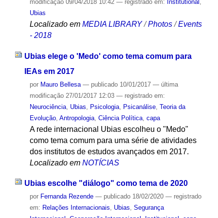
modificação
09/04/2018 10:42
— registrado em:
Institutional
,
Ubias
Localizado em
MEDIA LIBRARY
/
Photos
/
Events
- 2018
Ubias elege o 'Medo' como tema comum para
IEAs em 2017
por
Mauro Bellesa
—
publicado
10/01/2017
—
última
modificação
27/01/2017 12:03
— registrado em:
Neurociência
,
Ubias
,
Psicologia
,
Psicanálise
,
Teoria da
Evolução
,
Antropologia
,
Ciência Política
,
capa
A rede internacional Ubias escolheu o "Medo"
como tema comum para uma série de atividades
dos institutos de estudos avançados em 2017.
Localizado em
NOTÍCIAS
Ubias escolhe "diálogo" como tema de 2020
por
Fernanda Rezende
—
publicado
18/02/2020
— registrado
em:
Relações Internacionais
,
Ubias
,
Segurança