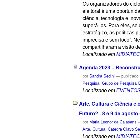
Os organizadores do cicl
eleitoral é uma oportunid
ciência, tecnologia e ino
superá-los. Para eles, se
estratégico, as políticas
imprecisa e sem foco”. Ne
compartilharam a visão de
Localizado em
MIDIATE
Agenda 2023 – Reconstrui
por
Sandra Sedini
—
publicado
Pesquisa
,
Grupo de Pesquisa O
Localizado em
EVENTO
Arte, Cultura e Ciência e
Futuro? - 8 e 9 de agosto
por
Maria Leonor de Calasans
Arte
,
Cultura
,
Cátedra Olavo Se
Localizado em
MIDIATE