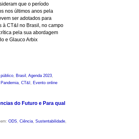
sideram que o período
os nos últimos anos pela
devem ser adotados para
as à CT&I no Brasil, no campo
crítica pela sua abordagem
lo e Glauco Arbix
 público
,
Brasil
,
Agenda 2023
,
,
Pandemia
,
CT&I
,
Evento online
ências do Futuro e Para qual
o em:
ODS
,
Ciência
,
Sustentabilidade
,