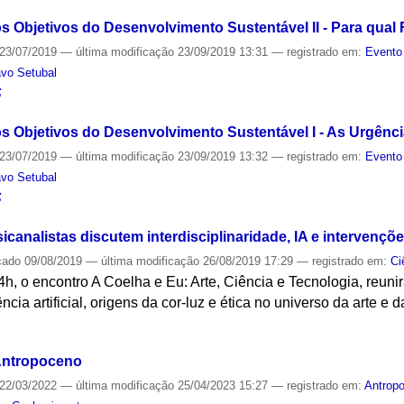
 os Objetivos do Desenvolvimento Sustentável II - Para qual
23/07/2019
—
última modificação
23/09/2019 13:31
— registrado em:
Evento
avo Setubal
S
 os Objetivos do Desenvolvimento Sustentável I - As Urgênc
23/07/2019
—
última modificação
23/09/2019 13:32
— registrado em:
Evento
avo Setubal
S
icanalistas discutem interdisciplinaridade, IA e intervençõ
cado
09/08/2019
—
última modificação
26/08/2019 17:29
— registrado em:
Ci
4h, o encontro A Coelha e Eu: Arte, Ciência e Tecnologia, reuni
ência artificial, origens da cor-luz e ética no universo da arte e d
S
Antropoceno
22/03/2022
—
última modificação
25/04/2023 15:27
— registrado em:
Antrop