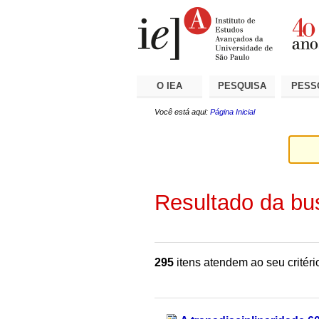
Ir
Ferramentas
Seções
para
Pessoais
o
conteúdo.
|
Ir
para
a
O IEA
PESQUISA
PESS
navegação
Você está aqui:
Página Inicial
Resultado da bu
295
itens atendem ao seu critéri