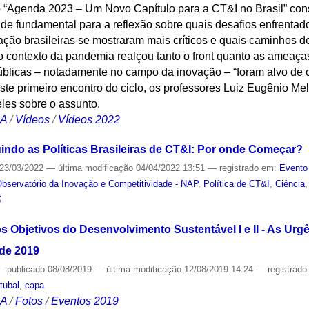
o “Agenda 2023 – Um Novo Capítulo para a CT&I no Brasil” con
ade fundamental para a reflexão sobre quais desafios enfrentad
vação brasileiras se mostraram mais críticos e quais caminhos 
 o contexto da pandemia realçou tanto o front quanto as ameaç
 públicas – notadamente no campo da inovação – “foram alvo de 
ste primeiro encontro do ciclo, os professores Luiz Eugênio Mel
les sobre o assunto.
CA
/
Vídeos
/
Vídeos 2022
ndo as Políticas Brasileiras de CT&I: Por onde Começar?
23/03/2022
—
última modificação
04/04/2022 13:51
— registrado em:
Evento
bservatório da Inovação e Competitividade - NAP
,
Política de CT&I
,
Ciência
S
 os Objetivos do Desenvolvimento Sustentável I e II - As Urg
 de 2019
—
publicado
08/08/2019
—
última modificação
12/08/2019 14:24
— registrad
tubal
,
capa
CA
/
Fotos
/
Eventos 2019