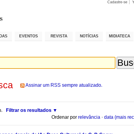
Cadastre-se
Busca
Busca
Avançad
OAS
EVENTOS
REVISTA
NOTÍCIAS
MIDIATECA
sca
Assinar um RSS sempre atualizado.
o.
Filtrar os resultados
Ordenar por
relevância
·
data (mais rec