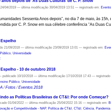
0 anos depois de ‘As Duas Culturas’ de C. P. Snow
24/04/2019
—
última modificação
30/04/2019 13:51
— registrado em:
Event
manidades Sessenta Anos depois", no dia 7 de maio, às 15h, di
fendida por C. P. Snow em sua célebre conferência "As Duas Cu
S
 Espelho
ado
21/09/2018
—
última modificação
23/09/2019 13:01
— registrado em:
Even
Público
,
Universidade
S
 Espelho - 10 de outubro 2018
—
publicado
10/10/2018
—
última modificação
17/10/2018 17:43
— registrad
nsino Público
,
Universidade
CA
/
Fotos
/
Eventos 2018
ndo as Políticas Brasileiras de CT&I: Por onde Começar?
icado
01/04/2022
—
última modificação
25/04/2022 15:16
— registrado em:
B
novação e Competitividade - NAP
,
Política de CT&I
,
CT&I
,
Ciência
,
Pandemia