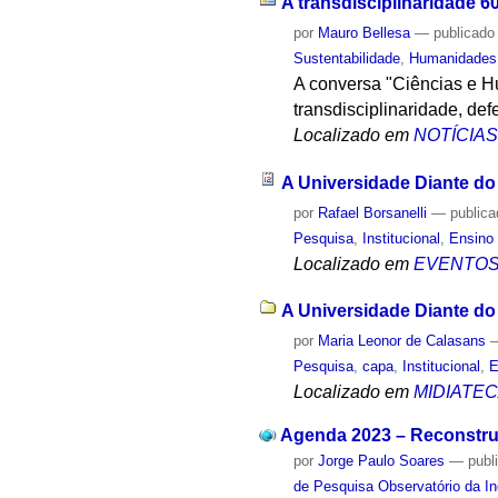
A transdisciplinaridade 6
por
Mauro Bellesa
—
publicado
Sustentabilidade
,
Humanidades
A conversa "Ciências e Hu
transdisciplinaridade, de
Localizado em
NOTÍCIA
A Universidade Diante do
por
Rafael Borsanelli
—
public
Pesquisa
,
Institucional
,
Ensino 
Localizado em
EVENTO
A Universidade Diante do
por
Maria Leonor de Calasans
Pesquisa
,
capa
,
Institucional
,
E
Localizado em
MIDIATE
Agenda 2023 – Reconstrui
por
Jorge Paulo Soares
—
publ
de Pesquisa Observatório da I