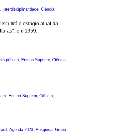
o
,
Interdisciplinaridade
,
Ciência
,
scutirá o estágio atual da
lturas", em 1959.
to público
,
Ensino Superior
,
Ciência
,
o em:
Ensino Superior
,
Ciência
,
rasil
,
Agenda 2023
,
Pesquisa
,
Grupo