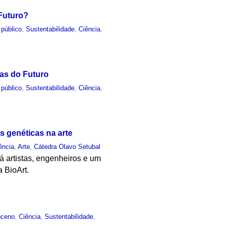
 Futuro?
 público
,
Sustentabilidade
,
Ciência
,
ias do Futuro
 público
,
Sustentabilidade
,
Ciência
,
es genéticas na arte
ência
,
Arte
,
Cátedra Olavo Setubal
rá artistas, engenheiros e um
a BioArt.
oceno
,
Ciência
,
Sustentabilidade
,