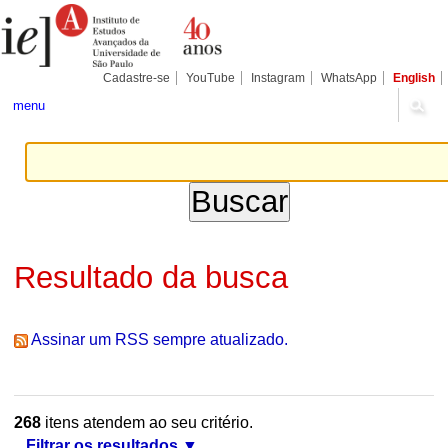
Ir
Ferramentas
Seções
para
Pessoais
o
conteúdo.
|
Cadastre-se
YouTube
Instagram
WhatsApp
English
Ir
para
menu
a
navegação
Resultado da busca
Assinar um RSS sempre atualizado.
268
itens atendem ao seu critério.
Filtrar os resultados