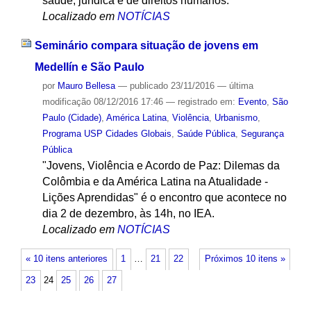
saúde, jurídica e de direitos humanos.
Localizado em
NOTÍCIAS
Seminário compara situação de jovens em
Medellín e São Paulo
por
Mauro Bellesa
—
publicado
23/11/2016
—
última
modificação
08/12/2016 17:46
— registrado em:
Evento
,
São
Paulo (Cidade)
,
América Latina
,
Violência
,
Urbanismo
,
Programa USP Cidades Globais
,
Saúde Pública
,
Segurança
Pública
"Jovens, Violência e Acordo de Paz: Dilemas da
Colômbia e da América Latina na Atualidade -
Lições Aprendidas" é o encontro que acontece no
dia 2 de dezembro, às 14h, no IEA.
Localizado em
NOTÍCIAS
« 10 itens anteriores
1
…
21
22
Próximos 10 itens »
23
24
25
26
27