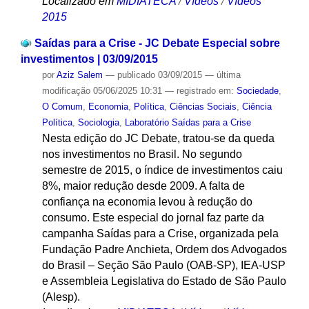
Localizado em
MIDIATECA
/
Vídeos
/
Vídeos
2015
Saídas para a Crise - JC Debate Especial sobre
investimentos | 03/09/2015
por
Aziz Salem
—
publicado
03/09/2015
—
última
modificação
05/06/2025 10:31
— registrado em:
Sociedade
,
O Comum
,
Economia
,
Política
,
Ciências Sociais
,
Ciência
Política
,
Sociologia
,
Laboratório Saídas para a Crise
Nesta edição do JC Debate, tratou-se da queda
nos investimentos no Brasil. No segundo
semestre de 2015, o índice de investimentos caiu
8%, maior redução desde 2009. A falta de
confiança na economia levou à redução do
consumo. Este especial do jornal faz parte da
campanha Saídas para a Crise, organizada pela
Fundação Padre Anchieta, Ordem dos Advogados
do Brasil – Seção São Paulo (OAB-SP), IEA-USP
e Assembleia Legislativa do Estado de São Paulo
(Alesp).