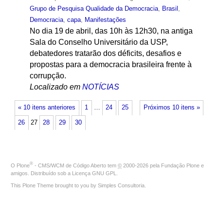
Grupo de Pesquisa Qualidade da Democracia
,
Brasil
,
Democracia
,
capa
,
Manifestações
No dia 19 de abril, das 10h às 12h30, na antiga
Sala do Conselho Universitário da USP,
debatedores tratarão dos déficits, desafios e
propostas para a democracia brasileira frente à
corrupção.
Localizado em
NOTÍCIAS
« 10 itens anteriores
1
…
24
25
Próximos 10 itens »
26
27
28
29
30
®
O
Plone
- CMS/WCM de Código Aberto
tem
©
2000-2026 pela
Fundação Plone
e
amigos. Distribuído sob a
Licença GNU GPL
.
This Plone Theme brought to you by
Simples Consultoria
.