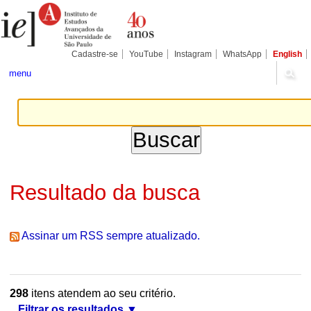
Ir
Ferramentas
Seções
para
Pessoais
o
conteúdo.
|
Cadastre-se
YouTube
Instagram
WhatsApp
English
Ir
para
menu
a
navegação
Resultado da busca
Assinar um RSS sempre atualizado.
298
itens atendem ao seu critério.
Filtrar os resultados