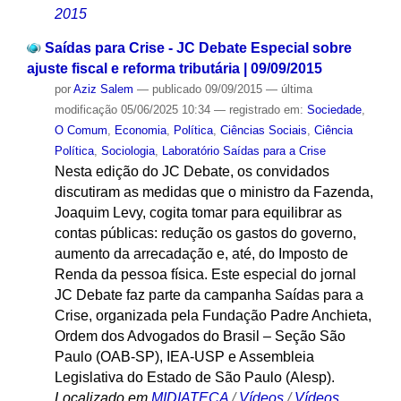
2015
Saídas para Crise - JC Debate Especial sobre
ajuste fiscal e reforma tributária | 09/09/2015
por
Aziz Salem
—
publicado
09/09/2015
—
última
modificação
05/06/2025 10:34
— registrado em:
Sociedade
,
O Comum
,
Economia
,
Política
,
Ciências Sociais
,
Ciência
Política
,
Sociologia
,
Laboratório Saídas para a Crise
Nesta edição do JC Debate, os convidados
discutiram as medidas que o ministro da Fazenda,
Joaquim Levy, cogita tomar para equilibrar as
contas públicas: redução os gastos do governo,
aumento da arrecadação e, até, do Imposto de
Renda da pessoa física. Este especial do jornal
JC Debate faz parte da campanha Saídas para a
Crise, organizada pela Fundação Padre Anchieta,
Ordem dos Advogados do Brasil – Seção São
Paulo (OAB-SP), IEA-USP e Assembleia
Legislativa do Estado de São Paulo (Alesp).
Localizado em
MIDIATECA
/
Vídeos
/
Vídeos