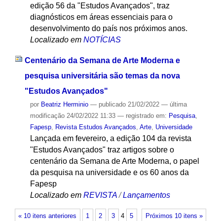
edição 56 da "Estudos Avançados", traz
diagnósticos em áreas essenciais para o
desenvolvimento do país nos próximos anos.
Localizado em
NOTÍCIAS
Centenário da Semana de Arte Moderna e
pesquisa universitária são temas da nova
"Estudos Avançados"
por
Beatriz Herminio
—
publicado
21/02/2022
—
última
modificação
24/02/2022 11:33
— registrado em:
Pesquisa
,
Fapesp
,
Revista Estudos Avançados
,
Arte
,
Universidade
Lançada em fevereiro, a edição 104 da revista
"Estudos Avançados" traz artigos sobre o
centenário da Semana de Arte Moderna, o papel
da pesquisa na universidade e os 60 anos da
Fapesp
Localizado em
REVISTA
/
Lançamentos
« 10 itens anteriores
1
2
3
4
5
Próximos 10 itens »