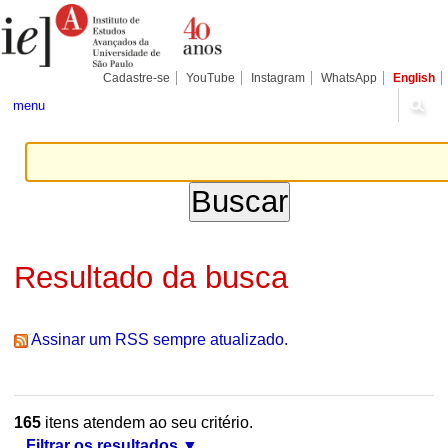
Ir
Ferramentas
Seções
para
Pessoais
o
conteúdo.
|
Cadastre-se
YouTube
Instagram
WhatsApp
English
Ir
para
menu
a
navegação
Resultado da busca
Assinar um RSS sempre atualizado.
165
itens atendem ao seu critério.
Filtrar os resultados