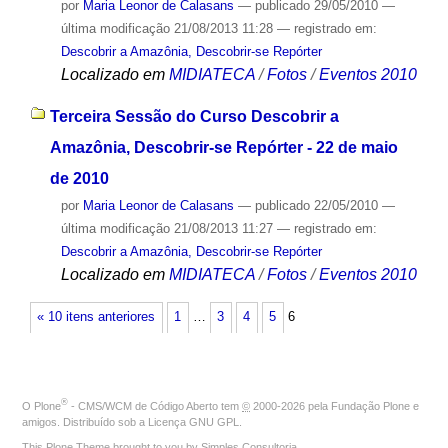
por
Maria Leonor de Calasans
—
publicado
29/05/2010
—
última modificação
21/08/2013 11:28
— registrado em:
Descobrir a Amazônia, Descobrir-se Repórter
Localizado em
MIDIATECA
/
Fotos
/
Eventos 2010
Terceira Sessão do Curso Descobrir a
Amazônia, Descobrir-se Repórter - 22 de maio
de 2010
por
Maria Leonor de Calasans
—
publicado
22/05/2010
—
última modificação
21/08/2013 11:27
— registrado em:
Descobrir a Amazônia, Descobrir-se Repórter
Localizado em
MIDIATECA
/
Fotos
/
Eventos 2010
« 10 itens anteriores
1
…
3
4
5
6
®
O
Plone
- CMS/WCM de Código Aberto
tem
©
2000-2026 pela
Fundação Plone
e
amigos. Distribuído sob a
Licença GNU GPL
.
This Plone Theme brought to you by
Simples Consultoria
.