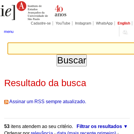
Ir
Ferramentas
Seções
para
Pessoais
o
conteúdo.
|
Cadastre-se
YouTube
Instagram
WhatsApp
English
Ir
para
menu
a
navegação
Resultado da busca
Assinar um RSS sempre atualizado.
53
itens atendem ao seu critério.
Filtrar os resultados
Ordenar por
relevância
·
data (mais recente primeiro)
·