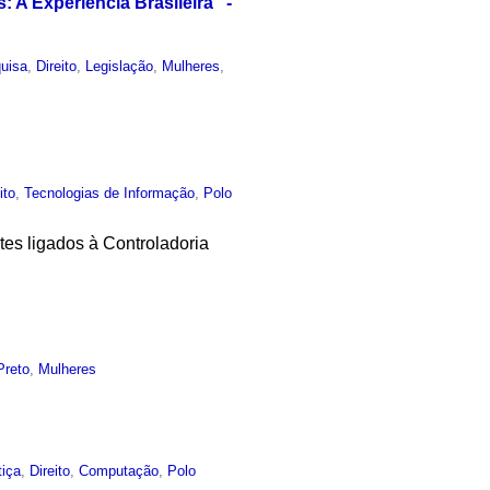
A Experiência Brasileira" -
uisa
,
Direito
,
Legislação
,
Mulheres
,
ito
,
Tecnologias de Informação
,
Polo
tes ligados à Controladoria
Preto
,
Mulheres
tiça
,
Direito
,
Computação
,
Polo