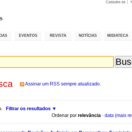
Cadastre-se
Busca
Busca
Avançad
OAS
EVENTOS
REVISTA
NOTÍCIAS
MIDIATECA
sca
Assinar um RSS sempre atualizado.
o.
Filtrar os resultados
Ordenar por
relevância
·
data (mais re