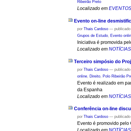
Ribeirão Preto
Localizado em
EVENTO
Evento on-line desmistifica
por
Thais Cardoso
—
publicado
Grupos de Estudo
,
Evento onli
Iniciativa é promovida pel
Localizado em
NOTÍCIA
Terceiro simpósio do Pro
por
Thais Cardoso
—
publicado
online
,
Direito
,
Polo Ribeirão Pr
Evento é realizado em pa
da Espanha
Localizado em
NOTÍCIA
Conferência on-line discu
por
Thais Cardoso
—
publicado
Evento é promovido pelo
Localizado em
NOTÍCIA