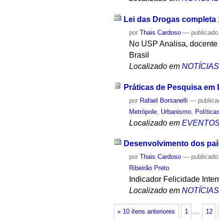
Lei das Drogas completa 
por
Thais Cardoso
—
publicado
No USP Analisa, docente 
Brasil
Localizado em
NOTÍCIA
Práticas de Pesquisa em Di
por
Rafael Borsanelli
—
public
Metrópole
,
Urbanismo
,
Política
Localizado em
EVENTO
Desenvolvimento dos país
por
Thais Cardoso
—
publicado
Ribeirão Preto
Indicador Felicidade Int
Localizado em
NOTÍCIA
« 10 itens anteriores
1
…
12