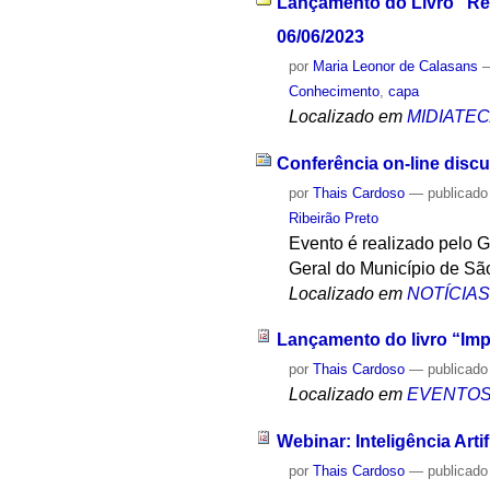
Lançamento do Livro "Ree
06/06/2023
por
Maria Leonor de Calasans
Conhecimento
,
capa
Localizado em
MIDIATE
Conferência on-line dis
por
Thais Cardoso
—
publicado
Ribeirão Preto
Evento é realizado pelo G
Geral do Município de Sã
Localizado em
NOTÍCIA
Lançamento do livro “Impar
por
Thais Cardoso
—
publicado
Localizado em
EVENTO
Webinar: Inteligência Artif
por
Thais Cardoso
—
publicado