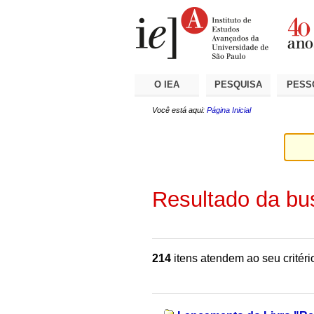
Ir
Ferramentas
Seções
para
Pessoais
o
conteúdo.
|
Ir
para
a
O IEA
PESQUISA
PESS
navegação
Você está aqui:
Página Inicial
Resultado da bu
214
itens atendem ao seu critéri