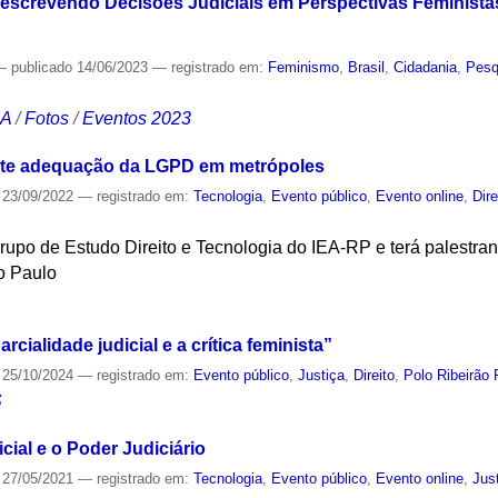
screvendo Decisões Judiciais em Perspectivas Feministas: 
—
publicado
14/06/2023
— registrado em:
Feminismo
,
Brasil
,
Cidadania
,
Pesq
CA
/
Fotos
/
Eventos 2023
cute adequação da LGPD em metrópoles
23/09/2022
— registrado em:
Tecnologia
,
Evento público
,
Evento online
,
Dire
rupo de Estudo Direito e Tecnologia do IEA-RP e terá palestran
o Paulo
S
cialidade judicial e a crítica feminista”
25/10/2024
— registrado em:
Evento público
,
Justiça
,
Direito
,
Polo Ribeirão 
S
icial e o Poder Judiciário
27/05/2021
— registrado em:
Tecnologia
,
Evento público
,
Evento online
,
Jus