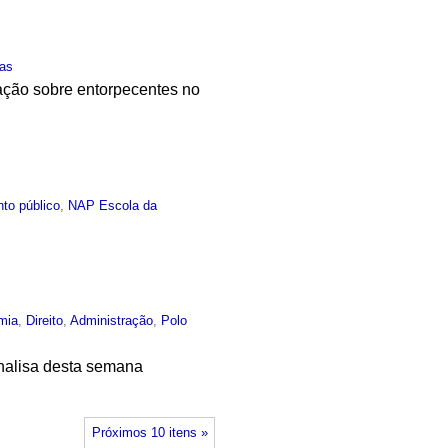
as
ação sobre entorpecentes no
to público
,
NAP Escola da
mia
,
Direito
,
Administração
,
Polo
Analisa desta semana
Próximos 10 itens »