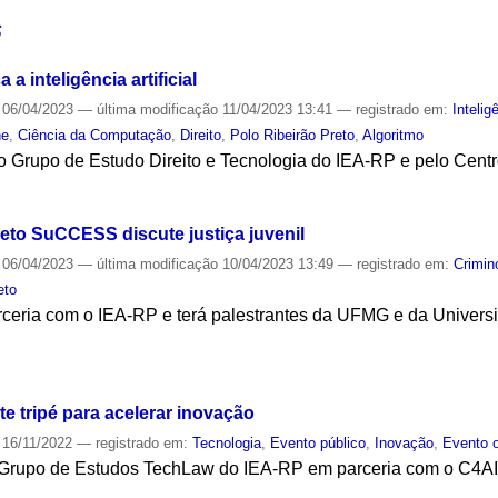
S
 a inteligência artificial
06/04/2023
—
última modificação
11/04/2023 13:41
— registrado em:
Inteligê
ne
,
Ciência da Computação
,
Direito
,
Polo Ribeirão Preto
,
Algoritmo
o Grupo de Estudo Direito e Tecnologia do IEA-RP e pelo Centro 
S
jeto SuCCESS discute justiça juvenil
06/04/2023
—
última modificação
10/04/2023 13:49
— registrado em:
Crimin
eto
rceria com o IEA-RP e terá palestrantes da UFMG e da Univers
S
te tripé para acelerar inovação
16/11/2022
— registrado em:
Tecnologia
,
Evento público
,
Inovação
,
Evento o
 Grupo de Estudos TechLaw do IEA-RP em parceria com o C4A
S