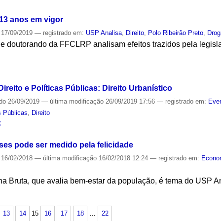
13 anos em vigor
17/09/2019
— registrado em:
USP Analisa
,
Direito
,
Polo Ribeirão Preto
,
Drog
e doutorando da FFCLRP analisam efeitos trazidos pela legisl
S
reito e Políticas Públicas: Direito Urbanístico
ado
26/09/2019
—
última modificação
26/09/2019 17:56
— registrado em:
Even
s Públicas
,
Direito
S
es pode ser medido pela felicidade
16/02/2018
—
última modificação
16/02/2018 12:24
— registrado em:
Econo
erna Bruta, que avalia bem-estar da população, é tema do USP 
S
13
14
15
16
17
18
…
22