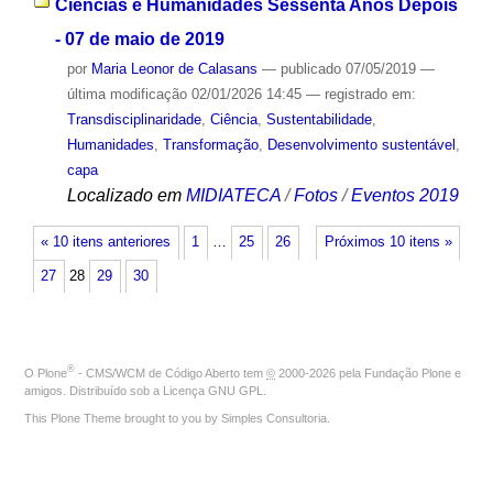
Ciências e Humanidades Sessenta Anos Depois
- 07 de maio de 2019
por
Maria Leonor de Calasans
—
publicado
07/05/2019
—
última modificação
02/01/2026 14:45
— registrado em:
Transdisciplinaridade
,
Ciência
,
Sustentabilidade
,
Humanidades
,
Transformação
,
Desenvolvimento sustentável
,
capa
Localizado em
MIDIATECA
/
Fotos
/
Eventos 2019
« 10 itens anteriores
1
…
25
26
Próximos 10 itens »
27
28
29
30
®
O
Plone
- CMS/WCM de Código Aberto
tem
©
2000-2026 pela
Fundação Plone
e
amigos. Distribuído sob a
Licença GNU GPL
.
This Plone Theme brought to you by
Simples Consultoria
.