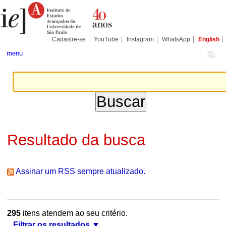
Ir
Ferramentas
Seções
para
Pessoais
o
conteúdo.
|
Cadastre-se
YouTube
Instagram
WhatsApp
English
Ir
para
menu
a
navegação
Resultado da busca
Assinar um RSS sempre atualizado.
295
itens atendem ao seu critério.
Filtrar os resultados