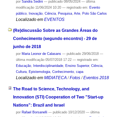
por
Sandra Sedini
—
publicado
08/05/2024
—
última
modificação
11/06/2024 10:20
— registrado em:
Evento
público
,
Inovação
,
Ciência
,
Pesquisa
,
Arte
,
Polo São Carlos
Localizado em
EVENTOS
(Re)discussão Sobre as Grandes Áreas do
Conhecimento (segundo encontro) - 29 de
junho de 2018
por
Maria Leonor de Calasans
—
publicado
29/06/2018
—
última modificação
05/07/2018 17:22
— registrado em:
Educação
,
Interdisciplinaridade
,
Ensino Superior
,
Ciência
,
Cultura
,
Epistemologia
,
Conhecimento
,
capa
Localizado em
MIDIATECA
/
Fotos
/
Eventos 2018
The Road to Science, Technology, and
Innovation (STI) Cooperation of Two "Start-up
Nations": Brazil and Israel
por
Rafael Borsanelli
—
publicado
10/12/2020
—
última