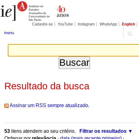
Ir
Ferramentas
Seções
para
Pessoais
o
conteúdo.
|
Cadastre-se
YouTube
Instagram
WhatsApp
English
Ir
para
menu
a
navegação
Resultado da busca
Assinar um RSS sempre atualizado.
53
itens atendem ao seu critério.
Filtrar os resultados
Ordenar por
relevância
·
data (mais recente primeiro)
·