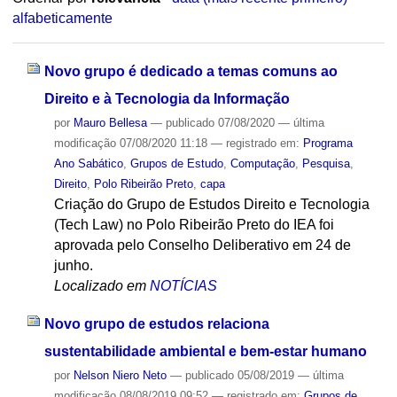
alfabeticamente
Novo grupo é dedicado a temas comuns ao
Direito e à Tecnologia da Informação
por
Mauro Bellesa
—
publicado
07/08/2020
—
última
modificação
07/08/2020 11:18
— registrado em:
Programa
Ano Sabático
,
Grupos de Estudo
,
Computação
,
Pesquisa
,
Direito
,
Polo Ribeirão Preto
,
capa
Criação do Grupo de Estudos Direito e Tecnologia
(Tech Law) no Polo Ribeirão Preto do IEA foi
aprovada pelo Conselho Deliberativo em 24 de
junho.
Localizado em
NOTÍCIAS
Novo grupo de estudos relaciona
sustentabilidade ambiental e bem-estar humano
por
Nelson Niero Neto
—
publicado
05/08/2019
—
última
modificação
08/08/2019 09:52
— registrado em:
Grupos de