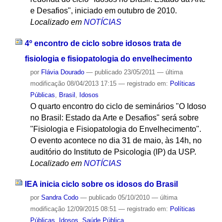
e Desafios", iniciado em outubro de 2010.
Localizado em
NOTÍCIAS
4º encontro de ciclo sobre idosos trata de
fisiologia e fisiopatologia do envelhecimento
por
Flávia Dourado
—
publicado
23/05/2011
—
última
modificação
08/04/2013 17:15
— registrado em:
Políticas
Públicas
,
Brasil
,
Idosos
O quarto encontro do ciclo de seminários "O Idoso
no Brasil: Estado da Arte e Desafios" será sobre
"Fisiologia e Fisiopatologia do Envelhecimento".
O evento acontece no dia 31 de maio, às 14h, no
auditório do Instituto de Psicologia (IP) da USP.
Localizado em
NOTÍCIAS
IEA inicia ciclo sobre os idosos do Brasil
por
Sandra Codo
—
publicado
05/10/2010
—
última
modificação
12/09/2015 08:51
— registrado em:
Políticas
Públicas
,
Idosos
,
Saúde Pública