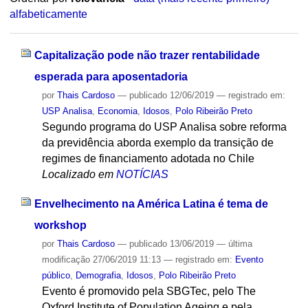
alfabeticamente
Capitalização pode não trazer rentabilidade
esperada para aposentadoria
por
Thais Cardoso
—
publicado
12/06/2019
— registrado em:
USP Analisa
,
Economia
,
Idosos
,
Polo Ribeirão Preto
Segundo programa do USP Analisa sobre reforma
da previdência aborda exemplo da transição de
regimes de financiamento adotada no Chile
Localizado em
NOTÍCIAS
Envelhecimento na América Latina é tema de
workshop
por
Thais Cardoso
—
publicado
13/06/2019
—
última
modificação
27/06/2019 11:13
— registrado em:
Evento
público
,
Demografia
,
Idosos
,
Polo Ribeirão Preto
Evento é promovido pela SBGTec, pelo The
Oxford Institute of Population Ageing e pela