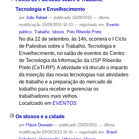
Tecnologia e Envelhecimento
por
João Rafael
—
publicado
15/09/2015
—
última
modificação
15/09/2015 10:33
— registrado em:
Evento
público
,
Trabalho
,
Idosos
,
Polo Ribeirão Preto
No dia 22 de setembro, às 14h, ocorrerá o I Ciclo
de Palestras sobre o Trabalho, Tecnologia e
Envelhecimento, no salão de eventos do Centro
de Tecnologia da Informação da USP Ribeirão
Preto (CeTI-RP). A atividade irá discutir o impacto
da inserção das novas tecnologias nas atividades
de trabalho e a preparação do mercado de
trabalho para receber e gerenciar os
trabalhadores mais velhos.
Localizado em
EVENTOS
Os idosos e a cidade
por
Flávia Dourado
—
publicado
23/03/2011
—
última
modificação
03/04/2013 16:41
— registrado em:
Brasil
,