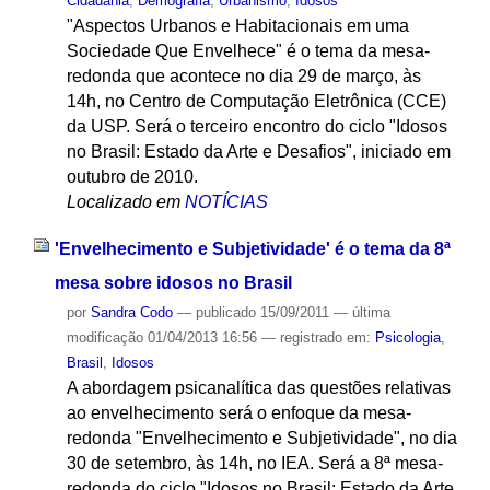
Cidadania
,
Demografia
,
Urbanismo
,
Idosos
"Aspectos Urbanos e Habitacionais em uma
Sociedade Que Envelhece" é o tema da mesa-
redonda que acontece no dia 29 de março, às
14h, no Centro de Computação Eletrônica (CCE)
da USP. Será o terceiro encontro do ciclo "Idosos
no Brasil: Estado da Arte e Desafios", iniciado em
outubro de 2010.
Localizado em
NOTÍCIAS
'Envelhecimento e Subjetividade' é o tema da 8ª
mesa sobre idosos no Brasil
por
Sandra Codo
—
publicado
15/09/2011
—
última
modificação
01/04/2013 16:56
— registrado em:
Psicologia
,
Brasil
,
Idosos
A abordagem psicanalítica das questões relativas
ao envelhecimento será o enfoque da mesa-
redonda "Envelhecimento e Subjetividade", no dia
30 de setembro, às 14h, no IEA. Será a 8ª mesa-
redonda do ciclo "Idosos no Brasil: Estado da Arte