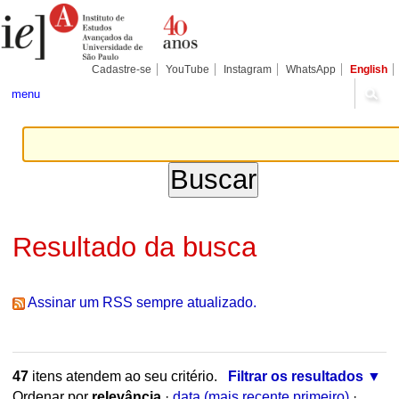
Ir
Ferramentas
Seções
para
Pessoais
o
conteúdo.
|
Cadastre-se
YouTube
Instagram
WhatsApp
English
Ir
para
menu
a
navegação
Resultado da busca
Assinar um RSS sempre atualizado.
47
itens atendem ao seu critério.
Filtrar os resultados
Ordenar por
relevância
·
data (mais recente primeiro)
·