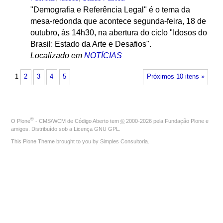
"Demografia e Referência Legal" é o tema da
mesa-redonda que acontece segunda-feira, 18 de
outubro, às 14h30, na abertura do ciclo "Idosos do
Brasil: Estado da Arte e Desafios".
Localizado em
NOTÍCIAS
1
2
3
4
5
Próximos 10 itens »
®
O
Plone
- CMS/WCM de Código Aberto
tem
©
2000-2026 pela
Fundação Plone
e
amigos. Distribuído sob a
Licença GNU GPL
.
This Plone Theme brought to you by
Simples Consultoria
.