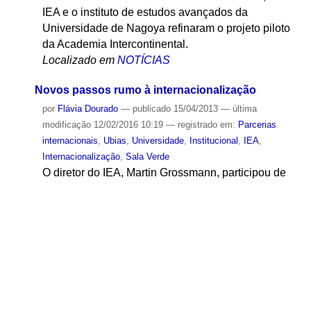
modificação
04/08/2015 14:07
— registrado em:
Ubias
,
Academia Intercontinental
,
IEA
,
Sala Verde
,
Universidade
Em encontro realizado no dia 15 de fevereiro, o
IEA e o instituto de estudos avançados da
Universidade de Nagoya refinaram o projeto piloto
da Academia Intercontinental.
Localizado em
NOTÍCIAS
Novos passos rumo à internacionalização
por
Flávia Dourado
—
publicado
15/04/2013
—
última
modificação
12/02/2016 10:19
— registrado em:
Parcerias
internacionais
,
Ubias
,
Universidade
,
Institucional
,
IEA
,
Internacionalização
,
Sala Verde
O diretor do IEA, Martin Grossmann, participou de
encontro dos diretores dos Ubias, realizado na
Universidade Hebraica de Jerusalém, em Israel.
Localizado em
NOTÍCIAS
Um novo instituto de estudos avançados no