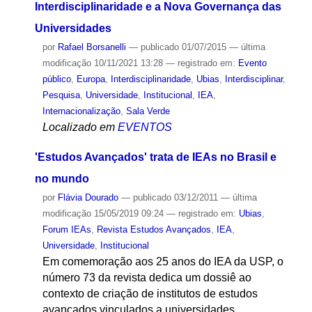
Horizonte, entre 7 e 12 de novembro
Localizado em
NOTÍCIAS
Interdisciplinaridade e a Nova Governança das
Universidades
por
Rafael Borsanelli
—
publicado
01/07/2015
—
última
modificação
10/11/2021 13:28
— registrado em:
Evento
público
,
Europa
,
Interdisciplinaridade
,
Ubias
,
Interdisciplinar
,
Pesquisa
,
Universidade
,
Institucional
,
IEA
,
Internacionalização
,
Sala Verde
Localizado em
EVENTOS
'Estudos Avançados' trata de IEAs no Brasil e
no mundo
por
Flávia Dourado
—
publicado
03/12/2011
—
última
modificação
15/05/2019 09:24
— registrado em:
Ubias
,
Forum IEAs
,
Revista Estudos Avançados
,
IEA
,
Universidade
,
Institucional
Em comemoração aos 25 anos do IEA da USP, o