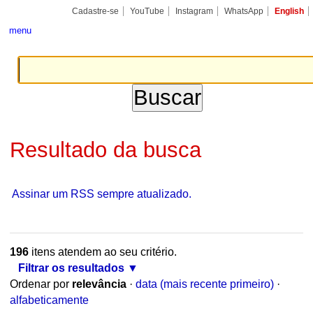
Ir
Ferramentas
Seções
para
Pessoais
o
conteúdo.
|
Cadastre-se
YouTube
Instagram
WhatsApp
English
Ir
para
menu
a
navegação
Resultado da busca
Assinar um RSS sempre atualizado.
196
itens atendem ao seu critério.
Filtrar os resultados