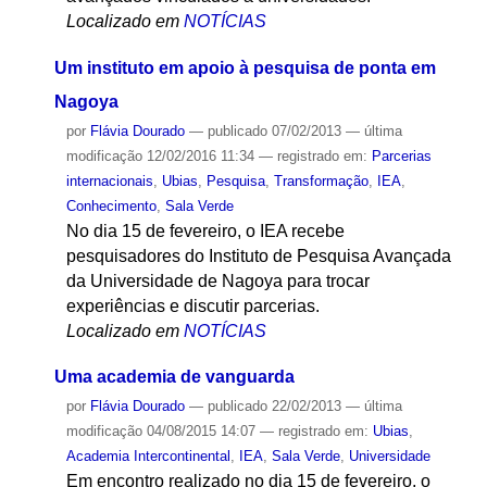
número 73 da revista dedica um dossiê ao
contexto de criação de institutos de estudos
avançados vinculados a universidades.
Localizado em
NOTÍCIAS
Um instituto em apoio à pesquisa de ponta em
Nagoya
por
Flávia Dourado
—
publicado
07/02/2013
—
última
modificação
12/02/2016 11:34
— registrado em:
Parcerias
internacionais
,
Ubias
,
Pesquisa
,
Transformação
,
IEA
,
Conhecimento
,
Sala Verde
No dia 15 de fevereiro, o IEA recebe
pesquisadores do Instituto de Pesquisa Avançada
da Universidade de Nagoya para trocar
experiências e discutir parcerias.
Localizado em
NOTÍCIAS
Uma academia de vanguarda
por
Flávia Dourado
—
publicado
22/02/2013
—
última