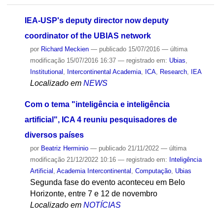
Ordenar por
relevância
·
data (mais recente primeiro)
·
alfabeticamente
IEA-USP's deputy director now deputy
coordinator of the UBIAS network
por
Richard Meckien
—
publicado
15/07/2016
—
última
modificação
15/07/2016 16:37
— registrado em:
Ubias
,
Institutional
,
Intercontinental Academia
,
ICA
,
Research
,
IEA
Localizado em
NEWS
Com o tema "inteligência e inteligência
artificial", ICA 4 reuniu pesquisadores de
diversos países
por
Beatriz Herminio
—
publicado
21/11/2022
—
última
modificação
21/12/2022 10:16
— registrado em:
Inteligência
Artificial
,
Academia Intercontinental
,
Computação
,
Ubias
Segunda fase do evento aconteceu em Belo