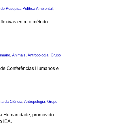
 de Pesquisa Política Ambiental
,
eflexivas entre o método
umano
,
Animais
,
Antropologia
,
Grupo
lo de Conferências Humanos e
fia da Ciência
,
Antropologia
,
Grupo
 da Humanidade, promovido
o IEA.