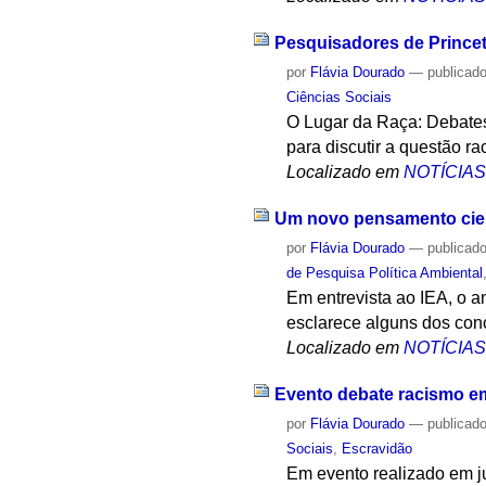
Pesquisadores de Princet
por
Flávia Dourado
—
publicad
Ciências Sociais
O Lugar da Raça: Debate
para discutir a questão ra
Localizado em
NOTÍCIA
Um novo pensamento cientí
por
Flávia Dourado
—
publicad
de Pesquisa Política Ambiental
Em entrevista ao IEA, o a
esclarece alguns dos conc
Localizado em
NOTÍCIA
Evento debate racismo em
por
Flávia Dourado
—
publicad
Sociais
,
Escravidão
Em evento realizado em j