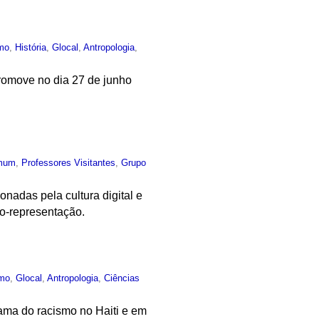
mo
,
História
,
Glocal
,
Antropologia
,
romove no dia 27 de junho
mum
,
Professores Visitantes
,
Grupo
nadas pela cultura digital e
to-representação.
mo
,
Glocal
,
Antropologia
,
Ciências
ama do racismo no Haiti e em