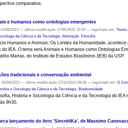
pectiva comparativa.
S
mais e humanos como ontologias emergentes
13/08/2013
—
última modificação
17/06/2015 10:03
— registrado em:
Teoria
Sociologia da Ciência e da Tecnologia
,
Abstração
,
Filosofia
ciclo Humanos e Animais: Os Limites da Humanidade, acontece n
os do IEA. O tema será Animais e Humanos como Ontologias Em
ellio Marras, do Instituto de Estudos Brasileiros (IEB) da USP.
S
ções tradicionais e conservação ambiental
o
26/09/2013
—
última modificação
27/11/2013 09:08
— registrado em:
O Co
stória e Sociologia da Ciência e da Tecnologia
,
Biodiversidade
ofia, História e Sociologia da Ciência e da Tecnologia do IEA 
 às 9h30.
S
rca lançamento do livro 'SincrétiKa', de Massimo Canevacc