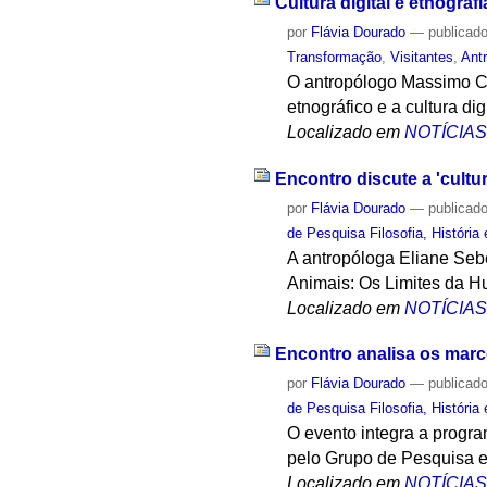
Cultura digital e etnogra
por
Flávia Dourado
—
publicad
Transformação
,
Visitantes
,
Ant
O antropólogo Massimo Can
etnográfico e a cultura digi
Localizado em
NOTÍCIA
Encontro discute a 'cultu
por
Flávia Dourado
—
publicad
de Pesquisa Filosofia, História
A antropóloga Eliane Seb
Animais: Os Limites da H
Localizado em
NOTÍCIA
Encontro analisa os mar
por
Flávia Dourado
—
publicad
de Pesquisa Filosofia, História
O evento integra a prog
pelo Grupo de Pesquisa em
Localizado em
NOTÍCIA