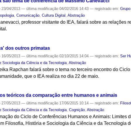
fia são tema de conferência de Massimo Canevacci
o
23/04/2013
—
última modificação
04/02/2016 14:43
— registrado em:
Grupo
ropologia
,
Comunicação
,
Cultura Digital
,
Abstração
evacci, professor visitante do IEA, falará sobre as relações r
tal.
S
ra' dos outros primatas
o
16/05/2013
—
última modificação
02/10/2015 14:04
— registrado em:
Ser H
 e Sociologia da Ciência e da Tecnologia
,
Abstração
eika Rapchan falará sobre o tema no terceiro encontro do Cic
umanidade, que o IEA realiza no dia 22 de maio.
S
cos teóricos da comparação entre humanos e animais
o
27/05/2013
—
última modificação
17/06/2015 10:14
— registrado em:
Filoso
 e Sociologia da Ciência e da Tecnologia
,
Cognição
,
Abstração
ramação do Ciclo de Conferências Humanos e Animais: Limites
 Filosofia, História e Sociologia da Ciência e da Tecnologia d
S