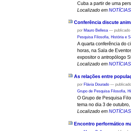
Cuba a partir de uma pers
Localizado em
NOTÍCIA
Conferência discute ani
por
Mauro Bellesa
—
publicado
Pesquisa Filosofia, História e 
A quarta conferência do 
horas, na Sala de Event
expositor o antropólogo St
Localizado em
NOTÍCIA
As relações entre popula
por
Flávia Dourado
—
publicad
Grupo de Pesquisa Filosofia, Hi
O Grupo de Pesquisa Filos
tema no dia 3 de outubro,
Localizado em
NOTÍCIA
Encontro performático ma