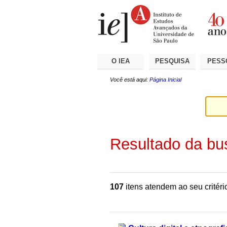
Ir
Ferramentas
Seções
para
Pessoais
o
conteúdo.
|
Ir
para
a
O IEA
PESQUISA
PESS
navegação
Você está aqui:
Página Inicial
Resultado da bu
107
itens atendem ao seu critéri