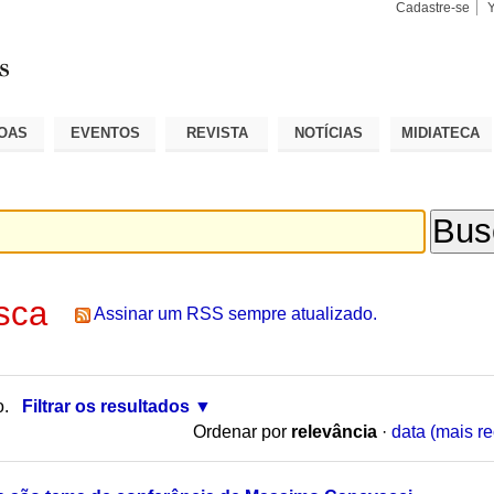
Cadastre-se
Busca
Busca
Avançad
OAS
EVENTOS
REVISTA
NOTÍCIAS
MIDIATECA
sca
Assinar um RSS sempre atualizado.
o.
Filtrar os resultados
Ordenar por
relevância
·
data (mais re