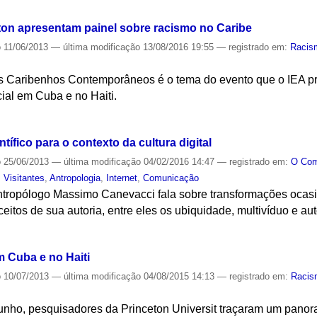
on apresentam painel sobre racismo no Caribe
o
11/06/2013
—
última modificação
13/08/2016 19:55
— registrado em:
Racis
s Caribenhos Contemporâneos é o tema do evento que o IEA p
cial em Cuba e no Haiti.
S
fico para o contexto da cultura digital
o
25/06/2013
—
última modificação
04/02/2016 14:47
— registrado em:
O Co
,
Visitantes
,
Antropologia
,
Internet
,
Comunicação
ntropólogo Massimo Canevacci fala sobre transformações ocasio
eitos de sua autoria, entre eles os ubiquidade, multivíduo e au
S
 Cuba e no Haiti
o
10/07/2013
—
última modificação
04/08/2015 14:13
— registrado em:
Racis
unho, pesquisadores da Princeton Universit traçaram um panor