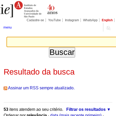
Ir
Ferramentas
Seções
para
Pessoais
o
conteúdo.
|
Cadastre-se
YouTube
Instagram
WhatsApp
English
Ir
para
menu
a
navegação
Resultado da busca
Assinar um RSS sempre atualizado.
53
itens atendem ao seu critério.
Filtrar os resultados
Ordenar por
relevância
·
data (mais recente primeiro)
·