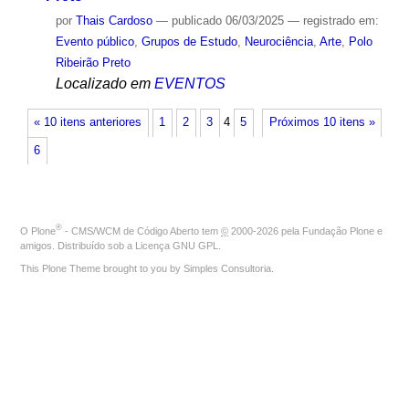
por
Thais Cardoso
—
publicado
06/03/2025
— registrado em:
Evento público
,
Grupos de Estudo
,
Neurociência
,
Arte
,
Polo
Ribeirão Preto
Localizado em
EVENTOS
« 10 itens anteriores
1
2
3
4
5
Próximos 10 itens »
6
®
O
Plone
- CMS/WCM de Código Aberto
tem
©
2000-2026 pela
Fundação Plone
e
amigos. Distribuído sob a
Licença GNU GPL
.
This Plone Theme brought to you by
Simples Consultoria
.