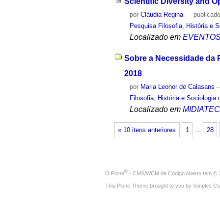
Scientific Diversity and 
por
Cláudia Regina
—
publicad
Pesquisa Filosofia, História e 
Localizado em
EVENTO
Sobre a Necessidade da Pe
2018
por
Maria Leonor de Calasans
Filosofia, História e Sociologia
Localizado em
MIDIATE
« 10 itens anteriores
1
…
28
®
O
Plone
- CMS/WCM de Código Aberto
tem
©
2
This Plone Theme brought to you by
Simples Co