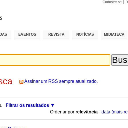
Cadastre-se
Busca
Busca
Avançad
OAS
EVENTOS
REVISTA
NOTÍCIAS
MIDIATECA
sca
Assinar um RSS sempre atualizado.
o.
Filtrar os resultados
Ordenar por
relevância
·
data (mais re