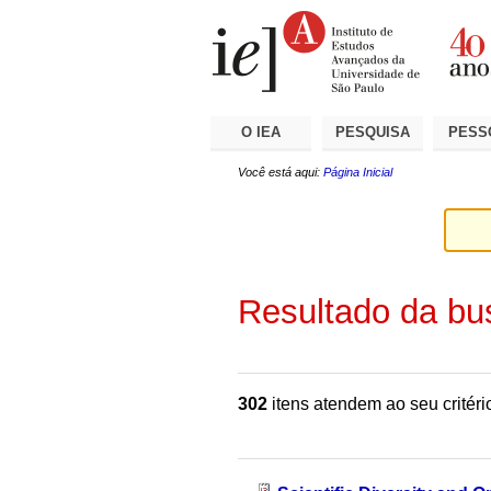
Ir
Ferramentas
Seções
para
Pessoais
o
conteúdo.
|
Ir
para
a
O IEA
PESQUISA
PESS
navegação
Você está aqui:
Página Inicial
Resultado da bu
302
itens atendem ao seu critéri