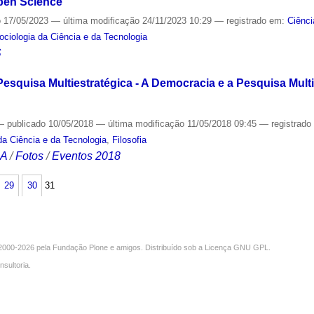
Open Science
o
17/05/2023
—
última modificação
24/11/2023 10:29
— registrado em:
Ciênci
Sociologia da Ciência e da Tecnologia
S
squisa Multiestratégica - A Democracia e a Pesquisa Multi
—
publicado
10/05/2018
—
última modificação
11/05/2018 09:45
— registrad
 da Ciência e da Tecnologia
,
Filosofia
CA
/
Fotos
/
Eventos 2018
29
30
31
000-2026 pela
Fundação Plone
e amigos. Distribuído sob a
Licença GNU GPL
.
nsultoria
.