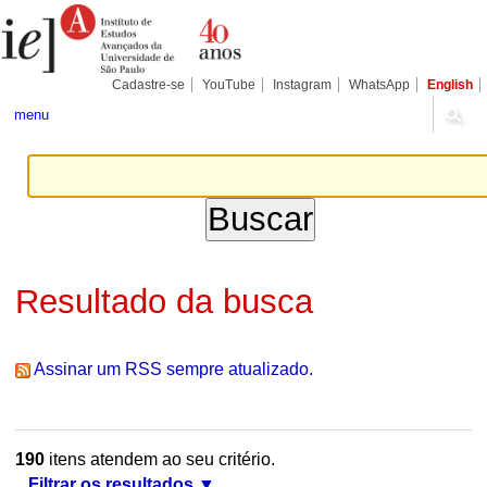
Ir
Ferramentas
Seções
para
Pessoais
o
conteúdo.
|
Cadastre-se
YouTube
Instagram
WhatsApp
English
Ir
para
menu
a
navegação
Resultado da busca
Assinar um RSS sempre atualizado.
190
itens atendem ao seu critério.
Filtrar os resultados