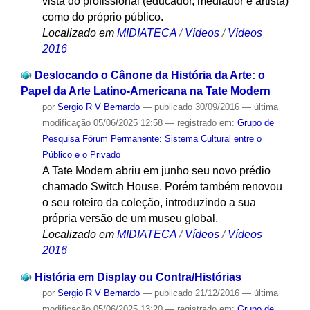
vista do profissional (educador, mediador e artista)
como do próprio público.
Localizado em
MIDIATECA
/
Vídeos
/
Vídeos
2016
Deslocando o Cânone da História da Arte: o
Papel da Arte Latino-Americana na Tate Modern
por
Sergio R V Bernardo
—
publicado
30/09/2016
—
última
modificação
05/06/2025 12:58
— registrado em:
Grupo de
Pesquisa Fórum Permanente: Sistema Cultural entre o
Público e o Privado
A Tate Modern abriu em junho seu novo prédio
chamado Switch House. Porém também renovou
o seu roteiro da coleção, introduzindo a sua
própria versão de um museu global.
Localizado em
MIDIATECA
/
Vídeos
/
Vídeos
2016
História em Display ou Contra/Histórias
por
Sergio R V Bernardo
—
publicado
21/12/2016
—
última
modificação
05/06/2025 13:20
— registrado em:
Grupo de