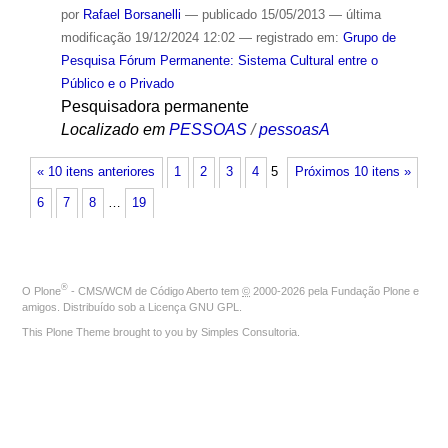
por
Rafael Borsanelli
—
publicado
15/05/2013
—
última
modificação
19/12/2024 12:02
— registrado em:
Grupo de
Pesquisa Fórum Permanente: Sistema Cultural entre o
Público e o Privado
Pesquisadora permanente
Localizado em
PESSOAS
/
pessoasA
« 10 itens anteriores
1
2
3
4
5
Próximos 10 itens »
6
7
8
…
19
®
O
Plone
- CMS/WCM de Código Aberto
tem
©
2000-2026 pela
Fundação Plone
e
amigos. Distribuído sob a
Licença GNU GPL
.
This Plone Theme brought to you by
Simples Consultoria
.