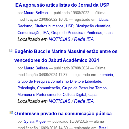
IEA agora são articulistas do Jornal da USP
por
Mauro Bellesa
—
publicado
19/08/2022
—
última
modificação
23/08/2022 10:31
— registrado em:
Ubias
,
Racismo
,
Direitos humanos
,
USP
,
Divulgação científica
,
Comunicação
,
IEA
,
Grupo de Pesquisa nPeriferias
,
capa
Localizado em
NOTÍCIAS
/
Rede IEA
Eugênio Bucci e Marina Massimi estão entre os
vencedores do Jabuti Acadêmico 2024
por
Mauro Bellesa
—
publicado
07/08/2024
—
última
modificação
04/09/2024 11:37
— registrado em:
memória
,
Grupo de Pesquisa Jornalismo Direito e Liberdade
,
Psicologia
,
Comunicação
,
Grupo de Pesquisa Tempo,
Memória e Pertencimento
,
Cultura Digital
,
capa
Localizado em
NOTÍCIAS
/
Rede IEA
O interesse privado na comunicação pública
por
Sylvia Miguel
—
publicado
15/09/2016
—
última
modificação
16/09/2016 14:30
— registrado em:
Brasil
,