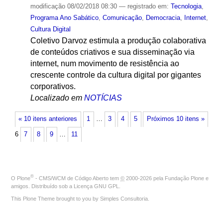
modificação
08/02/2018 08:30
— registrado em:
Tecnologia
,
Programa Ano Sabático
,
Comunicação
,
Democracia
,
Internet
,
Cultura Digital
Coletivo Darvoz estimula a produção colaborativa
de conteúdos criativos e sua disseminação via
internet, num movimento de resistência ao
crescente controle da cultura digital por gigantes
corporativos.
Localizado em
NOTÍCIAS
« 10 itens anteriores
1
…
3
4
5
Próximos 10 itens »
6
7
8
9
…
11
®
O
Plone
- CMS/WCM de Código Aberto
tem
©
2000-2026 pela
Fundação Plone
e
amigos. Distribuído sob a
Licença GNU GPL
.
This Plone Theme brought to you by
Simples Consultoria
.