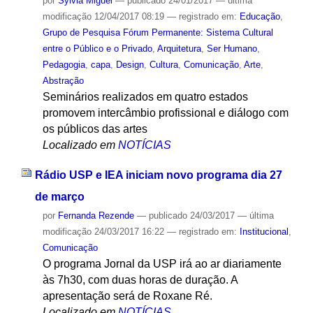
por
Sylvia Miguel
—
publicado
24/01/2017
—
última
modificação
12/04/2017 08:19
— registrado em:
Educação
,
Grupo de Pesquisa Fórum Permanente: Sistema Cultural
entre o Público e o Privado
,
Arquitetura
,
Ser Humano
,
Pedagogia
,
capa
,
Design
,
Cultura
,
Comunicação
,
Arte
,
Abstração
Seminários realizados em quatro estados
promovem intercâmbio profissional e diálogo com
os públicos das artes
Localizado em
NOTÍCIAS
Rádio USP e IEA iniciam novo programa dia 27
de março
por
Fernanda Rezende
—
publicado
24/03/2017
—
última
modificação
24/03/2017 16:22
— registrado em:
Institucional
,
Comunicação
O programa Jornal da USP irá ao ar diariamente
às 7h30, com duas horas de duração. A
apresentação será de Roxane Ré.
Localizado em
NOTÍCIAS