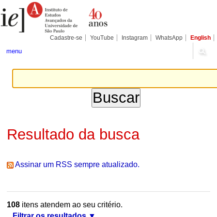
Ir
Ferramentas
Seções
para
Pessoais
o
conteúdo.
|
Cadastre-se
YouTube
Instagram
WhatsApp
English
Ir
para
menu
a
navegação
Resultado da busca
Assinar um RSS sempre atualizado.
108
itens atendem ao seu critério.
Filtrar os resultados