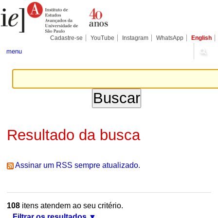
Ir
Ferramentas
Seções
para
Pessoais
o
conteúdo.
|
Cadastre-se
YouTube
Instagram
WhatsApp
English
Ir
para
menu
a
navegação
Resultado da busca
Assinar um RSS sempre atualizado.
108
itens atendem ao seu critério.
Filtrar os resultados