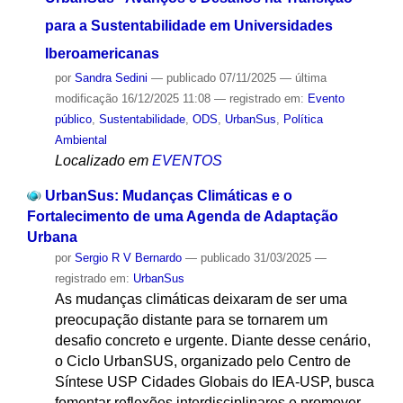
para a Sustentabilidade em Universidades
Iberoamericanas
por
Sandra Sedini
—
publicado
07/11/2025
—
última
modificação
16/12/2025 11:08
— registrado em:
Evento
público
,
Sustentabilidade
,
ODS
,
UrbanSus
,
Política
Ambiental
Localizado em
EVENTOS
UrbanSus: Mudanças Climáticas e o
Fortalecimento de uma Agenda de Adaptação
Urbana
por
Sergio R V Bernardo
—
publicado
31/03/2025
—
registrado em:
UrbanSus
As mudanças climáticas deixaram de ser uma
preocupação distante para se tornarem um
desafio concreto e urgente. Diante desse cenário,
o Ciclo UrbanSUS, organizado pelo Centro de
Síntese USP Cidades Globais do IEA-USP, busca
fomentar reflexões interdisciplinares e promover