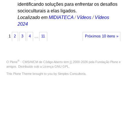
identificando soluções para enfrentar os desafios
socioculturais a elas ligados.
Localizado em
MIDIATECA
/
Vídeos
/
Vídeos
2024
1
2
3
4
…
11
Próximos 10 itens »
®
O
Plone
- CMS/WCM de Código Aberto
tem
©
2000-2026 pela
Fundação Plone
e
amigos. Distribuído sob a
Licença GNU GPL
.
This Plone Theme brought to you by
Simples Consultoria
.