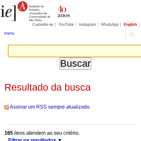
Ir
Ferramentas
Seções
para
Pessoais
o
conteúdo.
|
Cadastre-se
YouTube
Instagram
WhatsApp
English
Ir
para
menu
a
navegação
Resultado da busca
Assinar um RSS sempre atualizado.
165
itens atendem ao seu critério.
Filtrar os resultados