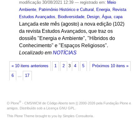
modificação
30/08/2021 12:39
— registrado em:
Meio
Ambiente
,
Patrimônio Histórico e Cultural
,
Energia
,
Revista
Estudos Avançados
,
Biodiversidade
,
Design
,
Água
,
capa
Lançada este mês (agosto) a nova edição (102)
da revista Estudos Avançados, que traz os
dossiês "Energia e Ambiente", "Híbridos do
Conhecimento" e "Espaços Religiosos".
Localizado em
NOTÍCIAS
« 10 itens anteriores
1
2
3
4
5
Próximos 10 itens »
6
…
17
®
O
Plone
- CMS/WCM de Código Aberto
tem
©
2000-2026 pela
Fundação Plone
e
amigos. Distribuído sob a
Licença GNU GPL
.
This Plone Theme brought to you by
Simples Consultoria
.