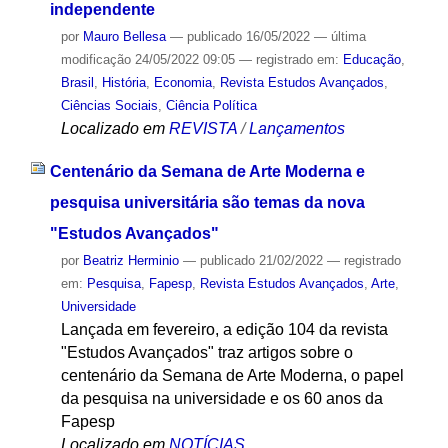
independente
por
Mauro Bellesa
—
publicado
16/05/2022
—
última
modificação
24/05/2022 09:05
— registrado em:
Educação
,
Brasil
,
História
,
Economia
,
Revista Estudos Avançados
,
Ciências Sociais
,
Ciência Política
Localizado em
REVISTA
/
Lançamentos
Centenário da Semana de Arte Moderna e
pesquisa universitária são temas da nova
"Estudos Avançados"
por
Beatriz Herminio
—
publicado
21/02/2022
— registrado
em:
Pesquisa
,
Fapesp
,
Revista Estudos Avançados
,
Arte
,
Universidade
Lançada em fevereiro, a edição 104 da revista
"Estudos Avançados" traz artigos sobre o
centenário da Semana de Arte Moderna, o papel
da pesquisa na universidade e os 60 anos da
Fapesp
Localizado em
NOTÍCIAS