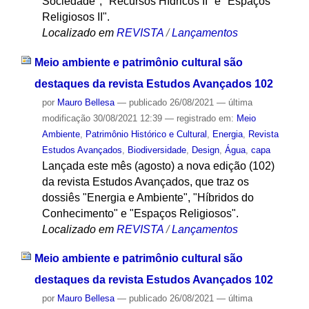
Sociedade", "Recursos Hídricos II" e "Espaços
Religiosos II".
Localizado em
REVISTA
/
Lançamentos
Meio ambiente e patrimônio cultural são
destaques da revista Estudos Avançados 102
por
Mauro Bellesa
—
publicado
26/08/2021
—
última
modificação
30/08/2021 12:39
— registrado em:
Meio
Ambiente
,
Patrimônio Histórico e Cultural
,
Energia
,
Revista
Estudos Avançados
,
Biodiversidade
,
Design
,
Água
,
capa
Lançada este mês (agosto) a nova edição (102)
da revista Estudos Avançados, que traz os
dossiês "Energia e Ambiente", "Híbridos do
Conhecimento" e "Espaços Religiosos".
Localizado em
REVISTA
/
Lançamentos
Meio ambiente e patrimônio cultural são
destaques da revista Estudos Avançados 102
por
Mauro Bellesa
—
publicado
26/08/2021
—
última