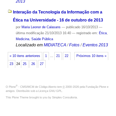
2013
Interação da Tecnologia da Informação com a
Ética na Universidade - 16 de outubro de 2013
por
Maria Leonor de Calasans
—
publicado
16/10/2013
—
última modificação
21/10/2013 16:40
— registrado em:
Ética
,
Medicina
,
Saúde Pública
Localizado em
MIDIATECA
/
Fotos
/
Eventos 2013
« 10 itens anteriores
1
…
21
22
Próximos 10 itens »
23
24
25
26
27
®
O
Plone
- CMS/WCM de Código Aberto
tem
©
2000-2026 pela
Fundação Plone
e
amigos. Distribuído sob a
Licença GNU GPL
.
This Plone Theme brought to you by
Simples Consultoria
.