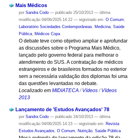
Mais Médicos
por
Sandra Codo
—
publicado
25/10/2013
—
última
modificação
04/06/2025 14:22
— registrado em:
O Comum
,
Laboratório Sociedades Contemporâneas
,
Medicina
,
Saúde
Pública
,
Médicos Copa
O debate teve como objetivo ampliar e aprofundar
as discussões sobre o Programa Mais Médico,
lançado pelo governo federal para melhorar o
atendimento do SUS. A contratação de médicos
estrangeiros e de brasileiros formados no exterior
sem a necessária validação dos diplomas foi uma
das questões levantadas no debate.
Localizado em
MIDIATECA
/
Vídeos
/
Vídeos
2013
Lançamento de 'Estudos Avançados' 78
por
Sandra Codo
—
publicado
24/10/2013
—
última
modificação
04/06/2025 14:23
— registrado em:
Revista
Estudos Avançados
,
O Comum
,
Nutrição
,
Saúde Pública
Mesa-redonda de lançamento da edição 78 da