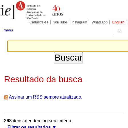
Ir
Ferramentas
Seções
para
Pessoais
o
conteúdo.
|
Cadastre-se
YouTube
Instagram
WhatsApp
English
Ir
para
menu
a
navegação
Resultado da busca
Assinar um RSS sempre atualizado.
268
itens atendem ao seu critério.
Filtrar os resultados