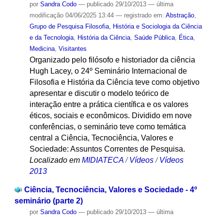
por
Sandra Codo
—
publicado
29/10/2013
—
última
modificação
04/06/2025 13:44
— registrado em:
Abstração
,
Grupo de Pesquisa Filosofia, História e Sociologia da Ciência
e da Tecnologia
,
História da Ciência
,
Saúde Pública
,
Ética
,
Medicina
,
Visitantes
Organizado pelo filósofo e historiador da ciência
Hugh Lacey, o 24º Seminário Internacional de
Filosofia e História da Ciência teve como objetivo
apresentar e discutir o modelo teórico de
interação entre a prática científica e os valores
éticos, sociais e econômicos. Dividido em nove
conferências, o seminário teve como temática
central a Ciência, Tecnociência, Valores e
Sociedade: Assuntos Correntes de Pesquisa.
Localizado em
MIDIATECA
/
Vídeos
/
Vídeos
2013
Ciência, Tecnociência, Valores e Sociedade - 4º
seminário (parte 2)
por
Sandra Codo
—
publicado
29/10/2013
—
última