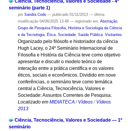
Ciência, Tecnociência, Valores e Sociedade - 4º
seminário (parte 1)
por
Sandra Codo
—
publicado
01/11/2013
—
última
modificação
04/06/2025 13:48
— registrado em:
Abstração
,
Grupo de Pesquisa Filosofia, História e Sociologia da Ciência
e da Tecnologia
,
Ética
,
Sociedade
,
Saúde Pública
,
Visitantes
Organizado pelo filósofo e historiador da ciência
Hugh Lacey, o 24º Seminário Internacional de
Filosofia e História da Ciência teve como objetivo
apresentar e discutir o modelo teórico de
interação entre a prática científica e os valores
éticos, sociais e econômicos. Dividido em nove
conferências, o seminário teve como temática
central a Ciência, Tecnociência, Valores e
Sociedade: Assuntos Correntes de Pesquisa.
Localizado em
MIDIATECA
/
Vídeos
/
Vídeos
2013
Ciência, Tecnociência, Valores e Sociedade — 1º
seminário