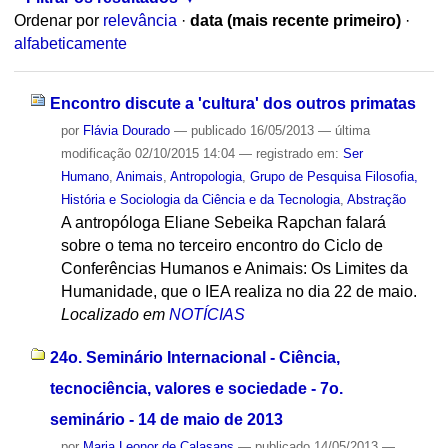
Ordenar por
relevância
·
data (mais recente primeiro)
·
alfabeticamente
Encontro discute a 'cultura' dos outros primatas
por
Flávia Dourado
—
publicado
16/05/2013
—
última
modificação
02/10/2015 14:04
— registrado em:
Ser
Humano
,
Animais
,
Antropologia
,
Grupo de Pesquisa Filosofia,
História e Sociologia da Ciência e da Tecnologia
,
Abstração
A antropóloga Eliane Sebeika Rapchan falará
sobre o tema no terceiro encontro do Ciclo de
Conferências Humanos e Animais: Os Limites da
Humanidade, que o IEA realiza no dia 22 de maio.
Localizado em
NOTÍCIAS
24o. Seminário Internacional - Ciência,
tecnociência, valores e sociedade - 7o.
seminário - 14 de maio de 2013
por
Maria Leonor de Calasans
—
publicado
14/05/2013
—