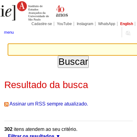
Ir
Ferramentas
Seções
para
Pessoais
o
conteúdo.
|
Cadastre-se
YouTube
Instagram
WhatsApp
English
Ir
para
menu
a
navegação
Resultado da busca
Assinar um RSS sempre atualizado.
302
itens atendem ao seu critério.
Filtrar os resultados