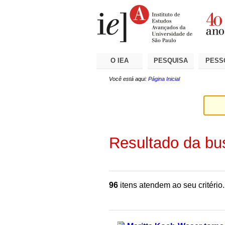
Ir
Ferramentas
Seções
para
Pessoais
o
conteúdo.
|
Ir
para
a
O IEA
PESQUISA
PESS
navegação
Você está aqui:
Página Inicial
Resultado da bu
96
itens atendem ao seu critério.