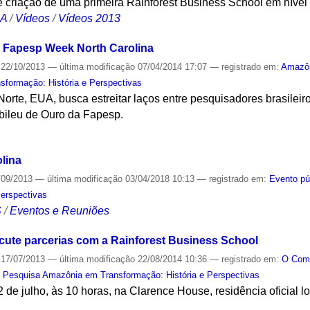
e criação de uma primeira Rainforest Business School em nível
CA
/
Vídeos
/
Vídeos 2013
a Fapesp Week North Carolina
22/10/2013
—
última modificação
07/04/2014 17:07
— registrado em:
Amazô
formação: História e Perspectivas
orte, EUA, busca estreitar laços entre pesquisadores brasileir
ileu de Ouro da Fapesp.
S
lina
/09/2013
—
última modificação
03/04/2018 10:13
— registrado em:
Evento pú
Perspectivas
S
/
Eventos e Reuniões
ute parcerias com a Rainforest Business School
17/07/2013
—
última modificação
22/08/2014 10:36
— registrado em:
O Co
 Pesquisa Amazônia em Transformação: História e Perspectivas
 de julho, às 10 horas, na Clarence House, residência oficial 