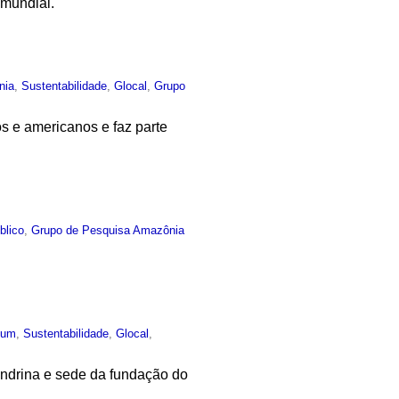
 mundial.
nia
,
Sustentabilidade
,
Glocal
,
Grupo
os e americanos e faz parte
blico
,
Grupo de Pesquisa Amazônia
mum
,
Sustentabilidade
,
Glocal
,
londrina e sede da fundação do