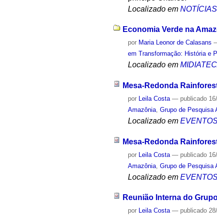
Localizado em
NOTÍCIA
Economia Verde na Amazôn
por
Maria Leonor de Calasans
em Transformação: História e 
Localizado em
MIDIATE
Mesa-Redonda Rainforest
por
Leila Costa
—
publicado
16
Amazônia
,
Grupo de Pesquisa 
Localizado em
EVENTO
Mesa-Redonda Rainforest
por
Leila Costa
—
publicado
16
Amazônia
,
Grupo de Pesquisa 
Localizado em
EVENTO
Reunião Interna do Grup
por
Leila Costa
—
publicado
28