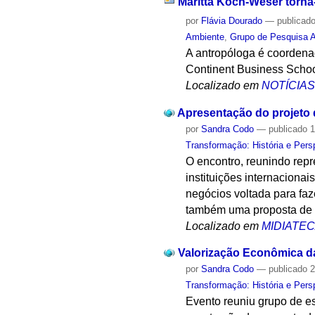
Maritta Koch-Weser torna
por
Flávia Dourado
—
publicad
Ambiente
,
Grupo de Pesquisa A
A antropóloga é coordena
Continent Business Schoo
Localizado em
NOTÍCIA
Apresentação do projeto 
por
Sandra Codo
—
publicado
1
Transformação: História e Pers
O encontro, reunindo rep
instituições internacionai
negócios voltada para faz
também uma proposta de 
Localizado em
MIDIATE
Valorização Econômica d
por
Sandra Codo
—
publicado
2
Transformação: História e Pers
Evento reuniu grupo de e