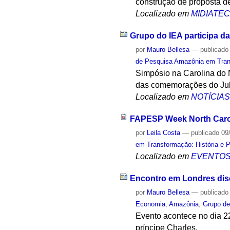
construção de proposta d
Localizado em
MIDIATE
Grupo do IEA participa d
por
Mauro Bellesa
—
publicado
de Pesquisa Amazônia em Trans
Simpósio na Carolina do N
das comemorações do Jub
Localizado em
NOTÍCIA
FAPESP Week North Caro
por
Leila Costa
—
publicado
09
em Transformação: História e 
Localizado em
EVENTO
Encontro em Londres disc
por
Mauro Bellesa
—
publicado
Economia
,
Amazônia
,
Grupo de
Evento acontece no dia 22
príncipe Charles.