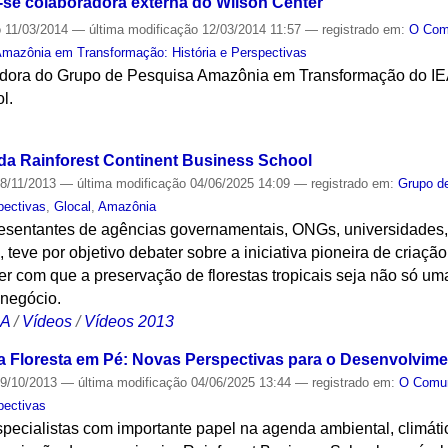
-se colaboradora externa do Wilson Center
o
11/03/2014
—
última modificação
12/03/2014 11:57
— registrado em:
O Co
mazônia em Transformação: História e Perspectivas
dora do Grupo de Pesquisa Amazônia em Transformação do IEA e
l.
S
da Rainforest Continent Business School
8/11/2013
—
última modificação
04/06/2025 14:09
— registrado em:
Grupo d
pectivas
,
Glocal
,
Amazônia
resentantes de agências governamentais, ONGs, universidades
s, teve por objetivo debater sobre a iniciativa pioneira de criaçã
er com que a preservação de florestas tropicais seja não só um
negócio.
CA
/
Vídeos
/
Vídeos 2013
a Floresta em Pé: Novas Perspectivas para o Desenvolvi
9/10/2013
—
última modificação
04/06/2025 13:44
— registrado em:
O Com
pectivas
specialistas com importante papel na agenda ambiental, climát