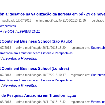
S
ia: desafios na valorização da floresta em pé - 29 de no
—
publicado
17/07/2013
—
última modificação
21/08/2013 11:35
— registrad
Perspectivas
CA
/
Fotos
/
Eventos 2011
 Continent Business School (São Paulo)
/07/2013
—
última modificação
26/11/2013 18:20
— registrado em:
Sustentab
Amazônia em Transformação: História e Perspectivas
S
/
Eventos e Reuniões
 Continent Business School (Londres)
/07/2013
—
última modificação
18/07/2013 10:17
— registrado em:
Sustentab
Amazônia em Transformação: História e Perspectivas
S
/
Eventos e Reuniões
o de Pesquisa Amazônia em Transformação
/05/2013
—
última modificação
26/11/2013 18:42
— registrado em:
Evento in