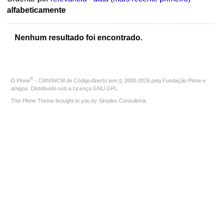
alfabeticamente
Nenhum resultado foi encontrado.
®
O
Plone
- CMS/WCM de Código Aberto
tem
©
2000-2026 pela
Fundação Plone
e
amigos. Distribuído sob a
Licença GNU GPL
.
This Plone Theme brought to you by
Simples Consultoria
.