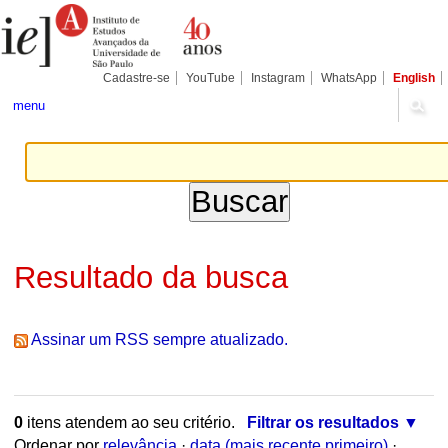
Ir
Ferramentas
Seções
para
Pessoais
o
conteúdo.
|
Cadastre-se
YouTube
Instagram
WhatsApp
English
Ir
para
menu
a
navegação
Resultado da busca
Assinar um RSS sempre atualizado.
0
itens atendem ao seu critério.
Filtrar os resultados
Ordenar por
relevância
·
data (mais recente primeiro)
·