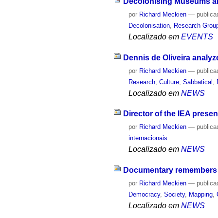
Decolonising Museums and
por
Richard Meckien
—
publica
Decolonisation
,
Research Group
Localizado em
EVENTS
Dennis de Oliveira analyze
por
Richard Meckien
—
publica
Research
,
Culture
,
Sabbatical
,
Localizado em
NEWS
Director of the IEA prese
por
Richard Meckien
—
publica
internacionais
Localizado em
NEWS
Documentary remembers s
por
Richard Meckien
—
publica
Democracy
,
Society
,
Mapping
,
Localizado em
NEWS