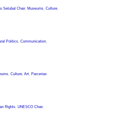
o Setubal Chair
,
Museums
,
Culture
,
ural Politics
,
Communication
,
eums
,
Culture
,
Art
,
Parcerias
n Rights
,
UNESCO Chair
,