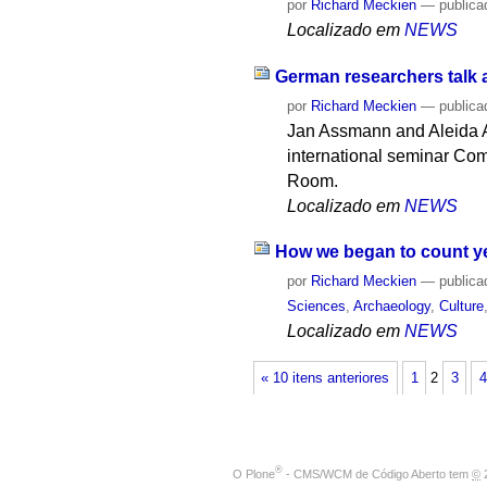
por
Richard Meckien
—
publica
Localizado em
NEWS
German researchers talk 
por
Richard Meckien
—
publica
Jan Assmann and Aleida As
international seminar Com
Room.
Localizado em
NEWS
How we began to count y
por
Richard Meckien
—
publica
Sciences
,
Archaeology
,
Culture
Localizado em
NEWS
« 10 itens anteriores
1
2
3
4
®
O
Plone
- CMS/WCM de Código Aberto
tem
©
2