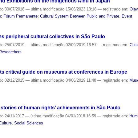
 Exhibitions on the Indigenous Ainu in Japan
do
30/07/2018
—
última modificação
15/06/2023 13:18
— registrado em:
Olav
: Fórum Permanente: Cultural System Between Public and Private
,
Event
s peripheral cultural collectives in São Paulo
do
25/07/2019
—
última modificação
02/09/2019 16:57
— registrado em:
Cult
Researchers
nts critical guide on museums at conferences in Europe
do
02/12/2015
—
última modificação
04/06/2019 11:48
— registrado em:
Mus
tories of human rights’ achievements in São Paulo
do
24/11/2017
—
última modificação
04/01/2018 16:59
— registrado em:
Huma
Culture
,
Social Sciences