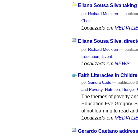
Eliana Sousa Silva taking
por
Richard Meckien
—
publica
Chair
Localizado em
MEDIA L
Eliana Sousa Silva, direct
por
Richard Meckien
—
publica
Education
,
Event
Localizado em
NEWS
Faith Literacies in Chil
por
Sandra Codo
—
publicado
0
and Poverty
,
Nutrition
,
Hunger
,
The themes of poverty and
Education Eve Gregory. Sh
of not learning to read and
Localizado em
MEDIA L
Gerardo Caetano addresses