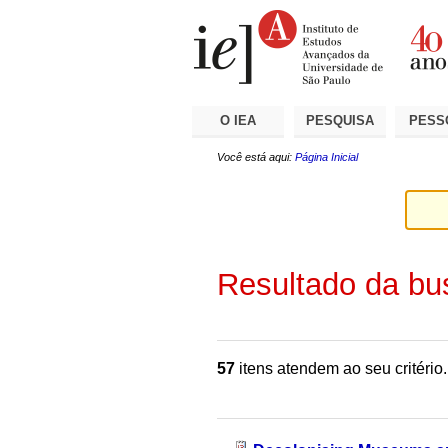
Ir
Ferramentas
Seções
para
Pessoais
o
conteúdo.
|
Ir
para
a
O IEA
PESQUISA
PESS
navegação
Você está aqui:
Página Inicial
Resultado da bu
57
itens atendem ao seu critério.