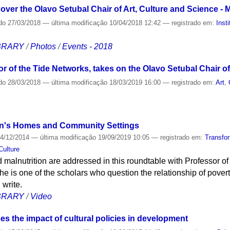
 over the Olavo Setubal Chair of Art, Culture and Science - 
do
27/03/2018
—
última modificação
10/04/2018 12:42
— registrado em:
Insti
IBRARY
/
Photos
/
Events - 2018
or of the Tide Networks, takes on the Olavo Setubal Chair o
do
28/03/2018
—
última modificação
18/03/2019 16:00
— registrado em:
Art
,
dren's Homes and Community Settings
4/12/2014
—
última modificação
19/09/2019 10:05
— registrado em:
Transfo
Culture
 malnutrition are addressed in this roundtable with Professor 
e is one of the scholars who question the relationship of pover
 write.
IBRARY
/
Video
 the impact of cultural policies in development