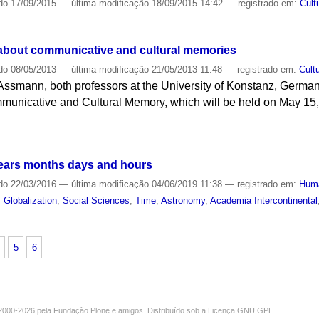
do
17/09/2015
—
última modificação
18/09/2015 14:42
— registrado em:
Cult
about communicative and cultural memories
do
08/05/2013
—
última modificação
21/05/2013 11:48
— registrado em:
Cult
smann, both professors at the University of Konstanz, Germany, 
municative and Cultural Memory, which will be held on May 15, 
ears months days and hours
do
22/03/2016
—
última modificação
04/06/2019 11:38
— registrado em:
Huma
,
Globalization
,
Social Sciences
,
Time
,
Astronomy
,
Academia Intercontinental
5
6
000-2026 pela
Fundação Plone
e amigos. Distribuído sob a
Licença GNU GPL
.