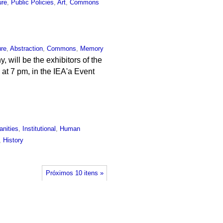
ure
,
Public Policies
,
Art
,
Commons
ure
,
Abstraction
,
Commons
,
Memory
will be the exhibitors of the
at 7 pm, in the IEA'a Event
nities
,
Institutional
,
Human
,
History
Próximos 10 itens »