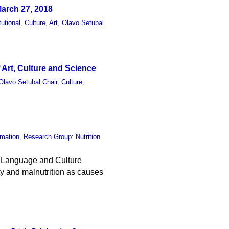
March 27, 2018
tutional
,
Culture
,
Art
,
Olavo Setubal
f Art, Culture and Science
Olavo Setubal Chair
,
Culture
,
rmation
,
Research Group: Nutrition
of Language and Culture
ty and malnutrition as causes