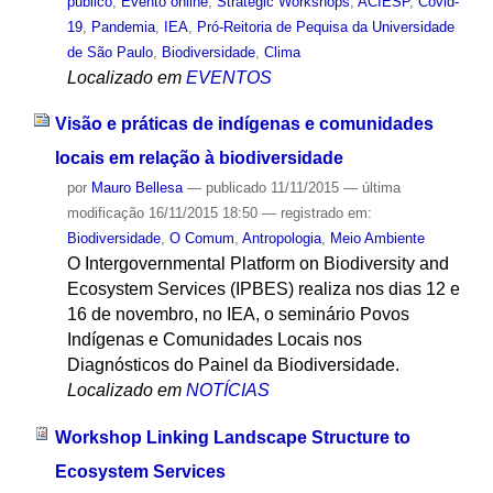
público
,
Evento online
,
Strategic Workshops
,
ACIESP
,
Covid-
19
,
Pandemia
,
IEA
,
Pró-Reitoria de Pequisa da Universidade
de São Paulo
,
Biodiversidade
,
Clima
Localizado em
EVENTOS
Visão e práticas de indígenas e comunidades
locais em relação à biodiversidade
por
Mauro Bellesa
—
publicado
11/11/2015
—
última
modificação
16/11/2015 18:50
— registrado em:
Biodiversidade
,
O Comum
,
Antropologia
,
Meio Ambiente
O Intergovernmental Platform on Biodiversity and
Ecosystem Services (IPBES) realiza nos dias 12 e
16 de novembro, no IEA, o seminário Povos
Indígenas e Comunidades Locais nos
Diagnósticos do Painel da Biodiversidade.
Localizado em
NOTÍCIAS
Workshop Linking Landscape Structure to
Ecosystem Services