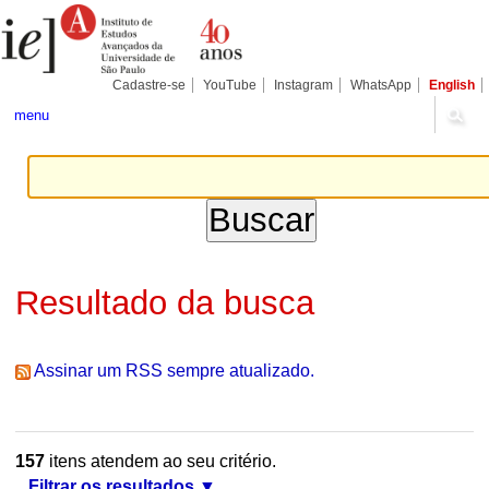
Ir
Ferramentas
Seções
para
Pessoais
o
conteúdo.
|
Cadastre-se
YouTube
Instagram
WhatsApp
English
Ir
para
menu
a
navegação
Resultado da busca
Assinar um RSS sempre atualizado.
157
itens atendem ao seu critério.
Filtrar os resultados