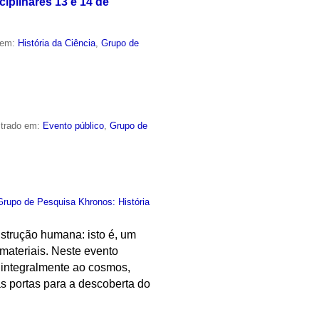
iplinares 13 e 14 de
 em:
História da Ciência
,
Grupo de
strado em:
Evento público
,
Grupo de
Grupo de Pesquisa Khronos: História
nstrução humana: isto é, um
materiais. Neste evento
 integralmente ao cosmos,
s portas para a descoberta do