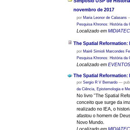
Simpósio USP de História 
novembro de 2017
por
Maria Leonor de Calasans
Pesquisa Khronos: História da 
Localizado em
MIDIATE
The Spatial Reformation:
por
Mairê Simioli Marcondes Fe
Pesquisa Khronos: História da 
Localizado em
EVENTO
The Spatial Reformation:
por
Sergio R V Bernardo
—
pub
da Ciência, Epistemologia e Me
No livro "The Spatial Re
conceito que surge da im
realizado no IEA, o histo
afastou o homem de Deus, 
Novo Mundo.
Localizado em
MIDIATE