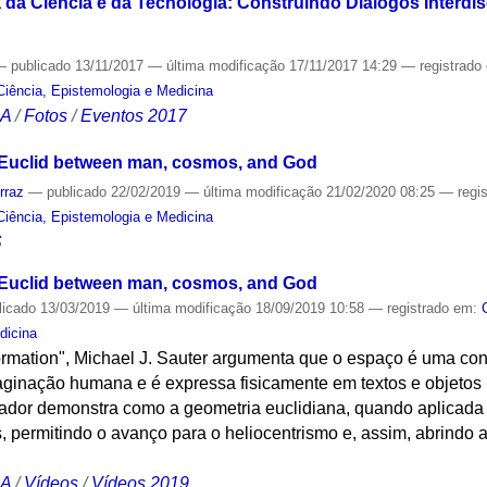
da Ciência e da Tecnologia: Construindo Diálogos Interdisc
—
publicado
13/11/2017
—
última modificação
17/11/2017 14:29
— registrado
Ciência, Epistemologia e Medicina
CA
/
Fotos
/
Eventos 2017
 Euclid between man, cosmos, and God
rraz
—
publicado
22/02/2019
—
última modificação
21/02/2020 08:25
— regi
Ciência, Epistemologia e Medicina
S
 Euclid between man, cosmos, and God
licado
13/03/2019
—
última modificação
18/09/2019 10:58
— registrado em:
dicina
formation", Michael J. Sauter argumenta que o espaço é uma co
aginação humana e é expressa fisicamente em textos e objetos 
riador demonstra como a geometria euclidiana, quando aplicada
permitindo o avanço para o heliocentrismo e, assim, abrindo a
CA
/
Vídeos
/
Vídeos 2019