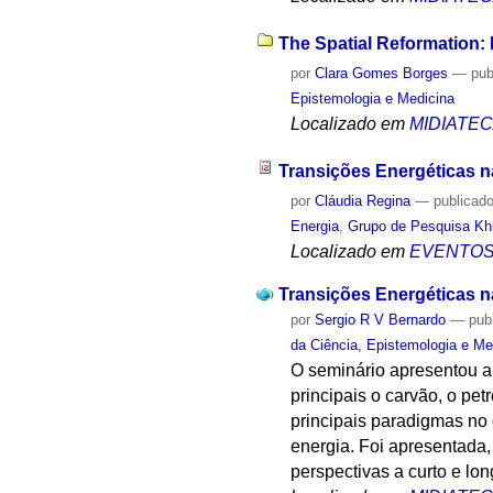
The Spatial Reformation:
por
Clara Gomes Borges
—
pub
Epistemologia e Medicina
Localizado em
MIDIATE
Transições Energéticas na
por
Cláudia Regina
—
publicad
Energia
,
Grupo de Pesquisa Khr
Localizado em
EVENTO
Transições Energéticas na
por
Sergio R V Bernardo
—
pub
da Ciência, Epistemologia e Me
O seminário apresentou a 
principais o carvão, o pet
principais paradigmas no 
energia. Foi apresentada,
perspectivas a curto e lon