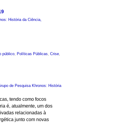
19
os: História da Ciência,
o público
,
Políticas Públicas
,
Crise
,
rupo de Pesquisa Khronos: História
icas, tendo como focos
ória é, atualmente, um dos
rivadas relacionadas à
rgética junto com novas