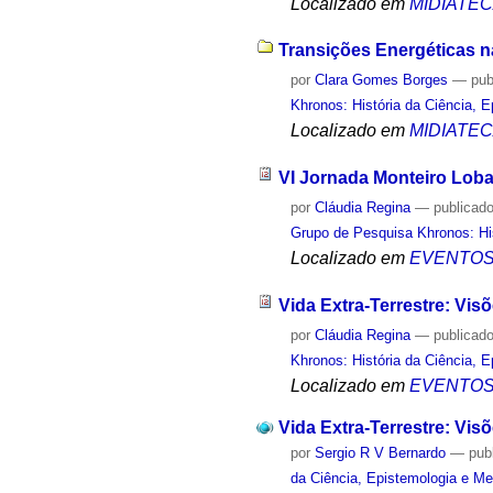
Localizado em
MIDIATE
Transições Energéticas na
por
Clara Gomes Borges
—
pub
Khronos: História da Ciência, 
Localizado em
MIDIATE
VI Jornada Monteiro Loba
por
Cláudia Regina
—
publicad
Grupo de Pesquisa Khronos: His
Localizado em
EVENTO
Vida Extra-Terrestre: Vis
por
Cláudia Regina
—
publicad
Khronos: História da Ciência, 
Localizado em
EVENTO
Vida Extra-Terrestre: Vi
por
Sergio R V Bernardo
—
pub
da Ciência, Epistemologia e Me