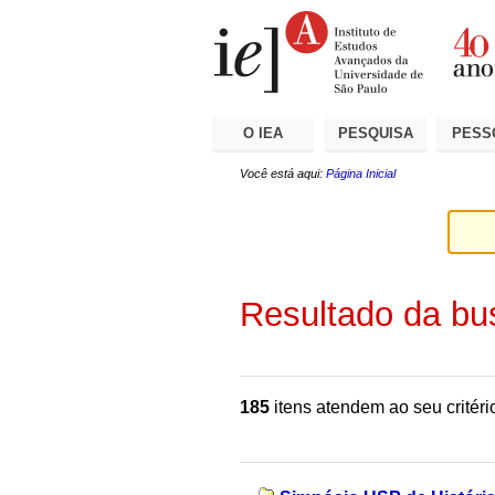
Ir
Ferramentas
Seções
para
Pessoais
o
conteúdo.
|
Ir
para
a
O IEA
PESQUISA
PESS
navegação
Você está aqui:
Página Inicial
Resultado da bu
185
itens atendem ao seu critéri