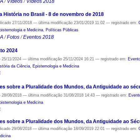
CA
/
Vídeos
/
Videos 2018
 História no Brasil - 8 de novembro de 2018
licado
27/11/2018
—
última modificação
23/01/2019 11:02
— registrado em:
Epistemologia e Medicina
,
Políticas Públicas
CA
/
Fotos
/
Eventos 2018
to 2024
o
25/11/2024
—
última modificação
25/11/2024 16:21
— registrado em:
Evento
tória da Ciência, Epistemologia e Medicina
S
ões sobre a Pluralidade dos Mundos, da Antiguidade ao séc
o
28/08/2018
—
última modificação
31/08/2018 14:43
— registrado em:
Event
Epistemologia e Medicina
S
sões sobre a Pluralidade dos Mundos, da Antiguidade ao Séc
licado
29/08/2018
—
última modificação
18/09/2019 22:01
— registrado em:
dicina