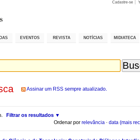
Cadastre-se
Busca
Busca
Avançad
OAS
EVENTOS
REVISTA
NOTÍCIAS
MIDIATECA
sca
Assinar um RSS sempre atualizado.
o.
Filtrar os resultados
Ordenar por
relevância
·
data (mais rec