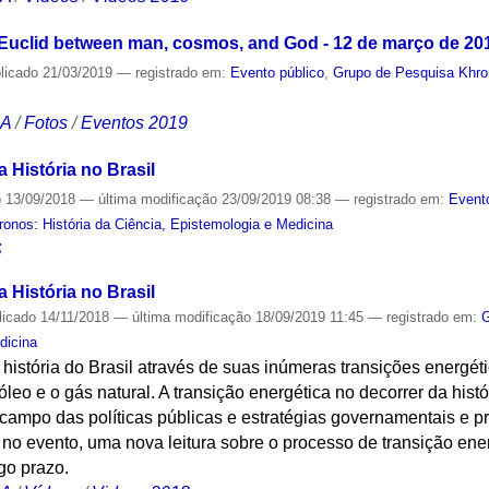
 Euclid between man, cosmos, and God - 12 de março de 20
licado
21/03/2019
— registrado em:
Evento público
,
Grupo de Pesquisa Khron
CA
/
Fotos
/
Eventos 2019
 História no Brasil
o
13/09/2018
—
última modificação
23/09/2019 08:38
— registrado em:
Event
onos: História da Ciência, Epistemologia e Medicina
S
 História no Brasil
licado
14/11/2018
—
última modificação
18/09/2019 11:45
— registrado em:
G
dicina
história do Brasil através de suas inúmeras transições energét
róleo e o gás natural. A transição energética no decorrer da hist
campo das políticas públicas e estratégias governamentais e p
 no evento, uma nova leitura sobre o processo de transição ene
go prazo.