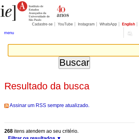
Ir
Ferramentas
Seções
para
Pessoais
o
conteúdo.
|
Cadastre-se
YouTube
Instagram
WhatsApp
English
Ir
para
menu
a
navegação
Resultado da busca
Assinar um RSS sempre atualizado.
268
itens atendem ao seu critério.
Filtrar os resultados