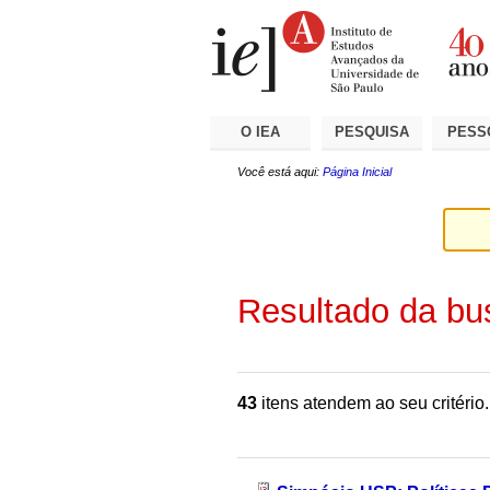
Ir
Ferramentas
Seções
para
Pessoais
o
conteúdo.
|
Ir
para
a
O IEA
PESQUISA
PESS
navegação
Você está aqui:
Página Inicial
Resultado da bu
43
itens atendem ao seu critério.