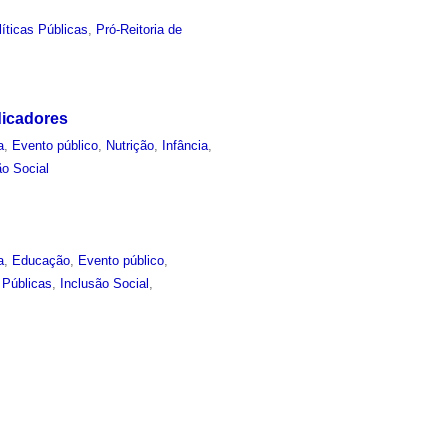
líticas Públicas
,
Pró-Reitoria de
dicadores
a
,
Evento público
,
Nutrição
,
Infância
,
ão Social
a
,
Educação
,
Evento público
,
 Públicas
,
Inclusão Social
,