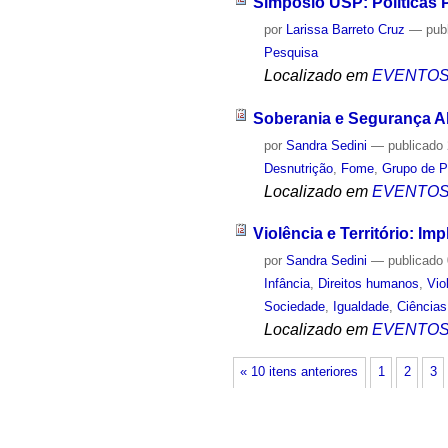
Simpósio USP: Políticas
por
Larissa Barreto Cruz
—
pub
Pesquisa
Localizado em
EVENTO
Soberania e Segurança Al
por
Sandra Sedini
—
publicado
Desnutrição
,
Fome
,
Grupo de P
Localizado em
EVENTO
Violência e Território: Im
por
Sandra Sedini
—
publicado
Infância
,
Direitos humanos
,
Vio
Sociedade
,
Igualdade
,
Ciências
Localizado em
EVENTO
« 10 itens anteriores
1
2
3