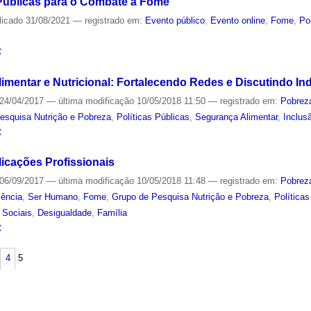
 Públicas para o Combate à Fome
licado
31/08/2021
— registrado em:
Evento público
,
Evento online
,
Fome
,
Po
S
imentar e Nutricional: Fortalecendo Redes e Discutindo In
24/04/2017
—
última modificação
10/05/2018 11:50
— registrado em:
Pobrez
esquisa Nutrição e Pobreza
,
Políticas Públicas
,
Segurança Alimentar
,
Inclus
S
plicações Profissionais
06/09/2017
—
última modificação
10/05/2018 11:48
— registrado em:
Pobrez
lência
,
Ser Humano
,
Fome
,
Grupo de Pesquisa Nutrição e Pobreza
,
Políticas
 Sociais
,
Desigualdade
,
Família
S
4
5