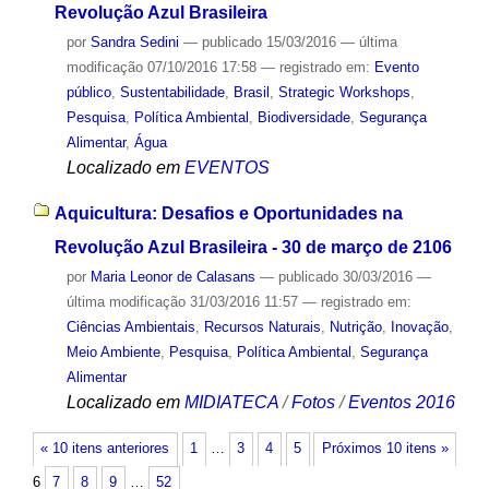
Revolução Azul Brasileira
por
Sandra Sedini
—
publicado
15/03/2016
—
última
modificação
07/10/2016 17:58
— registrado em:
Evento
público
,
Sustentabilidade
,
Brasil
,
Strategic Workshops
,
Pesquisa
,
Política Ambiental
,
Biodiversidade
,
Segurança
Alimentar
,
Água
Localizado em
EVENTOS
Aquicultura: Desafios e Oportunidades na
Revolução Azul Brasileira - 30 de março de 2106
por
Maria Leonor de Calasans
—
publicado
30/03/2016
—
última modificação
31/03/2016 11:57
— registrado em:
Ciências Ambientais
,
Recursos Naturais
,
Nutrição
,
Inovação
,
Meio Ambiente
,
Pesquisa
,
Política Ambiental
,
Segurança
Alimentar
Localizado em
MIDIATECA
/
Fotos
/
Eventos 2016
« 10 itens anteriores
1
…
3
4
5
Próximos 10 itens »
6
7
8
9
…
52