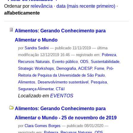
Ordenar por
relevância
·
data (mais recente primeiro)
·
alfabeticamente
Alimentos: Gerando Conhecimento para
Alimentar o Mundo
por
Sandra Sedini
—
publicado
11/11/2019
—
última
modificação
12/12/2019 16:46
— registrado em:
Pobreza
,
Recursos Naturais
,
Evento público
,
ODS
,
Sustentabilidade
,
Strategic Workshops
,
Demografia
,
ACIESP
,
Fome
,
Pró-
Reitoria de Pequisa da Universidade de São Paulo
,
Alimentos
,
Desenvolvimento sustentável
,
Pesquisa
,
Segurança Alimentar
,
CT&I
Localizado em
EVENTOS
Alimentos: Gerando Conhecimento para
Alimentar o Mundo - 25 de novembro de 2019
por
Clara Gomes Borges
—
publicado
08/01/2020
—
registrado em:
Pobreza
,
Recursos Naturais
,
ODS
,