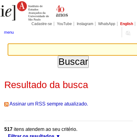
Ir
Ferramentas
Seções
para
Pessoais
o
conteúdo.
|
Cadastre-se
YouTube
Instagram
WhatsApp
English
Ir
para
menu
a
navegação
Resultado da busca
Assinar um RSS sempre atualizado.
517
itens atendem ao seu critério.
Filtrar os resultados