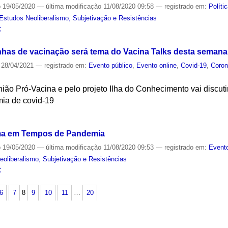
o
19/05/2020
—
última modificação
11/08/2020 09:58
— registrado em:
Políti
Estudos Neoliberalismo, Subjetivação e Resistências
S
has de vacinação será tema do Vacina Talks desta semana
28/04/2021
— registrado em:
Evento público
,
Evento online
,
Covid-19
,
Coron
ião Pró-Vacina e pelo projeto Ilha do Conhecimento vai discut
mia de covid-19
S
auma em Tempos de Pandemia
o
19/05/2020
—
última modificação
11/08/2020 09:53
— registrado em:
Evento
oliberalismo, Subjetivação e Resistências
S
6
7
8
9
10
11
…
20