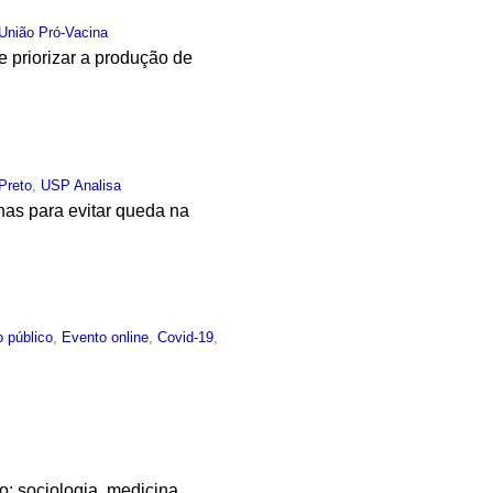
União Pró-Vacina
 priorizar a produção de
Preto
,
USP Analisa
nas para evitar queda na
 público
,
Evento online
,
Covid-19
,
: sociologia, medicina,