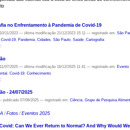
ito
S
afia no Enfrentamento à Pandemia de Covid-19
10/11/2023
—
última modificação
21/12/2023 15:11
— registrado em:
São Pau
,
Covid-19
,
Pandemia
,
Cidades
,
São Paulo
,
Saúde
,
Cartografia
S
ção
11/07/2025
—
última modificação
16/12/2025 11:41
— registrado em:
Evento 
ental
,
Covid-19
,
Conhecimento
S
o - 24/07/2025
—
publicado
07/08/2025
— registrado em:
Ciência
,
Grupo de Pesquisa Aliment
CA
/
Fotos
/
Eventos 2025
f Covid: Can We Ever Return to Normal? And Why Would We