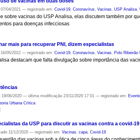
m uso de vacinas em duas doses
07/04/2021
— registrado em:
Covid-19
,
Coronavírus
,
Vacinas
,
USP Analisa
,
ie sobre vacinas do USP Analisa, elas discutem também por que
mentos para doenças infecciosas
S
ar mais para recuperar PNI, dizem especialistas
16/05/2022
— registrado em:
Covid-19
,
Coronavírus
,
Vacinas
,
Polo Ribeirão 
lisa destacam que falta divulgação sobre importância das vaci
S
stências
o
19/06/2020
—
última modificação
23/11/2020 17:01
— registrado em:
Evento
oria Urbana Crítica
S
cialistas da USP para discutir as vacinas contra a covid-19
cado
11/12/2020
— registrado em:
Vacinas
,
capa
,
Covid-19
questão das vacinas sob a ótica de cinco áreas do conhecimento