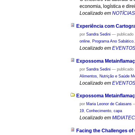
economia, logística e dire
Localizado em
NOTÍCIA
Experiência com Cartogr
por
Sandra Sedini
—
publicado
online
,
Programa Ano Sabático
Localizado em
EVENTO
Expossoma Metainflama
por
Sandra Sedini
—
publicado
Alimentos, Nutrição e Saúde M
Localizado em
EVENTO
Expossoma Metainflamaçã
por
Maria Leonor de Calasans
19
,
Conhecimento
,
capa
Localizado em
MIDIATE
Facing the Challenges o