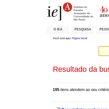
Ir
Ferramentas
Seções
para
Pessoais
o
conteúdo.
|
Ir
para
a
O IEA
PESQUISA
PESS
navegação
Você está aqui:
Página Inicial
Resultado da bu
195
itens atendem ao seu critéri