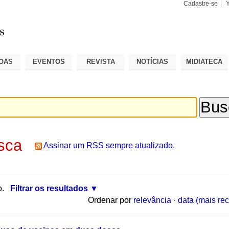
Cadastre-se
Busca
Busca
Avançad
OAS
EVENTOS
REVISTA
NOTÍCIAS
MIDIATECA
sca
Assinar um RSS sempre atualizado.
o.
Filtrar os resultados
Ordenar por
relevância
·
data (mais rec