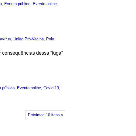
ca
,
Evento público
,
Evento online
,
avírus
,
União Pró-Vacina
,
Polo
ir consequências dessa “fuga”
 público
,
Evento online
,
Covid-19
,
Próximos 10 itens »