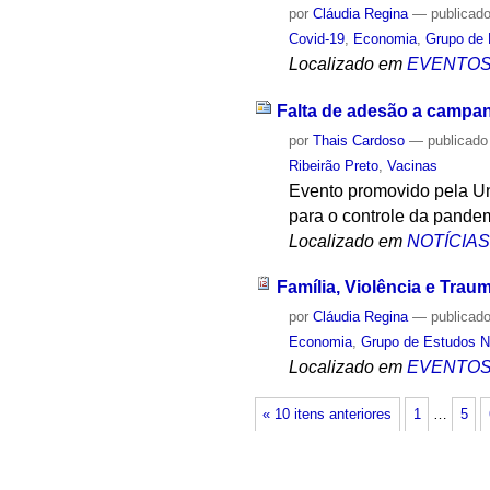
por
Cláudia Regina
—
publicad
Covid-19
,
Economia
,
Grupo de 
Localizado em
EVENTO
Falta de adesão a campan
por
Thais Cardoso
—
publicado
Ribeirão Preto
,
Vacinas
Evento promovido pela Un
para o controle da pande
Localizado em
NOTÍCIA
Família, Violência e Tr
por
Cláudia Regina
—
publicad
Economia
,
Grupo de Estudos Ne
Localizado em
EVENTO
« 10 itens anteriores
1
…
5