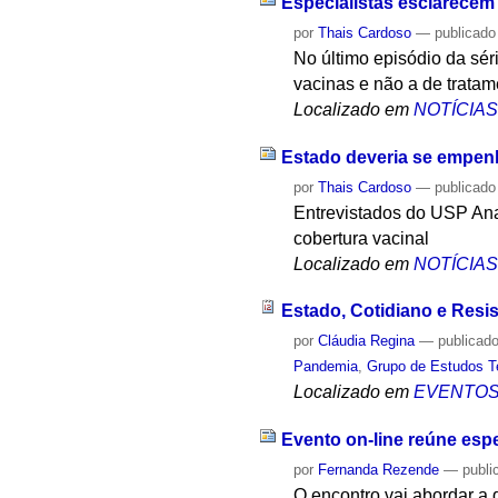
Especialistas esclarece
por
Thais Cardoso
—
publicado
No último episódio da sér
vacinas e não a de trata
Localizado em
NOTÍCIA
Estado deveria se empenh
por
Thais Cardoso
—
publicado
Entrevistados do USP Ana
cobertura vacinal
Localizado em
NOTÍCIA
Estado, Cotidiano e Resi
por
Cláudia Regina
—
publicad
Pandemia
,
Grupo de Estudos Te
Localizado em
EVENTO
Evento on-line reúne espe
por
Fernanda Rezende
—
publi
O encontro vai abordar a 